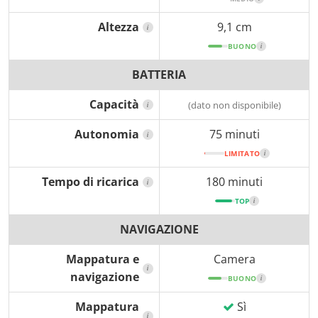
Altezza
9,1 cm
i
BUONO
i
BATTERIA
Capacità
(dato non disponibile)
i
Autonomia
75 minuti
i
LIMITATO
i
Tempo di ricarica
180 minuti
i
TOP
i
NAVIGAZIONE
Mappatura e
Camera
i
navigazione
BUONO
i
Mappatura
Sì
i