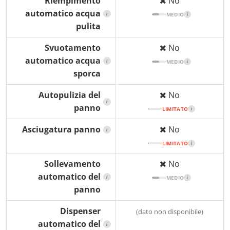
Riempimento
No
automatico acqua
i
MEDIO
i
pulita
Svuotamento
No
automatico acqua
i
MEDIO
i
sporca
Autopulizia del
No
i
panno
LIMITATO
i
Asciugatura panno
No
i
LIMITATO
i
Sollevamento
No
automatico del
i
MEDIO
i
panno
Dispenser
(dato non disponibile)
automatico del
i