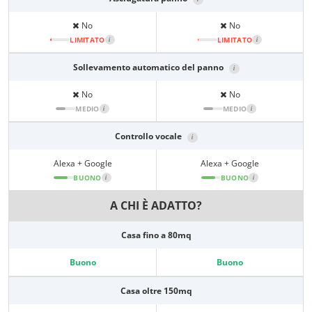
No
No
LIMITATO
i
LIMITATO
i
Sollevamento automatico del panno
i
No
No
MEDIO
i
MEDIO
i
Controllo vocale
i
Alexa + Google
Alexa + Google
BUONO
i
BUONO
i
A CHI È ADATTO?
Casa fino a 80mq
Buono
Buono
Casa oltre 150mq