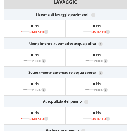
LAVAGGIO
Sistema di lavaggio pavimenti
i
No
No
LIMITATO
i
LIMITATO
i
Riempimento automatico acqua pulita
i
No
No
MEDIO
i
MEDIO
i
Svuotamento automatico acqua sporca
i
No
No
MEDIO
i
MEDIO
i
Autopulizia del panno
i
No
No
LIMITATO
i
LIMITATO
i
Asciugatura panno
i