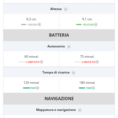
Altezza
i
9,3 cm
9,1 cm
MEDIO
i
BUONO
i
BATTERIA
Autonomia
i
60 minuti
75 minuti
LIMITATO
i
LIMITATO
i
Tempo di ricarica
i
120 minuti
180 minuti
TOP
i
TOP
i
NAVIGAZIONE
Mappatura e navigazione
i