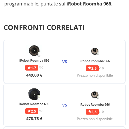
programmabile, puntate sul
iRobot Roomba 966
.
CONFRONTI CORRELATI
iRobot Roomba 896
VS
iRobot Roomba 966
1,7
/10
2,5
/10
449,00 €
Prezzo non disponibile
iRobot Roomba 695
VS
iRobot Roomba 966
2,5
/10
2,5
/10
478,75 €
Prezzo non disponibile