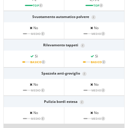
TOP
i
TOP
i
Svuotamento automatico polvere
i
No
No
MEDIO
i
MEDIO
i
Rilevamento tappeti
i
Sì
Sì
BASICO
i
BASICO
i
Spazzola anti-groviglio
i
No
No
MEDIO
i
MEDIO
i
Pulizia bordi estesa
i
No
No
MEDIO
i
MEDIO
i