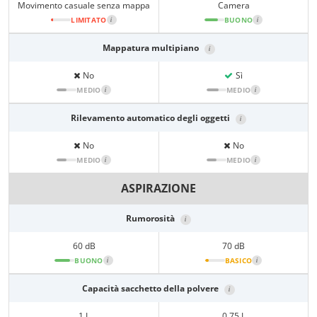
Movimento casuale senza mappa
Camera
LIMITATO
i
BUONO
i
Mappatura multipiano
i
No
Sì
MEDIO
i
MEDIO
i
Rilevamento automatico degli oggetti
i
No
No
MEDIO
i
MEDIO
i
ASPIRAZIONE
Rumorosità
i
60 dB
70 dB
BUONO
i
BASICO
i
Capacità sacchetto della polvere
i
1 L
0,75 L