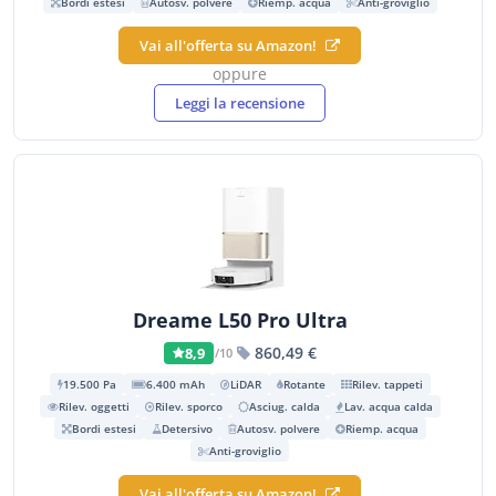
Bordi estesi
Autosv. polvere
Riemp. acqua
Anti-groviglio
Vai all'offerta su Amazon!
oppure
Leggi la recensione
Dreame L50 Pro Ultra
860,49 €
8,9
/10
19.500 Pa
6.400 mAh
LiDAR
Rotante
Rilev. tappeti
Rilev. oggetti
Rilev. sporco
Asciug. calda
Lav. acqua calda
Bordi estesi
Detersivo
Autosv. polvere
Riemp. acqua
Anti-groviglio
Vai all'offerta su Amazon!