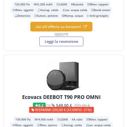
25.000 Pa
5.200 mAh
LiDAR
Rotante
Rilev. tappeti
Rilev. oggetti
Asciug. calda
Lav. acqua calda
Bordi estesi
Detersivo
Autosv. polvere
Riemp. acqua
Anti-groviglio
Vai all'offerta su Amazon!
oppure
Leggi la recensione
Ecovacs DEEBOT T90 PRO OMNI
549,00 €
799,00 €
8,2
/10
RISPARMI 250,00 € (SCONTO -31%)
30.000 Pa
4.000 mAh
LiDAR
A rullo
Rilev. tappeti
Rilev. oggetti
Rilev. sporco
Asciug. calda
Lav. acqua calda