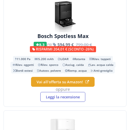
Bosch Spotless Max
594,99 €
799,00 €
8,3
/10
RISPARMI 204,01 € (SCONTO -26%)
11.000 Pa
5.200 mAh
LiDAR
Rotante
Rilev. tappeti
Rilev. oggetti
Rilev. sporco
Asciug. calda
Lav. acqua calda
Bordi estesi
Autosv. polvere
Riemp. acqua
Anti-groviglio
Vai all'offerta su Amazon!
oppure
Leggi la recensione