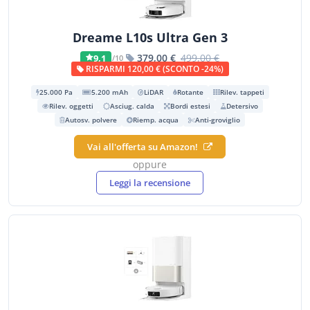
Dreame L10s Ultra Gen 3
379,00 €
499,00 €
9,1
/10
RISPARMI 120,00 € (SCONTO -24%)
25.000 Pa
5.200 mAh
LiDAR
Rotante
Rilev. tappeti
Rilev. oggetti
Asciug. calda
Bordi estesi
Detersivo
Autosv. polvere
Riemp. acqua
Anti-groviglio
Vai all'offerta su Amazon!
oppure
Leggi la recensione