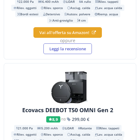
22.000 Pa
6.400 mAh
LiDAR
A rullo
Rilev. tappeti
Rilev. oggetti
Rilev. sporco
Asciug. calda
Lav. acqua calda
Bordi estesi
Detersivo
Autosv. polvere
Riemp. acqua
Anti-groviglio
4 cm
Vai all'offerta su Amazon!
oppure
Leggi la recensione
Ecovacs DEEBOT T50 OMNI Gen 2
299,00 €
8,9
/10
21.000 Pa
5.200 mAh
LiDAR
Rotante
Rilev. tappeti
Rilev. oggetti
Rilev. sporco
Asciug. calda
Lav. acqua calda