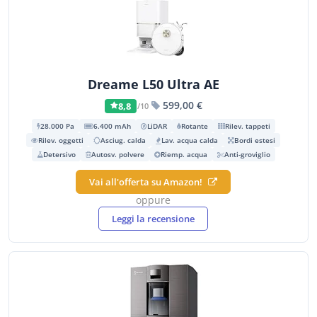
Dreame L50 Ultra AE
599,00 €
8,8
/10
28.000 Pa
6.400 mAh
LiDAR
Rotante
Rilev. tappeti
Rilev. oggetti
Asciug. calda
Lav. acqua calda
Bordi estesi
Detersivo
Autosv. polvere
Riemp. acqua
Anti-groviglio
Vai all'offerta su Amazon!
oppure
Leggi la recensione