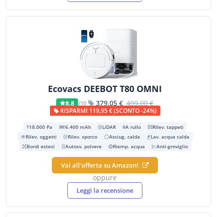
Ecovacs DEEBOT T80 OMNI
379,05 €
499,00 €
8,8
/10
RISPARMI 119,95 € (SCONTO -24%)
18.000 Pa
6.400 mAh
LiDAR
A rullo
Rilev. tappeti
Rilev. oggetti
Rilev. sporco
Asciug. calda
Lav. acqua calda
Bordi estesi
Autosv. polvere
Riemp. acqua
Anti-groviglio
Vai all'offerta su Amazon!
oppure
Leggi la recensione