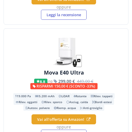
oppure
Leggi la recensione
Mova E40 Ultra
299,00 €
449,00 €
8,8
/10
RISPARMI 150,00 € (SCONTO -33%)
19.000 Pa
5.200 mAh
LiDAR
Rotante
Rilev. tappeti
Rilev. oggetti
Rilev. sporco
Asciug. calda
Bordi estesi
Autosv. polvere
Riemp. acqua
Anti-groviglio
Vai all'offerta su Amazon!
oppure