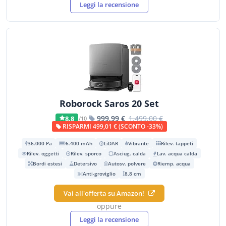
Leggi la recensione
Roborock Saros 20 Set
999,99 €
1.499,00 €
8,8
/10
RISPARMI 499,01 € (SCONTO -33%)
36.000 Pa
6.400 mAh
LiDAR
Vibrante
Rilev. tappeti
Rilev. oggetti
Rilev. sporco
Asciug. calda
Lav. acqua calda
Bordi estesi
Detersivo
Autosv. polvere
Riemp. acqua
Anti-groviglio
8,8 cm
Vai all'offerta su Amazon!
oppure
Leggi la recensione