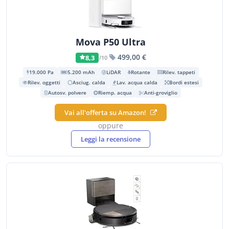
Mova P50 Ultra
499,00 €
8,3
/10
19.000 Pa
5.200 mAh
LiDAR
Rotante
Rilev. tappeti
Rilev. oggetti
Asciug. calda
Lav. acqua calda
Bordi estesi
Autosv. polvere
Riemp. acqua
Anti-groviglio
Vai all'offerta su Amazon!
oppure
Leggi la recensione