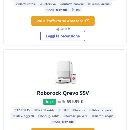
Bordi estesi
Detersivo
Autosv. polvere
Riemp. acqua
Anti-groviglio
4 cm
Vai all'offerta su Amazon!
oppure
Leggi la recensione
Roborock Qrevo S5V
599,99 €
8,1
/10
12.000 Pa
5.200 mAh
LiDAR
Rotante
Rilev. tappeti
Rilev. oggetti
Asciug. calda
Autosv. polvere
Riemp. acqua
Anti-groviglio