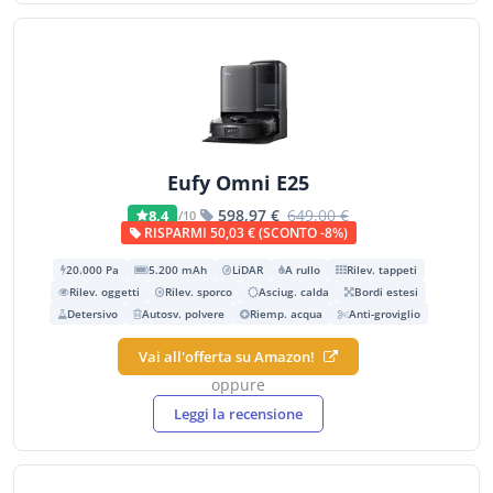
Eufy Omni E25
598,97 €
649,00 €
8,4
/10
RISPARMI 50,03 € (SCONTO -8%)
20.000 Pa
5.200 mAh
LiDAR
A rullo
Rilev. tappeti
Rilev. oggetti
Rilev. sporco
Asciug. calda
Bordi estesi
Detersivo
Autosv. polvere
Riemp. acqua
Anti-groviglio
Vai all'offerta su Amazon!
oppure
Leggi la recensione