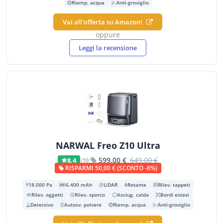
Riemp. acqua
Anti-groviglio
Vai all'offerta su Amazon!
oppure
Leggi la recensione
NARWAL Freo Z10 Ultra
599,00 €
649,00 €
8,4
/10
RISPARMI 50,00 € (SCONTO -8%)
18.000 Pa
6.400 mAh
LiDAR
Rotante
Rilev. tappeti
Rilev. oggetti
Rilev. sporco
Asciug. calda
Bordi estesi
Detersivo
Autosv. polvere
Riemp. acqua
Anti-groviglio