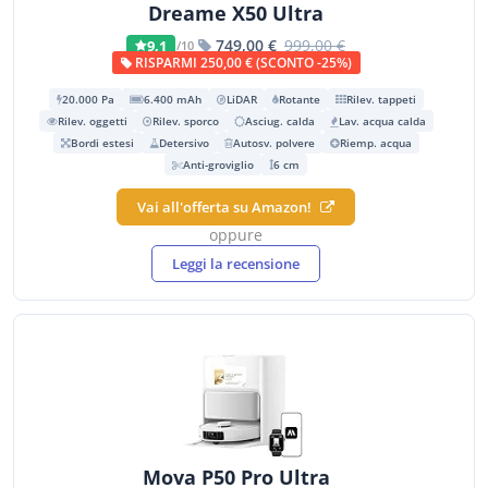
Dreame X50 Ultra
749,00 €
999,00 €
9,1
/10
RISPARMI 250,00 € (SCONTO -25%)
20.000 Pa
6.400 mAh
LiDAR
Rotante
Rilev. tappeti
Rilev. oggetti
Rilev. sporco
Asciug. calda
Lav. acqua calda
Bordi estesi
Detersivo
Autosv. polvere
Riemp. acqua
Anti-groviglio
6 cm
Vai all'offerta su Amazon!
oppure
Leggi la recensione
Mova P50 Pro Ultra