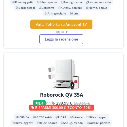
Rilev. oggetti
Rilev. sporco
Asciug. calda
Lav. acqua calda
Bordi estesi
Detersivo
Autosv. polvere
Riemp. acqua
Anti-groviglio
4 cm
Vai all'offerta su Amazon!
oppure
Leggi la recensione
Roborock QV 35A
299,99 €
599,99 €
8,4
/10
RISPARMI 300,00 € (SCONTO -50%)
8.000 Pa
5.200 mAh
LiDAR
Rotante
Rilev. tappeti
Rilev. oggetti
Rilev. sporco
Asciug. fredda
Autosv. polvere