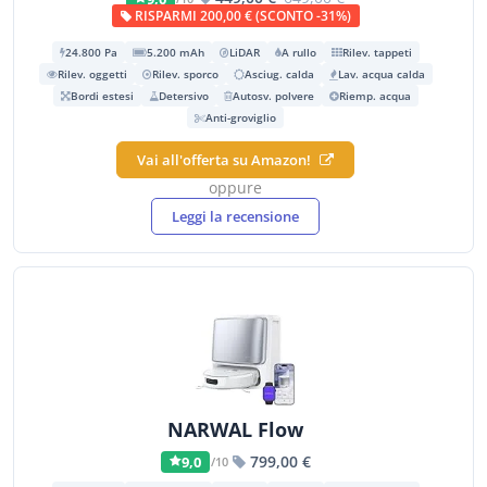
RISPARMI 200,00 € (SCONTO -31%)
24.800 Pa
5.200 mAh
LiDAR
A rullo
Rilev. tappeti
Rilev. oggetti
Rilev. sporco
Asciug. calda
Lav. acqua calda
Bordi estesi
Detersivo
Autosv. polvere
Riemp. acqua
Anti-groviglio
Vai all'offerta su Amazon!
oppure
Leggi la recensione
NARWAL Flow
799,00 €
9,0
/10