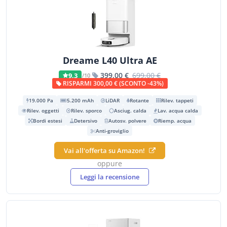
Dreame L40 Ultra AE
399,00 €
699,00 €
9,3
/10
RISPARMI 300,00 € (SCONTO -43%)
19.000 Pa
5.200 mAh
LiDAR
Rotante
Rilev. tappeti
Rilev. oggetti
Rilev. sporco
Asciug. calda
Lav. acqua calda
Bordi estesi
Detersivo
Autosv. polvere
Riemp. acqua
Anti-groviglio
Vai all'offerta su Amazon!
oppure
Leggi la recensione