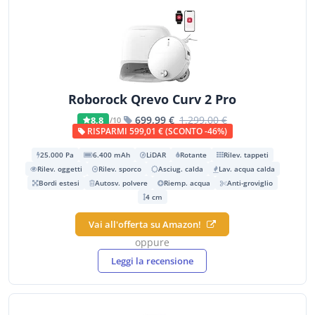
Roborock Qrevo Curv 2 Pro
699,99 €
1.299,00 €
8,8
/10
RISPARMI 599,01 € (SCONTO -46%)
25.000 Pa
6.400 mAh
LiDAR
Rotante
Rilev. tappeti
Rilev. oggetti
Rilev. sporco
Asciug. calda
Lav. acqua calda
Bordi estesi
Autosv. polvere
Riemp. acqua
Anti-groviglio
4 cm
Vai all'offerta su Amazon!
oppure
Leggi la recensione