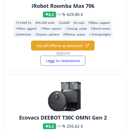
iRobot Roomba Max 706
629,00 €
8,2
/10
13.000 Pa
6.000 mAh
LiDAR
A rullo
Rilev. tappeti
Rilev. oggetti
Rilev. sporco
Asciug. calda
Bordi estesi
Detersivo
Autosv. polvere
Riemp. acqua
Anti-groviglio
Vai all'offerta su Amazon!
oppure
Leggi la recensione
Ecovacs DEEBOT T30C OMNI Gen 2
255,62 €
8,2
/10