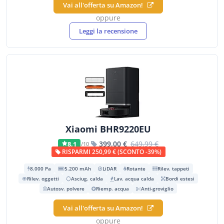
Vai all'offerta su Amazon!
oppure
Leggi la recensione
Xiaomi BHR9220EU
399,00 €
649,99 €
8,1
/10
RISPARMI 250,99 € (SCONTO -39%)
8.000 Pa
5.200 mAh
LiDAR
Rotante
Rilev. tappeti
Rilev. oggetti
Asciug. calda
Lav. acqua calda
Bordi estesi
Autosv. polvere
Riemp. acqua
Anti-groviglio
Vai all'offerta su Amazon!
oppure