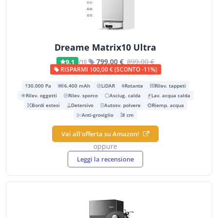
Dreame Matrix10 Ultra
799,00 €
899,00 €
9,1
/10
RISPARMI 100,00 € (SCONTO -11%)
30.000 Pa
6.400 mAh
LiDAR
Rotante
Rilev. tappeti
Rilev. oggetti
Rilev. sporco
Asciug. calda
Lav. acqua calda
Bordi estesi
Detersivo
Autosv. polvere
Riemp. acqua
Anti-groviglio
8 cm
Vai all'offerta su Amazon!
oppure
Leggi la recensione