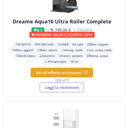
Dreame Aqua10 Ultra Roller Complete
749,00 €
1.199,00 €
9,1
/10
RISPARMI 450,00 € (SCONTO -38%)
30.000 Pa
6.400 mAh
LiDAR
A rullo
Rilev. tappeti
Rilev. oggetti
Rilev. sporco
Asciug. calda
Lav. acqua calda
Bordi estesi
Detersivo
Autosv. polvere
Riemp. acqua
Anti-groviglio
8 cm
Vai all'offerta su Amazon!
oppure
Leggi la recensione