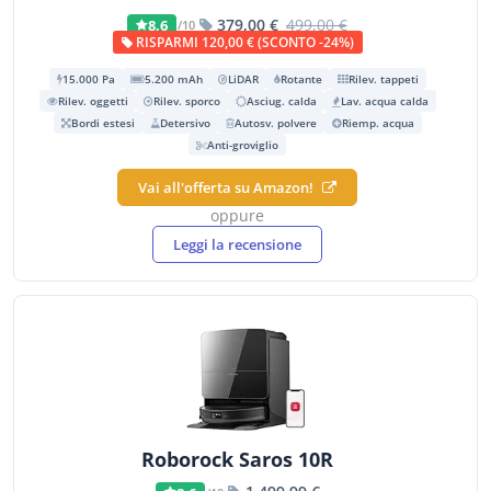
379,00 €
499,00 €
8,6
/10
RISPARMI 120,00 € (SCONTO -24%)
15.000 Pa
5.200 mAh
LiDAR
Rotante
Rilev. tappeti
Rilev. oggetti
Rilev. sporco
Asciug. calda
Lav. acqua calda
Bordi estesi
Detersivo
Autosv. polvere
Riemp. acqua
Anti-groviglio
Vai all'offerta su Amazon!
oppure
Leggi la recensione
Roborock Saros 10R