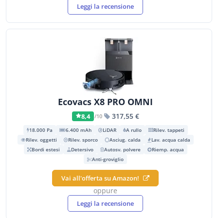
Leggi la recensione
Ecovacs X8 PRO OMNI
317,55 €
8,4
/10
18.000 Pa
6.400 mAh
LiDAR
A rullo
Rilev. tappeti
Rilev. oggetti
Rilev. sporco
Asciug. calda
Lav. acqua calda
Bordi estesi
Detersivo
Autosv. polvere
Riemp. acqua
Anti-groviglio
Vai all'offerta su Amazon!
oppure
Leggi la recensione