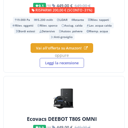
449,00 €
649,00 €
9,1
/10
RISPARMI 200,00 € (SCONTO -31%)
19.000 Pa
5.200 mAh
LiDAR
Rotante
Rilev. tappeti
Rilev. oggetti
Rilev. sporco
Asciug. calda
Lav. acqua calda
Bordi estesi
Detersivo
Autosv. polvere
Riemp. acqua
Anti-groviglio
Vai all'offerta su Amazon!
oppure
Leggi la recensione
Ecovacs DEEBOT T80S OMNI
449,00 €
649,00 €
9,0
/10