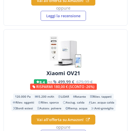
Vai all'offerta su Amazon!
oppure
Leggi la recensione
Xiaomi OV21
499,99 €
679,99 €
8,4
/10
RISPARMI 180,00 € (SCONTO -26%)
20.000 Pa
5.200 mAh
LiDAR
Rotante
Rilev. tappeti
Rilev. oggetti
Rilev. sporco
Asciug. calda
Lav. acqua calda
Bordi estesi
Autosv. polvere
Riemp. acqua
Anti-groviglio
Vai all'offerta su Amazon!
oppure