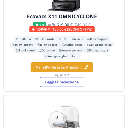
Ecovacs X11 OMNICYCLONE
619,00 €
749,00 €
8,8
/10
RISPARMI 130,00 € (SCONTO -17%)
19.500 Pa
6.400 mAh
LiDAR
A rullo
Rilev. tappeti
Rilev. oggetti
Rilev. sporco
Asciug. calda
Lav. acqua calda
Bordi estesi
Detersivo
Autosv. polvere
Riemp. acqua
Anti-groviglio
4 cm
Vai all'offerta su Amazon!
oppure
Leggi la recensione