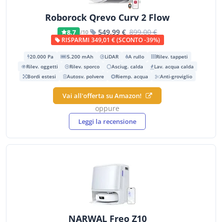
Roborock Qrevo Curv 2 Flow
549,99 €
899,00 €
8,7
/10
RISPARMI 349,01 € (SCONTO -39%)
20.000 Pa
5.200 mAh
LiDAR
A rullo
Rilev. tappeti
Rilev. oggetti
Rilev. sporco
Asciug. calda
Lav. acqua calda
Bordi estesi
Autosv. polvere
Riemp. acqua
Anti-groviglio
Vai all'offerta su Amazon!
oppure
Leggi la recensione
NARWAL Freo Z10