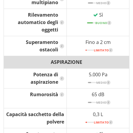
multipiano
MEDIO
i
Rilevamento
Sì
automatico degli
i
BUONO
i
oggetti
Superamento
Fino a 2 cm
i
ostacoli
LIMITATO
i
ASPIRAZIONE
Potenza di
5.000 Pa
i
aspirazione
MEDIO
i
Rumorosità
65 dB
i
MEDIO
i
Capacità sacchetto della
0,3 L
polvere
LIMITATO
i