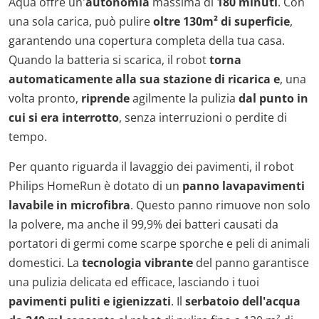
Aqua offre un'
autonomia
massima di
180 minuti
. Con
una sola carica, può pulire
oltre 130m² di superficie
,
garantendo una copertura completa della tua casa.
Quando la batteria si scarica, il robot
torna
automaticamente alla sua stazione di ricarica
e
, una
volta pronto,
riprende
agilmente la pulizia
dal punto in
cui si era interrotto
, senza interruzioni o perdite di
tempo.
Per quanto riguarda il lavaggio dei pavimenti, il robot
Philips HomeRun è dotato di un
panno lavapavimenti
lavabile in microfibra
. Questo panno rimuove non solo
la polvere, ma anche il 99,9% dei batteri causati da
portatori di germi come scarpe sporche e peli di animali
domestici. La
tecnologia vibrante
del panno garantisce
una pulizia delicata ed efficace, lasciando i tuoi
pavimenti puliti e igienizzati
. Il
serbatoio dell'acqua