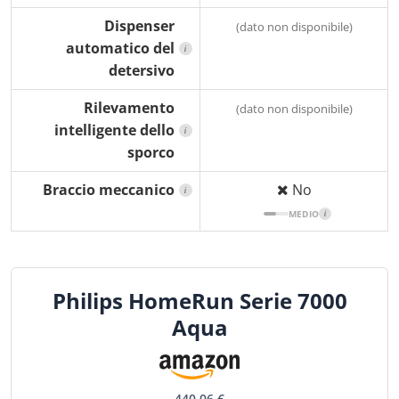
Dispenser
(dato non disponibile)
automatico del
i
detersivo
Rilevamento
(dato non disponibile)
intelligente dello
i
sporco
Braccio meccanico
No
i
MEDIO
i
Philips HomeRun Serie 7000
Aqua
440,06 €