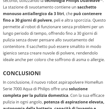
secondi, utilizzando la
tecnologia Philips DualWave
™.
La stazione di svuotamento contiene un
sacchetto
monouso antiallergico da 3 litri
, che
può contenere
fino a 30 giorni di polvere
, peli e altra sporcizia. Questo
permette al robot di funzionare senza problemi per un
lungo periodo di tempo, offrendo fino a 30 giorni di
pulizia senza dover pensare allo svuotamento del
contenitore. Il sacchetto può essere smaltito in modo
igienico senza creare nuvole di polvere, rendendolo
ideale anche per coloro che soffrono di asma o allergie.
CONCLUSIONI
In conclusione, il nuovo robot aspirapolvere HomeRun
Serie 7000 Aqua di Philips offre una
soluzione
completa per la pulizia domestica
. Con la sua efficace
pulizia in ogni angolo,
potenza di aspirazione elevata,
autonomia della batteria, capacità di lavaggio e