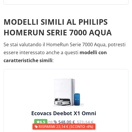
MODELLI SIMILI AL PHILIPS
HOMERUN SERIE 7000 AQUA
Se stai valutando il HomeRun Serie 7000 Aqua, potresti
essere interessato anche a questi
modelli con
caratteristiche simili
:
Ecovacs Deebot X1 Omni
548,00 €
571,14 €
6,5
/10
RISPARMI 23,14 € (SCONTO -4%)