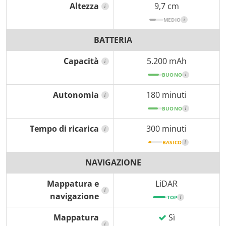
Altezza
9,7 cm
i
MEDIO
i
BATTERIA
Capacità
5.200 mAh
i
BUONO
i
Autonomia
180 minuti
i
BUONO
i
Tempo di ricarica
300 minuti
i
BASICO
i
NAVIGAZIONE
Mappatura e
LiDAR
i
navigazione
TOP
i
Mappatura
Sì
i