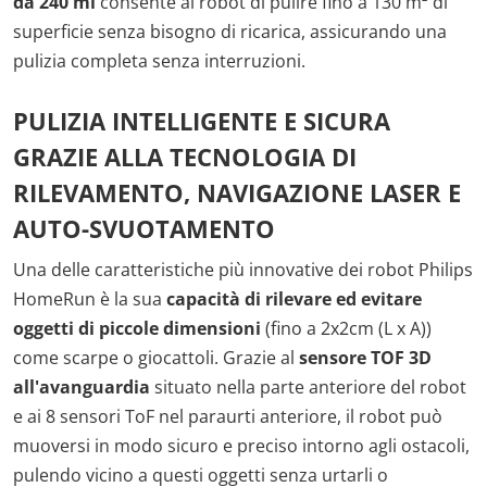
da 240 ml
consente al robot di pulire fino a 130 m² di
superficie senza bisogno di ricarica, assicurando una
pulizia completa senza interruzioni.
PULIZIA INTELLIGENTE E SICURA
GRAZIE ALLA TECNOLOGIA DI
RILEVAMENTO, NAVIGAZIONE LASER E
AUTO-SVUOTAMENTO
Una delle caratteristiche più innovative dei robot Philips
HomeRun è la sua
capacità di rilevare ed evitare
oggetti di piccole dimensioni
(fino a 2x2cm (L x A))
come scarpe o giocattoli. Grazie al
sensore TOF 3D
all'avanguardia
situato nella parte anteriore del robot
e ai 8 sensori ToF nel paraurti anteriore, il robot può
muoversi in modo sicuro e preciso intorno agli ostacoli,
pulendo vicino a questi oggetti senza urtarli o