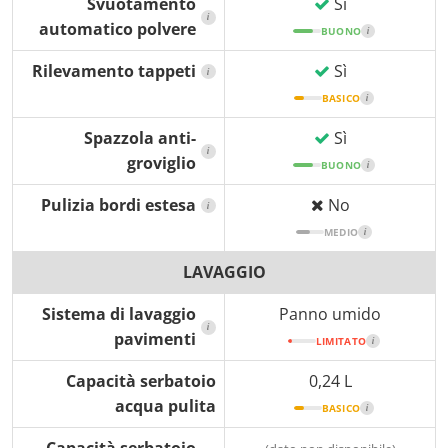
Svuotamento
Sì
i
automatico polvere
BUONO
i
Rilevamento tappeti
Sì
i
BASICO
i
Spazzola anti-
Sì
i
groviglio
BUONO
i
Pulizia bordi estesa
No
i
MEDIO
i
LAVAGGIO
Sistema di lavaggio
Panno umido
i
pavimenti
LIMITATO
i
Capacità serbatoio
0,24 L
acqua pulita
BASICO
i