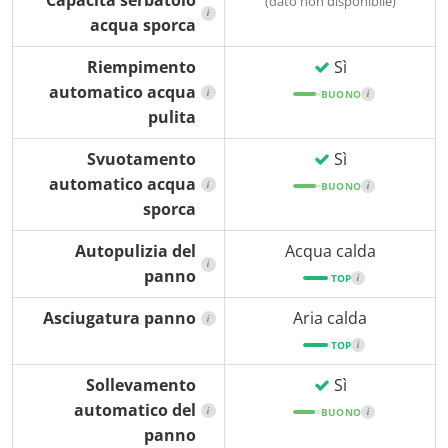
Capacità serbatoio
(dato non disponibile)
i
acqua sporca
Riempimento
Sì
automatico acqua
i
BUONO
i
pulita
Svuotamento
Sì
automatico acqua
i
BUONO
i
sporca
Autopulizia del
Acqua calda
i
panno
TOP
i
Asciugatura panno
Aria calda
i
TOP
i
Sollevamento
Sì
automatico del
i
BUONO
i
panno