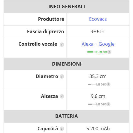
INFO GENERALI
Produttore
Ecovacs
Fascia di prezzo
€€€
€€
Controllo vocale
Alexa
+
Google
i
BUONO
i
DIMENSIONI
Diametro
35,3 cm
i
MEDIO
i
Altezza
9,6 cm
i
MEDIO
i
BATTERIA
Capacità
5.200 mAh
i