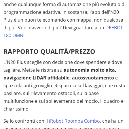
anche qualunque forma di automazione più evoluta o di
programmazione adattiva. In sostanza, l'app dell'N20
Plus è un buon telecomando con mappa, non qualcosa
di più. Vuoi davvero di più? Devi guardare a un
DEEBOT
T80 OMNI
.
RAPPORTO QUALITÀ/PREZZO
L'N20 Plus sceglie con decisione dove spendere e dove
tagliare. Mette le risorse su
autonomia molto alta,
navigazione LiDAR affidabile, autosvuotamento
e
spazzola anti-groviglio. Risparmia sul lavaggio, che resta
basilare, sul rilevamento ostacoli, sulla base
multifunzione e sul sollevamento del mocio. Il quadro è
chiarissimo.
Se lo confronti con il
iRobot Roomba Combo
, che ha un
lavaggio a panno simile ma naviga a giroscopio senza