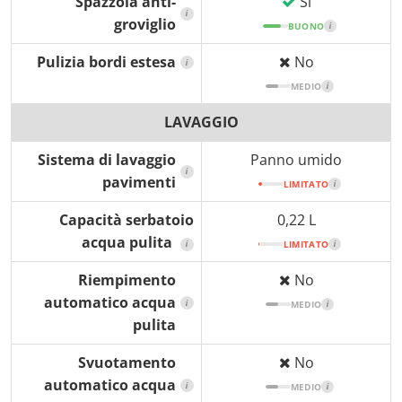
Spazzola anti-
Sì
i
groviglio
BUONO
i
Pulizia bordi estesa
No
i
MEDIO
i
LAVAGGIO
Sistema di lavaggio
Panno umido
i
pavimenti
LIMITATO
i
Capacità serbatoio
0,22 L
acqua pulita
i
LIMITATO
i
Riempimento
No
automatico acqua
i
MEDIO
i
pulita
Svuotamento
No
automatico acqua
i
MEDIO
i