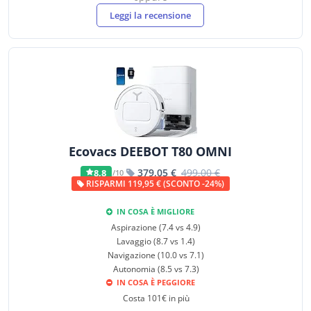
Leggi la recensione
Ecovacs DEEBOT T80 OMNI
379,05 €
499,00 €
8,8
/10
RISPARMI 119,95 € (SCONTO -24%)
IN COSA È MIGLIORE
Aspirazione (7.4 vs 4.9)
Lavaggio (8.7 vs 1.4)
Navigazione (10.0 vs 7.1)
Autonomia (8.5 vs 7.3)
IN COSA È PEGGIORE
Costa 101€ in più