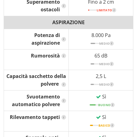
Superamento
Fino a 2 cm
i
ostacoli
LIMITATO
i
ASPIRAZIONE
Potenza di
8.000 Pa
i
aspirazione
MEDIO
i
Rumorosità
65 dB
i
MEDIO
i
Capacità sacchetto della
2,5 L
polvere
i
MEDIO
i
Svuotamento
Sì
i
automatico polvere
BUONO
i
Rilevamento tappeti
Sì
i
BASICO
i