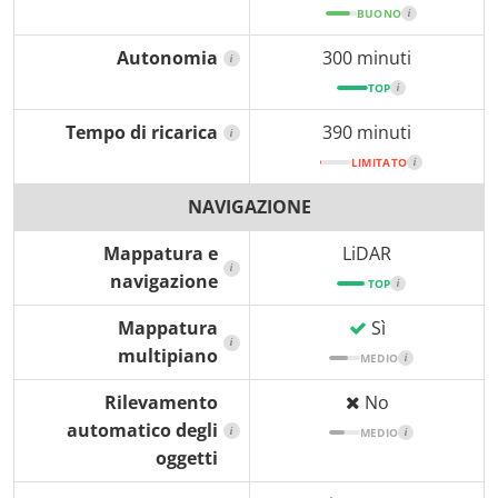
BUONO
i
Autonomia
300 minuti
i
TOP
i
Tempo di ricarica
390 minuti
i
LIMITATO
i
NAVIGAZIONE
Mappatura e
LiDAR
i
navigazione
TOP
i
Mappatura
Sì
i
multipiano
MEDIO
i
Rilevamento
No
automatico degli
i
MEDIO
i
oggetti