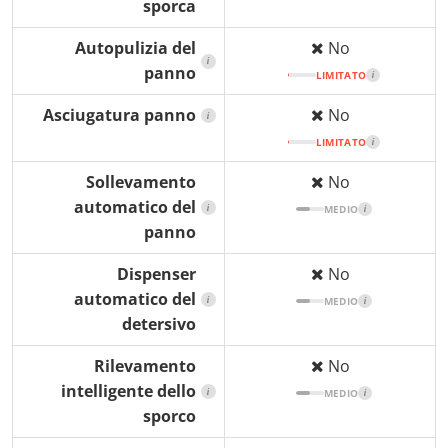
sporca
Autopulizia del
No
i
panno
LIMITATO
i
Asciugatura panno
No
i
LIMITATO
i
Sollevamento
No
automatico del
i
MEDIO
i
panno
Dispenser
No
automatico del
i
MEDIO
i
detersivo
Rilevamento
No
intelligente dello
i
MEDIO
i
sporco