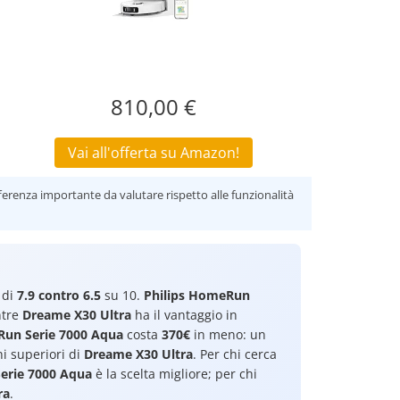
810,00 €
Vai all'offerta su Amazon!
ferenza importante da valutare rispetto alle funzionalità
 di
7.9 contro 6.5
su 10.
Philips HomeRun
ntre
Dreame X30 Ultra
ha il vantaggio in
Run Serie 7000 Aqua
costa
370€
in meno: un
ni superiori di
Dreame X30 Ultra
. Per chi cerca
erie 7000 Aqua
è la scelta migliore; per chi
ra
.