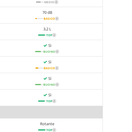
MEDIO
i
70 dB
BASICO
i
3,2 L
TOP
i
Sì
BUONO
i
Sì
BASICO
i
Sì
BUONO
i
Sì
TOP
i
Rotante
TOP
i