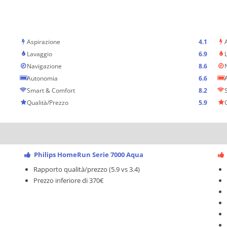
Aspirazione
4.1
Lavaggio
6.9
Navigazione
8.6
Autonomia
6.6
Smart & Comfort
8.2
Qualità/Prezzo
5.9
Philips HomeRun Serie 7000 Aqua
Rapporto qualità/prezzo (5.9 vs 3.4)
Prezzo inferiore di 370€