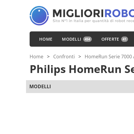
HOME
MODELLI
OFFERTE
454
41
Home
>
Confronti
>
HomeRun Serie 7000 A
Philips HomeRun S
MODELLI