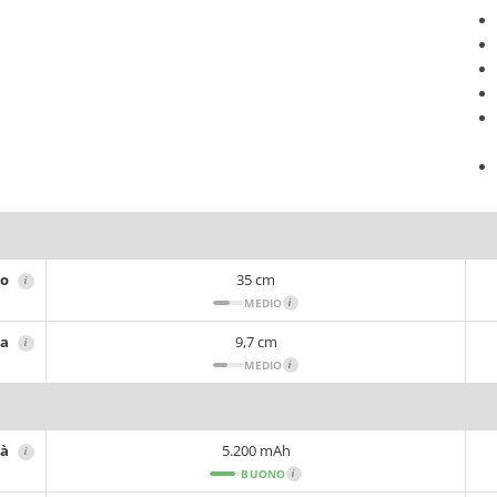
ro
35 cm
i
MEDIO
i
za
9,7 cm
i
MEDIO
i
tà
5.200 mAh
i
BUONO
i