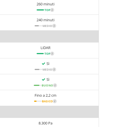
260 minuti
TOP
i
240 minuti
MEDIO
i
LiDAR
TOP
i
Sì
MEDIO
i
Sì
BUONO
i
Fino a 2,2 cm
BASICO
i
8.300 Pa