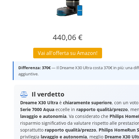
440,06 €
Vai all'offerta su Amazon!
Differenza: 370€
— Il Dreame X30 Ultra costa 370€ in più: una dif
aggiuntive.
Il verdetto
Dreame X30 Ultra
è
chiaramente superiore
, con un voto
Serie 7000 Aqua
eccelle in
rapporto qualità/prezzo
, me
lavaggio e autonomia
. Va considerato che
Philips Home
risparmio significativo da valutare rispetto alle prestazio
soprattutto
rapporto qualità/prezzo
,
Philips HomeRun S
privilegia
lavaggio e autonomia
, meglio
Dreame X30 Ult