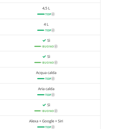
4,5 L
TOP
i
4 L
TOP
i
Sì
BUONO
i
Sì
BUONO
i
Acqua calda
TOP
i
Aria calda
TOP
i
Sì
BUONO
i
Alexa + Google + Siri
TOP
i