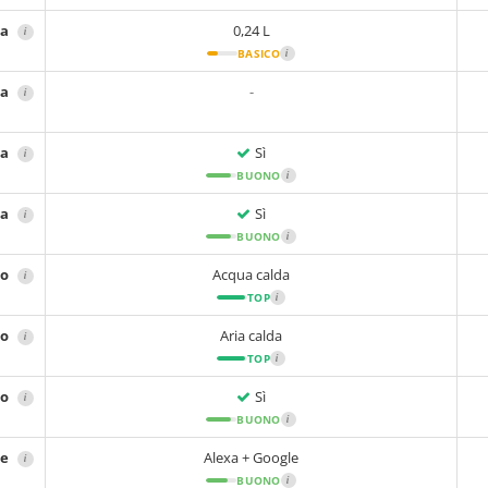
ta
0,24 L
i
BASICO
i
ca
-
i
ta
Sì
i
BUONO
i
ca
Sì
i
BUONO
i
no
Acqua calda
i
TOP
i
no
Aria calda
i
TOP
i
no
Sì
i
BUONO
i
le
Alexa + Google
i
BUONO
i