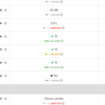
MEDIO
i
tà
65 dB
i
MEDIO
i
re
0,3 L
i
LIMITATO
i
re
Sì
i
BUONO
i
ti
Sì
i
BASICO
i
io
Sì
i
BUONO
i
sa
No
i
MEDIO
i
ti
Panno umido
i
LIMITATO
i