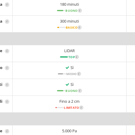
ia
180 minuti
i
BUONO
i
ca
300 minuti
i
BASICO
i
ne
LiDAR
i
TOP
i
no
Sì
i
MEDIO
i
ti
Sì
i
BUONO
i
li
Fino a 2 cm
i
LIMITATO
i
ne
5.000 Pa
i