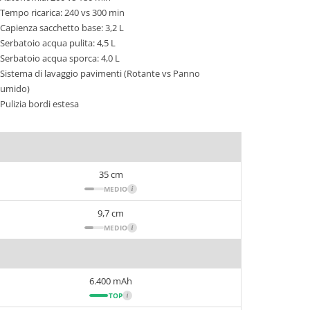
Tempo ricarica: 240 vs 300 min
Capienza sacchetto base: 3,2 L
Serbatoio acqua pulita: 4,5 L
Serbatoio acqua sporca: 4,0 L
Sistema di lavaggio pavimenti (Rotante vs Panno
umido)
Pulizia bordi estesa
35 cm
MEDIO
i
9,7 cm
MEDIO
i
6.400 mAh
TOP
i