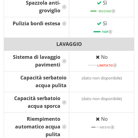
Spazzola anti-
Sì
i
groviglio
BUONO
i
Pulizia bordi estesa
Sì
i
TOP
i
LAVAGGIO
Sistema di lavaggio
No
i
pavimenti
LIMITATO
i
Capacità serbatoio
(dato non disponibile)
acqua pulita
Capacità serbatoio
(dato non disponibile)
i
acqua sporca
Riempimento
No
automatico acqua
i
MEDIO
i
pulita