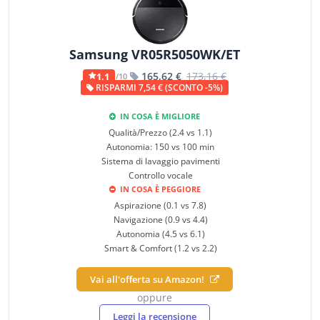
Samsung VR05R5050WK/ET
165,62 €
173,16 €
1,1
/10
RISPARMI 7,54 € (SCONTO -5%)
IN COSA È MIGLIORE
Qualità/Prezzo (2.4 vs 1.1)
Autonomia: 150 vs 100 min
Sistema di lavaggio pavimenti
Controllo vocale
IN COSA È PEGGIORE
Aspirazione (0.1 vs 7.8)
Navigazione (0.9 vs 4.4)
Autonomia (4.5 vs 6.1)
Smart & Comfort (1.2 vs 2.2)
Vai all'offerta su Amazon!
oppure
Leggi la recensione