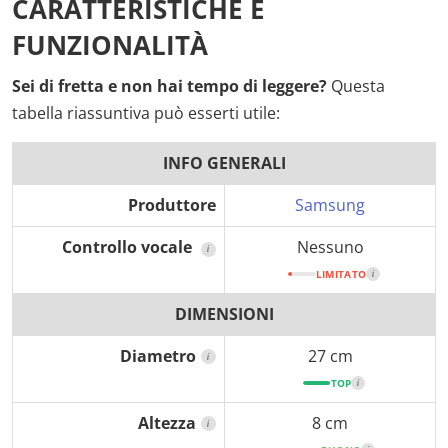
CARATTERISTICHE E
FUNZIONALITÀ
Sei di fretta e non hai tempo di leggere?
Questa
tabella riassuntiva può esserti utile:
INFO GENERALI
Produttore
Samsung
Controllo vocale
Nessuno
i
LIMITATO
i
DIMENSIONI
Diametro
27 cm
i
TOP
i
Altezza
8 cm
i