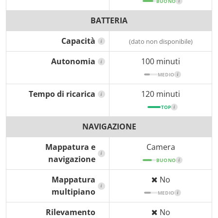
BUONO
i
BATTERIA
Capacità
(dato non disponibile)
i
Autonomia
100 minuti
i
MEDIO
i
Tempo di ricarica
120 minuti
i
TOP
i
NAVIGAZIONE
Mappatura e
Camera
i
navigazione
BUONO
i
Mappatura
No
i
multipiano
MEDIO
i
Rilevamento
No