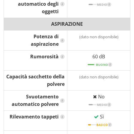
automatico degli
i
MEDIO
i
oggetti
ASPIRAZIONE
Potenza di
(dato non disponibile)
i
aspirazione
Rumorosità
60 dB
i
BUONO
i
Capacità sacchetto della
(dato non disponibile)
polvere
Svuotamento
No
i
automatico polvere
MEDIO
i
Rilevamento tappeti
Sì
i
BASICO
i