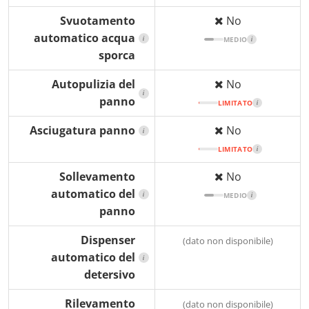
Svuotamento
No
automatico acqua
i
MEDIO
i
sporca
Autopulizia del
No
i
panno
LIMITATO
i
Asciugatura panno
No
i
LIMITATO
i
Sollevamento
No
automatico del
i
MEDIO
i
panno
Dispenser
(dato non disponibile)
automatico del
i
detersivo
Rilevamento
(dato non disponibile)