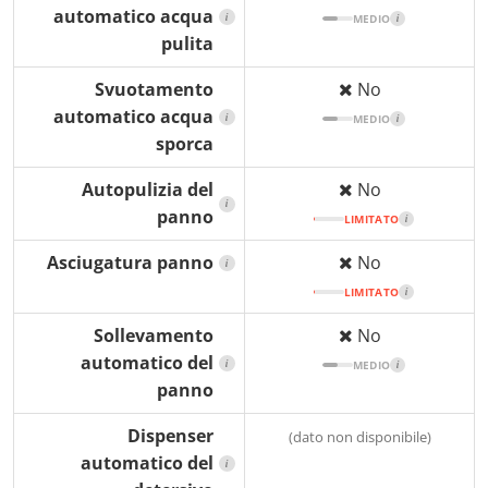
automatico acqua
i
MEDIO
i
pulita
Svuotamento
No
automatico acqua
i
MEDIO
i
sporca
Autopulizia del
No
i
panno
LIMITATO
i
Asciugatura panno
No
i
LIMITATO
i
Sollevamento
No
automatico del
i
MEDIO
i
panno
Dispenser
(dato non disponibile)
automatico del
i