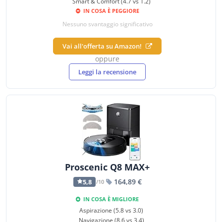
Smart & Comfort (4.7 vs 1.2)
IN COSA È PEGGIORE
Nessuno svantaggio significativo
Vai all'offerta su Amazon!
oppure
Leggi la recensione
Proscenic Q8 MAX+
164,89 €
5,8
/10
IN COSA È MIGLIORE
Aspirazione (5.8 vs 3.0)
Navigazione (8.6 vs 3.4)