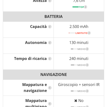
Altezza
7,6 cm
i
TOP
i
BATTERIA
Capacità
2.500 mAh
i
LIMITATO
i
Autonomia
130 minuti
i
MEDIO
i
Tempo di ricarica
240 minuti
i
MEDIO
i
NAVIGAZIONE
Mappatura e
Giroscopio + sensori IR
i
navigazione
MEDIO
i
Mappatura
No
i
multipiano
i