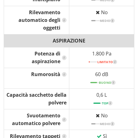
MEDIO
Rilevamento
No
automatico degli
i
MEDIO
i
oggetti
ASPIRAZIONE
Potenza di
1.800 Pa
i
aspirazione
LIMITATO
i
Rumorosità
60 dB
i
BUONO
i
Capacità sacchetto della
0,6 L
polvere
TOP
i
Svuotamento
No
i
automatico polvere
MEDIO
i
Rilevamento tappeti
Sì
i