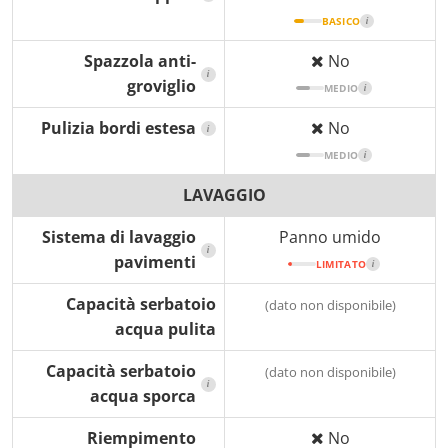
BASICO
i
Spazzola anti-
No
i
groviglio
MEDIO
i
Pulizia bordi estesa
No
i
MEDIO
i
LAVAGGIO
Sistema di lavaggio
Panno umido
i
pavimenti
LIMITATO
i
Capacità serbatoio
(dato non disponibile)
acqua pulita
Capacità serbatoio
(dato non disponibile)
i
acqua sporca
Riempimento
No