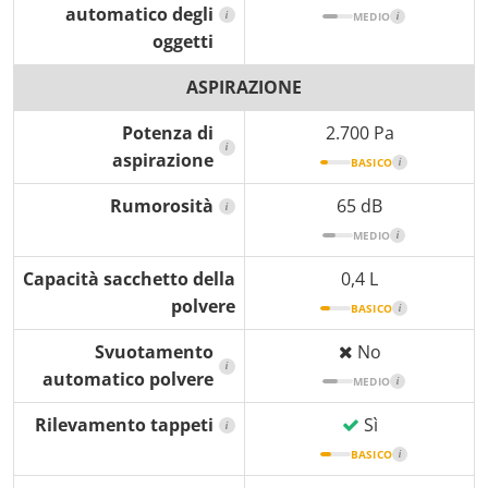
automatico degli
i
MEDIO
i
oggetti
ASPIRAZIONE
Potenza di
2.700 Pa
i
aspirazione
BASICO
i
Rumorosità
65 dB
i
MEDIO
i
Capacità sacchetto della
0,4 L
polvere
BASICO
i
Svuotamento
No
i
automatico polvere
MEDIO
i
Rilevamento tappeti
Sì
i
BASICO
i