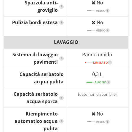
Spazzola anti-
No
i
groviglio
MEDIO
i
Pulizia bordi estesa
No
i
MEDIO
i
LAVAGGIO
Sistema di lavaggio
Panno umido
i
pavimenti
LIMITATO
i
Capacità serbatoio
0,3 L
acqua pulita
BUONO
i
Capacità serbatoio
(dato non disponibile)
i
acqua sporca
Riempimento
No
automatico acqua
i
MEDIO
i
pulita