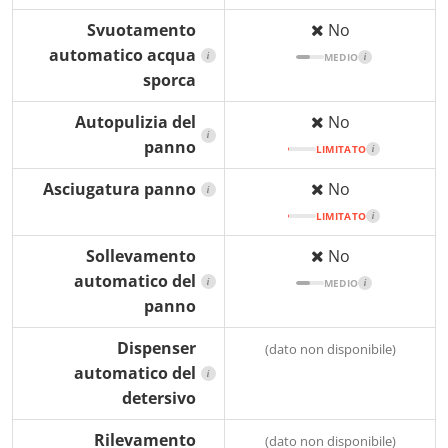
Svuotamento
No
automatico acqua
i
MEDIO
i
sporca
Autopulizia del
No
i
panno
LIMITATO
i
Asciugatura panno
No
i
LIMITATO
i
Sollevamento
No
automatico del
i
MEDIO
i
panno
Dispenser
(dato non disponibile)
automatico del
i
detersivo
Rilevamento
(dato non disponibile)