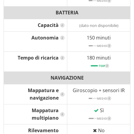
MEDIO
i
BATTERIA
Capacità
(dato non disponibile)
i
Autonomia
150 minuti
i
MEDIO
i
Tempo di ricarica
180 minuti
i
TOP
i
NAVIGAZIONE
Mappatura e
Giroscopio + sensori IR
i
navigazione
MEDIO
i
Mappatura
Sì
i
multipiano
MEDIO
i
Rilevamento
No