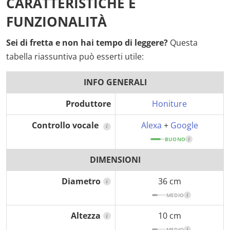
CARATTERISTICHE E
FUNZIONALITÀ
Sei di fretta e non hai tempo di leggere?
Questa
tabella riassuntiva può esserti utile:
INFO GENERALI
Produttore
Honiture
Controllo vocale
Alexa
+
Google
i
BUONO
i
DIMENSIONI
Diametro
36 cm
i
MEDIO
i
Altezza
10 cm
i
MEDIO
i