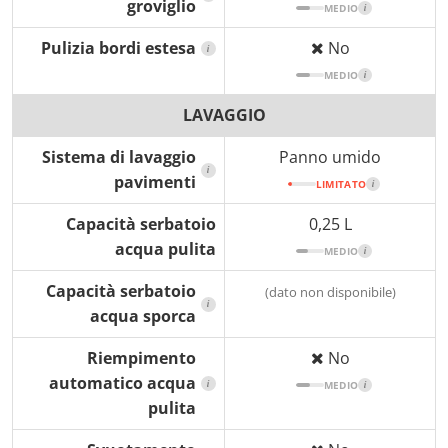
groviglio
MEDIO
i
Pulizia bordi estesa
No
i
MEDIO
i
LAVAGGIO
Sistema di lavaggio
Panno umido
i
pavimenti
LIMITATO
i
Capacità serbatoio
0,25 L
acqua pulita
MEDIO
i
Capacità serbatoio
(dato non disponibile)
i
acqua sporca
Riempimento
No
automatico acqua
i
MEDIO
i
pulita