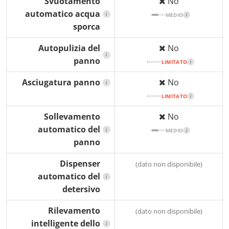
Svuotamento
No
automatico acqua
i
MEDIO
i
sporca
Autopulizia del
No
i
panno
LIMITATO
i
Asciugatura panno
No
i
LIMITATO
i
Sollevamento
No
automatico del
i
MEDIO
i
panno
Dispenser
(dato non disponibile)
automatico del
i
detersivo
Rilevamento
(dato non disponibile)
intelligente dello
i