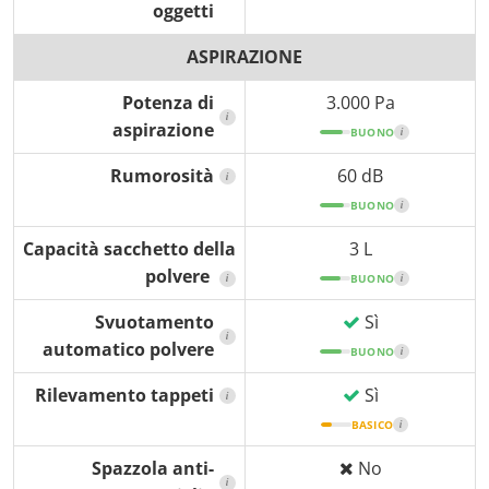
oggetti
ASPIRAZIONE
Potenza di
3.000 Pa
i
aspirazione
BUONO
i
Rumorosità
60 dB
i
BUONO
i
Capacità sacchetto della
3 L
polvere
i
BUONO
i
Svuotamento
Sì
i
automatico polvere
BUONO
i
Rilevamento tappeti
Sì
i
BASICO
i
Spazzola anti-
No
i