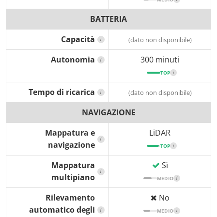
BATTERIA
Capacità
(dato non disponibile)
i
Autonomia
300 minuti
i
TOP
i
Tempo di ricarica
(dato non disponibile)
i
NAVIGAZIONE
Mappatura e
LiDAR
i
navigazione
TOP
i
Mappatura
Sì
i
multipiano
MEDIO
i
Rilevamento
No
automatico degli
i
MEDIO
i