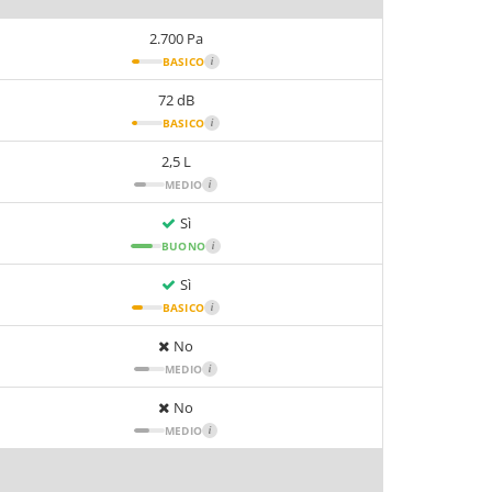
2.700 Pa
BASICO
i
72 dB
BASICO
i
2,5 L
MEDIO
i
Sì
BUONO
i
Sì
BASICO
i
No
MEDIO
i
No
MEDIO
i