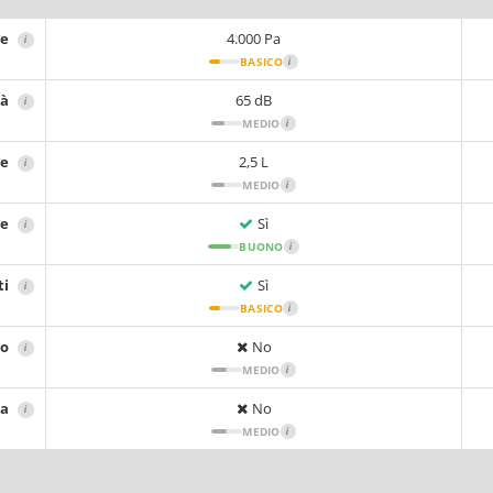
ne
4.000 Pa
i
BASICO
i
tà
65 dB
i
MEDIO
i
re
2,5 L
i
MEDIO
i
re
Sì
i
BUONO
i
ti
Sì
i
BASICO
i
io
No
i
MEDIO
i
sa
No
i
MEDIO
i