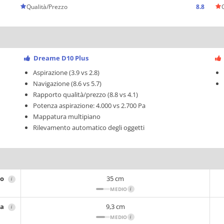
Qualità/Prezzo
8.8
Dreame D10 Plus
Aspirazione (3.9 vs 2.8)
Navigazione (8.6 vs 5.7)
Rapporto qualità/prezzo (8.8 vs 4.1)
Potenza aspirazione: 4.000 vs 2.700 Pa
Mappatura multipiano
Rilevamento automatico degli oggetti
ro
35 cm
i
MEDIO
i
za
9,3 cm
i
MEDIO
i