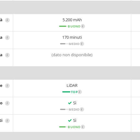
tà
5.200 mAh
i
BUONO
i
ia
170 minuti
i
MEDIO
i
ca
(dato non disponibile)
i
ne
LiDAR
i
TOP
i
no
Sì
i
MEDIO
i
ti
Sì
i
BUONO
i