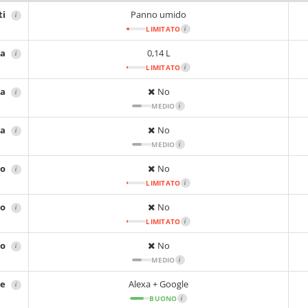
ti
Panno umido
i
LIMITATO
i
ta
0,14 L
i
LIMITATO
i
ta
No
i
MEDIO
i
ca
No
i
MEDIO
i
no
No
i
LIMITATO
i
no
No
i
LIMITATO
i
no
No
i
MEDIO
i
le
Alexa + Google
i
BUONO
i