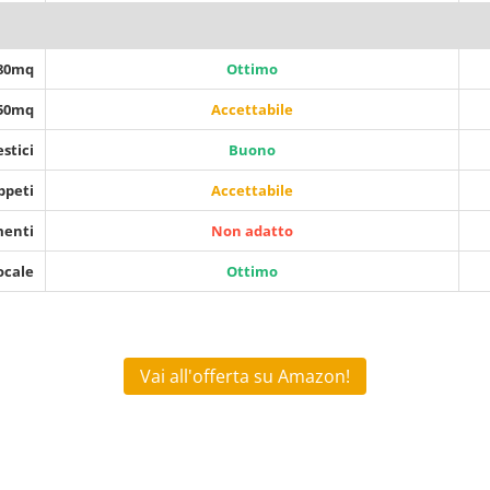
 80mq
Ottimo
150mq
Accettabile
stici
Buono
ppeti
Accettabile
menti
Non adatto
ocale
Ottimo
Vai all'offerta su Amazon!