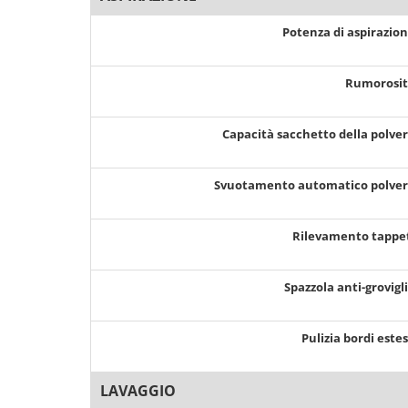
Potenza di aspirazio
Rumorosi
Capacità sacchetto della polve
Svuotamento automatico polve
Rilevamento tappe
Spazzola anti-grovigl
Pulizia bordi este
LAVAGGIO