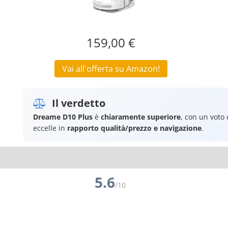
159,00 €
Vai all'offerta su Amazon!
Il verdetto
Dreame D10 Plus
è
chiaramente superiore
, con un voto
eccelle in
rapporto qualità/prezzo e navigazione
.
5.6
/10