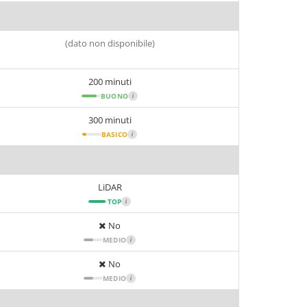
(dato non disponibile)
200 minuti
BUONO
i
300 minuti
BASICO
i
LiDAR
TOP
i
No
MEDIO
i
No
MEDIO
i