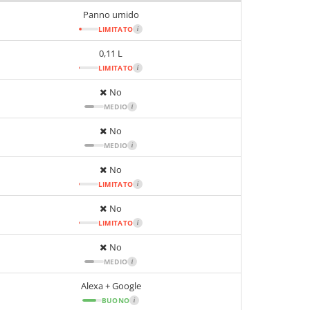
Panno umido
LIMITATO
i
0,11 L
LIMITATO
i
No
MEDIO
i
No
MEDIO
i
No
LIMITATO
i
No
LIMITATO
i
No
MEDIO
i
Alexa + Google
BUONO
i