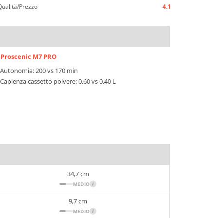
Qualità/Prezzo
4.1
Proscenic M7 PRO
Autonomia: 200 vs 170 min
Capienza cassetto polvere: 0,60 vs 0,40 L
34,7 cm
MEDIO
i
9,7 cm
MEDIO
i