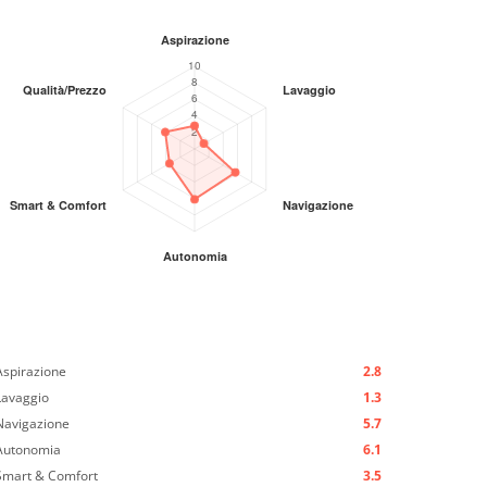
Aspirazione
2.8
Lavaggio
1.3
Navigazione
5.7
Autonomia
6.1
Smart & Comfort
3.5