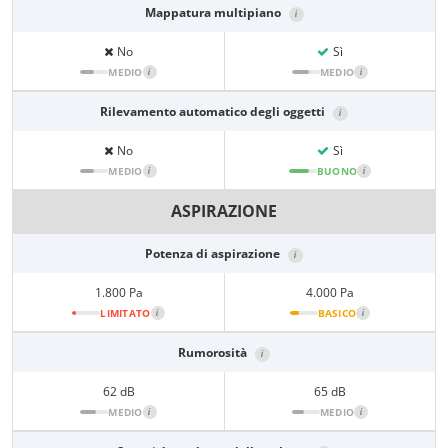
Mappatura multipiano
i
No
Sì
MEDIO
i
MEDIO
i
Rilevamento automatico degli oggetti
i
No
Sì
MEDIO
i
BUONO
i
ASPIRAZIONE
Potenza di aspirazione
i
1.800 Pa
4.000 Pa
LIMITATO
i
BASICO
i
Rumorosità
i
62 dB
65 dB
MEDIO
i
MEDIO
i