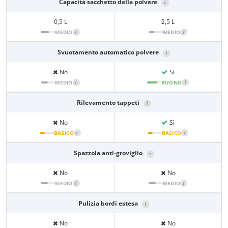
Capacità sacchetto della polvere
i
0,5 L
2,5 L
MEDIO
i
MEDIO
i
Svuotamento automatico polvere
i
No
Sì
MEDIO
i
BUONO
i
Rilevamento tappeti
i
No
Sì
BASICO
i
BASICO
i
Spazzola anti-groviglio
i
No
No
MEDIO
i
MEDIO
i
Pulizia bordi estesa
i
No
No