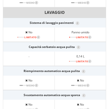
MEDIO
i
MEDIO
i
LAVAGGIO
Sistema di lavaggio pavimenti
i
No
Panno umido
LIMITATO
i
LIMITATO
i
Capacità serbatoio acqua pulita
i
-
0,14 L
LIMITATO
i
Riempimento automatico acqua pulita
i
No
No
MEDIO
i
MEDIO
i
Svuotamento automatico acqua sporca
i
No
No