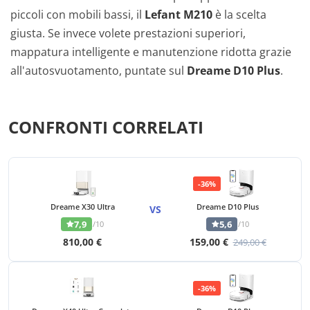
piccoli con mobili bassi, il
Lefant M210
è la scelta
giusta. Se invece volete prestazioni superiori,
mappatura intelligente e manutenzione ridotta grazie
all'autosvuotamento, puntate sul
Dreame D10 Plus
.
CONFRONTI CORRELATI
-36%
Dreame X30 Ultra
Dreame D10 Plus
VS
7,9
5,6
/10
/10
810,00 €
159,00 €
249,00 €
-36%