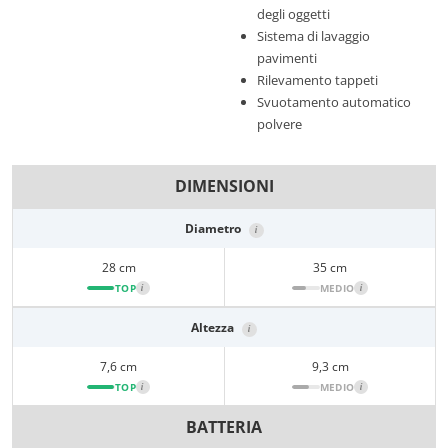
degli oggetti
Sistema di lavaggio
pavimenti
Rilevamento tappeti
Svuotamento automatico
polvere
DIMENSIONI
Diametro
i
28 cm
35 cm
TOP
i
MEDIO
i
Altezza
i
7,6 cm
9,3 cm
TOP
i
MEDIO
i
BATTERIA