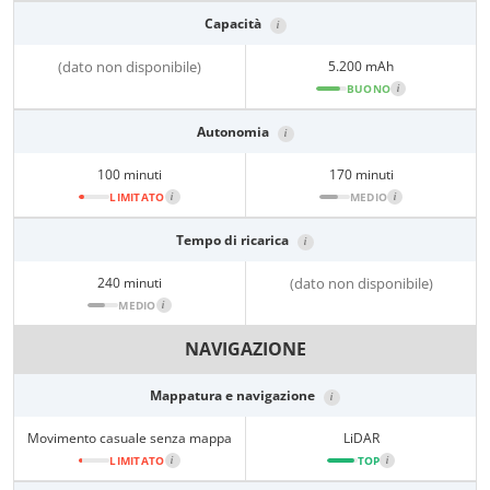
Capacità
i
(dato non disponibile)
5.200 mAh
BUONO
i
Autonomia
i
100 minuti
170 minuti
LIMITATO
i
MEDIO
i
Tempo di ricarica
i
240 minuti
(dato non disponibile)
MEDIO
i
NAVIGAZIONE
Mappatura e navigazione
i
Movimento casuale senza mappa
LiDAR
LIMITATO
i
TOP
i