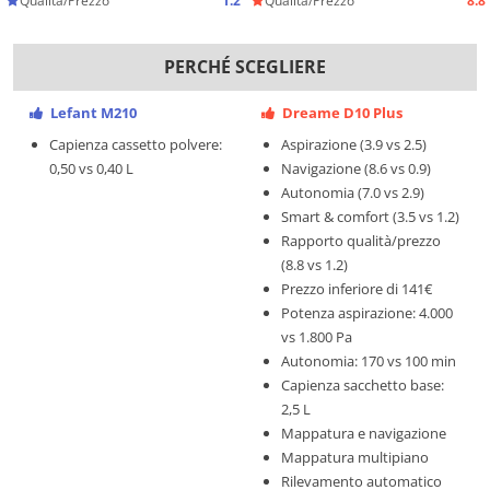
Qualità/Prezzo
1.2
Qualità/Prezzo
8.8
PERCHÉ SCEGLIERE
Lefant M210
Dreame D10 Plus
Capienza cassetto polvere:
Aspirazione (3.9 vs 2.5)
0,50 vs 0,40 L
Navigazione (8.6 vs 0.9)
Autonomia (7.0 vs 2.9)
Smart & comfort (3.5 vs 1.2)
Rapporto qualità/prezzo
(8.8 vs 1.2)
Prezzo inferiore di 141€
Potenza aspirazione: 4.000
vs 1.800 Pa
Autonomia: 170 vs 100 min
Capienza sacchetto base:
2,5 L
Mappatura e navigazione
Mappatura multipiano
Rilevamento automatico