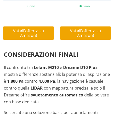
Buono
Ottimo
Vai all'offerta su
Vai all'offerta su
Amazon!
Amazon!
CONSIDERAZIONI FINALI
Il confronto tra
Lefant M210
e
Dreame D10 Plus
mostra differenze sostanziali: la potenza di aspirazione
è
1.800 Pa
contro
4.000 Pa
, la navigazione è casuale
contro quella
LiDAR
con mappatura precisa, e solo il
Dreame offre
svuotamento automatico
della polvere
con base dedicata.
Se cercate una soluzione basic per appartamenti