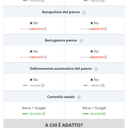
MEDIO
i
MEDIO
i
Autopulizia del panno
i
No
No
LIMITATO
i
LIMITATO
i
Asciugatura panno
i
No
No
LIMITATO
i
LIMITATO
i
Sollevamento automatico del panno
i
No
No
MEDIO
i
MEDIO
i
Controllo vocale
i
Alexa + Google
Alexa + Google
BUONO
i
BUONO
i
A CHI È ADATTO?