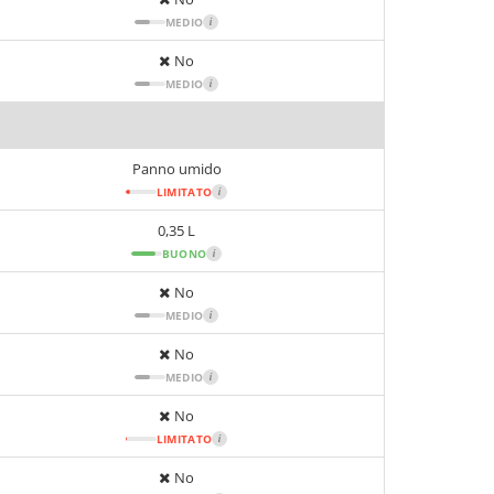
MEDIO
i
No
MEDIO
i
Panno umido
LIMITATO
i
0,35 L
BUONO
i
No
MEDIO
i
No
MEDIO
i
No
LIMITATO
i
No