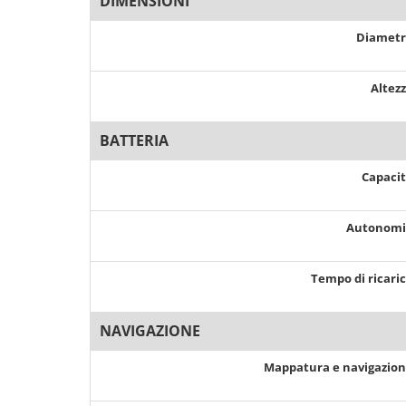
DIMENSIONI
Diamet
Altez
BATTERIA
Capaci
Autonom
Tempo di ricari
NAVIGAZIONE
Mappatura e navigazio