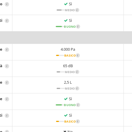
no
Sì
i
MEDIO
i
ti
Sì
i
BUONO
i
ne
4.000 Pa
i
BASICO
i
tà
65 dB
i
MEDIO
i
re
2,5 L
i
MEDIO
i
re
Sì
i
BUONO
i
ti
Sì
i
BASICO
i
io
No
i