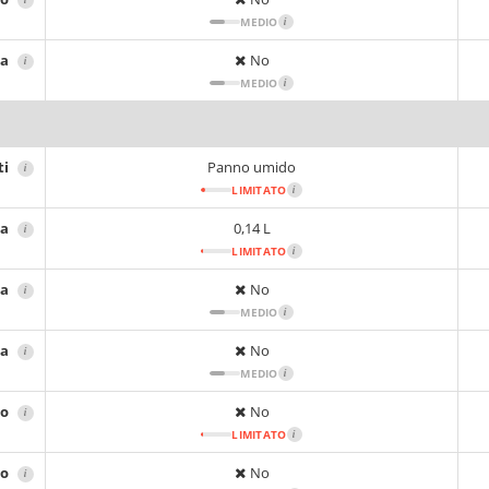
MEDIO
i
sa
No
i
MEDIO
i
ti
Panno umido
i
LIMITATO
i
ta
0,14 L
i
LIMITATO
i
ta
No
i
MEDIO
i
ca
No
i
MEDIO
i
no
No
i
LIMITATO
i
no
No
i