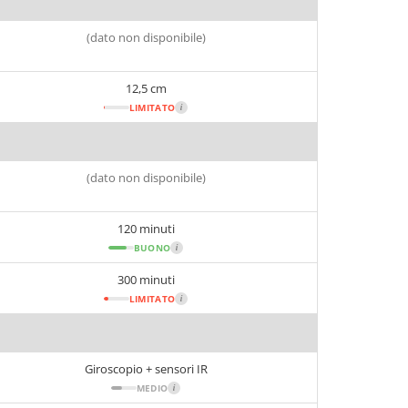
(dato non disponibile)
12,5 cm
LIMITATO
i
(dato non disponibile)
120 minuti
BUONO
i
300 minuti
LIMITATO
i
Giroscopio + sensori IR
MEDIO
i