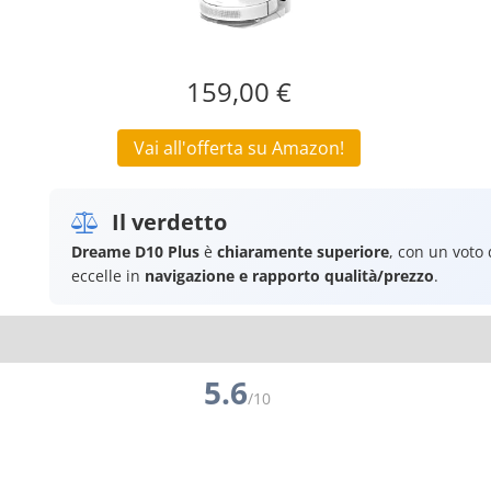
159,00 €
Vai all'offerta su Amazon!
Il verdetto
Dreame D10 Plus
è
chiaramente superiore
, con un voto
eccelle in
navigazione e rapporto qualità/prezzo
.
5.6
/10