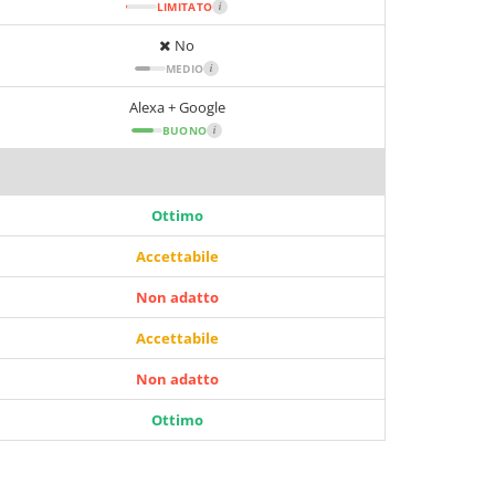
LIMITATO
i
No
MEDIO
i
Alexa + Google
BUONO
i
Ottimo
Accettabile
Non adatto
Accettabile
Non adatto
Ottimo