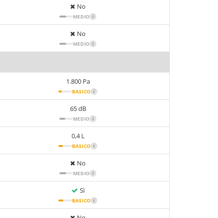
No
MEDIO
i
No
MEDIO
i
1.800 Pa
BASICO
i
65 dB
MEDIO
i
0,4 L
BASICO
i
No
MEDIO
i
Sì
BASICO
i
No