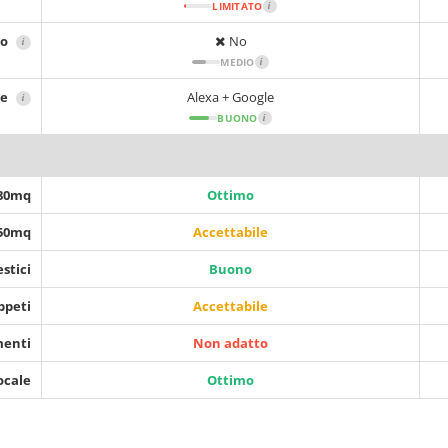
LIMITATO
i
no
No
i
MEDIO
i
le
Alexa + Google
i
BUONO
i
 80mq
Ottimo
150mq
Accettabile
stici
Buono
ppeti
Accettabile
menti
Non adatto
ocale
Ottimo