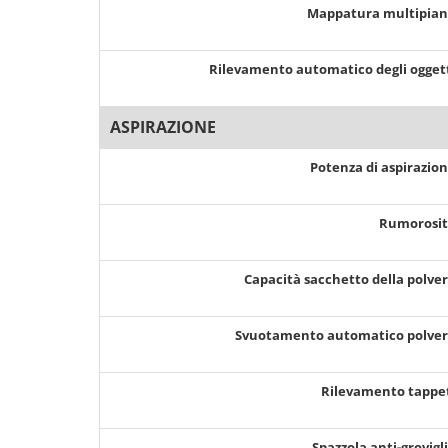
Mappatura multipia
Rilevamento automatico degli ogget
ASPIRAZIONE
Potenza di aspirazio
Rumorosi
Capacità sacchetto della polve
Svuotamento automatico polve
Rilevamento tappe
Spazzola anti-grovigl