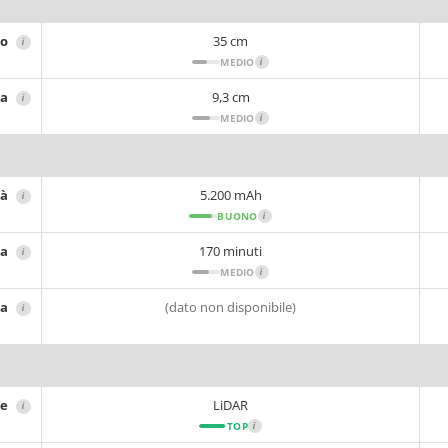
ro
35 cm
i
MEDIO
i
za
9,3 cm
i
MEDIO
i
tà
5.200 mAh
i
BUONO
i
ia
170 minuti
i
MEDIO
i
ca
(dato non disponibile)
i
ne
LiDAR
i
TOP
i