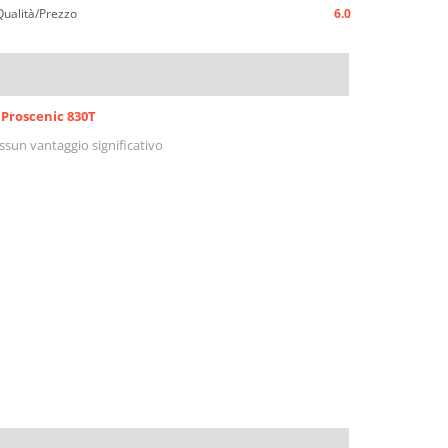
Qualità/Prezzo
6.0
Proscenic 830T
ssun vantaggio significativo