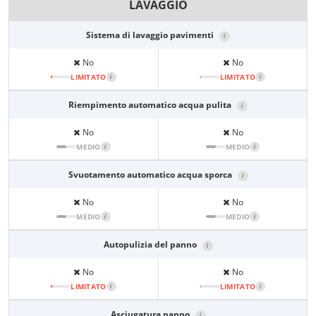
LAVAGGIO
Sistema di lavaggio pavimenti
i
No
No
LIMITATO
i
LIMITATO
i
Riempimento automatico acqua pulita
i
No
No
MEDIO
i
MEDIO
i
Svuotamento automatico acqua sporca
i
No
No
MEDIO
i
MEDIO
i
Autopulizia del panno
i
No
No
LIMITATO
i
LIMITATO
i
Asciugatura panno
i