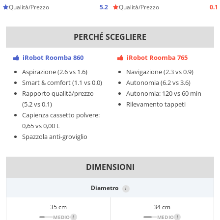
Qualità/Prezzo
5.2
Qualità/Prezzo
0.1
PERCHÉ SCEGLIERE
iRobot Roomba 860
iRobot Roomba 765
Aspirazione (2.6 vs 1.6)
Navigazione (2.3 vs 0.9)
Smart & comfort (1.1 vs 0.0)
Autonomia (6.2 vs 3.6)
Rapporto qualità/prezzo
Autonomia: 120 vs 60 min
(5.2 vs 0.1)
Rilevamento tappeti
Capienza cassetto polvere:
0,65 vs 0,00 L
Spazzola anti-groviglio
DIMENSIONI
Diametro
i
35 cm
34 cm
MEDIO
i
MEDIO
i