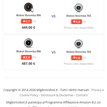
iRobot Roomba 896
VS
iRobot Roomba 765
1,7
/10
1,6
/10
449,00 €
Prezzo non disponibile
iRobot Roomba 886
VS
iRobot Roomba 765
3,0
/10
1,6
/10
487,00 €
Prezzo non disponibile
Copyright © 2014-2026 Migliorirobot.it - Tutti i diritti riservati -
Privacy e
Cookie Policy
-
Disclosure & Disclaimer
-
Contatti
Migliorirobot.it partecipa al Programma Affiliazione Amazon EU, un