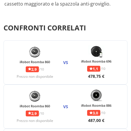
cassetto maggiorato e la spazzola anti-groviglio.
CONFRONTI CORRELATI
iRobot Roomba 696
iRobot Roomba 860
VS
1,1
/10
2,9
/10
478,75 €
Prezzo non disponibile
iRobot Roomba 886
iRobot Roomba 860
VS
3,0
/10
2,9
/10
487,00 €
Prezzo non disponibile