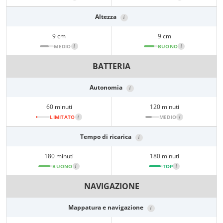
Altezza
i
9 cm
9 cm
MEDIO
i
BUONO
i
BATTERIA
Autonomia
i
60 minuti
120 minuti
LIMITATO
i
MEDIO
i
Tempo di ricarica
i
180 minuti
180 minuti
BUONO
i
TOP
i
NAVIGAZIONE
Mappatura e navigazione
i