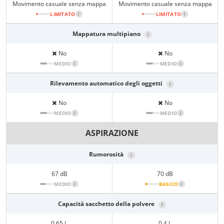
Movimento casuale senza mappa
Movimento casuale senza mappa
LIMITATO
i
LIMITATO
i
Mappatura multipiano
i
No
No
MEDIO
i
MEDIO
i
Rilevamento automatico degli oggetti
i
No
No
MEDIO
i
MEDIO
i
ASPIRAZIONE
Rumorosità
i
67 dB
70 dB
MEDIO
i
BASICO
i
Capacità sacchetto della polvere
i
0,65 L
0,4 L