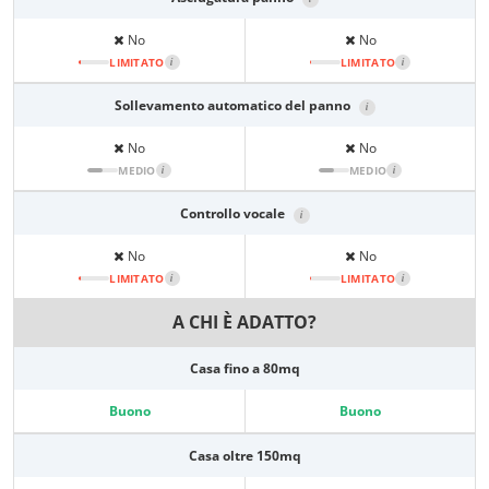
No
No
LIMITATO
i
LIMITATO
i
Sollevamento automatico del panno
i
No
No
MEDIO
i
MEDIO
i
Controllo vocale
i
No
No
LIMITATO
i
LIMITATO
i
A CHI È ADATTO?
Casa fino a 80mq
Buono
Buono
Casa oltre 150mq