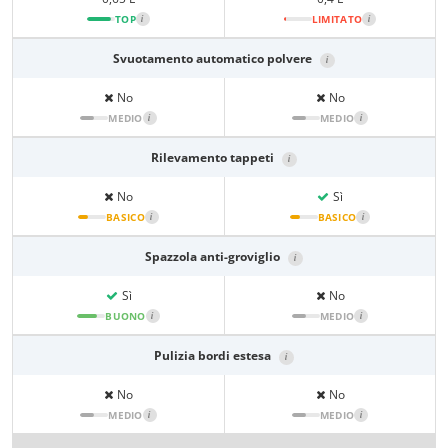
TOP
i
LIMITATO
i
Svuotamento automatico polvere
i
No
No
MEDIO
i
MEDIO
i
Rilevamento tappeti
i
No
Sì
BASICO
i
BASICO
i
Spazzola anti-groviglio
i
Sì
No
BUONO
i
MEDIO
i
Pulizia bordi estesa
i
No
No
MEDIO
i
MEDIO
i