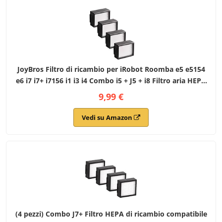
JoyBros Filtro di ricambio per iRobot Roomba e5 e5154
e6 i7 i7+ i7156 i1 i3 i4 Combo i5 + J5 + i8 Filtro aria HEPA
(non per Combo J7+/J9+) Pezzi di ricambio (4 pezzi)
9,99 €
Vedi su Amazon
(4 pezzi) Combo J7+ Filtro HEPA di ricambio compatibile