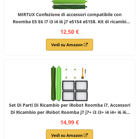
MIRTUX Confezione di accessori compatibile con
Roomba E5 E6 i7 i3 i4 i6 j7 e5154 e5158. Kit di ricambi
completo per e5 e6 i7 i7+. Ricambi di spazzole laterali,
12,50 €
filtri, rulli estrattori.
Vedi su Amazon
Set Di Parti Di Ricambio per iRobot Roomba i7, Accessori
Di Ricambio per iRobot Roomba j7 j7+ i3 i3+ i4 i4+ i6 i6+
i8 i8+ E5 E6 E7, Con 1 Set Di Spazzole In Gomma, 4 Filtri,
14,99 €
4 Spazzole Laterali
Vedi su Amazon