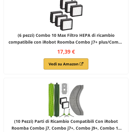
(6 pezzi) Combo 10 Max Filtro HEPA di ricambio
compatibile con iRobot Roomba Combo J7+ plus/Combo
j9+/ Combo 10 Max Robot aspirapolvere Filtri HEPA Kit
17,39 €
di accessori (Non per combo j5 j5+)
Vedi su Amazon
(10 Pezzi) Parti di Ricambio Compatibili Con iRobot
Roomba Combo j7, Combo j7+, Combo j9+, Combo 10