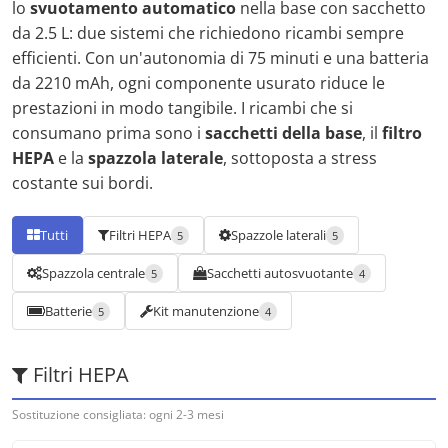
lo
svuotamento automatico
nella base con sacchetto
da 2.5 L: due sistemi che richiedono ricambi sempre
efficienti. Con un'autonomia di 75 minuti e una batteria
da 2210 mAh, ogni componente usurato riduce le
prestazioni in modo tangibile. I ricambi che si
consumano prima sono i
sacchetti della base
, il
filtro
HEPA
e la
spazzola laterale
, sottoposta a stress
costante sui bordi.
Tutti
Filtri HEPA
Spazzole laterali
5
5
Spazzola centrale
Sacchetti autosvuotante
5
4
Batterie
Kit manutenzione
5
4
Filtri HEPA
Sostituzione consigliata: ogni 2-3 mesi