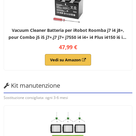
Vacuum Cleaner Batteria per iRobot Roomba j7 i4 j8+,
pour Combo j5 i5 j7+,j7 j7+ j7550 i4 i4+ i4 Plus i4150 i6 i6+
i8 i8+ i8550,pour Roomba e5 e6 e5150 e5152 e6198,
47,99 €
Replacement for ABL-D2A ABL-D2
Vedi su Amazon
Kit manutenzione
Sostituzione consigliata: ogni 3-6 mesi