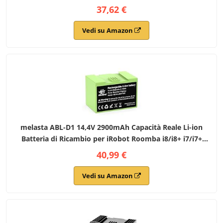
7550,J7550,J755020,7150, J7150, i7158, i7550,i755020 ABL-
37,62 €
D1
Vedi su Amazon
melasta ABL-D1 14,4V 2900mAh Capacità Reale Li-ion
Batteria di Ricambio per iRobot Roomba i8/i8+ i7/i7+
i4/i4+ i3/i3+ e5 e6 4624864 7150 7550 i7158 i7550 i755020
40,99 €
Batteria di Ricambio
Vedi su Amazon