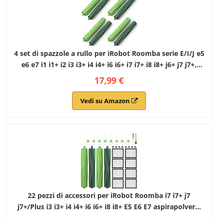
4 set di spazzole a rullo per iRobot Roomba serie E/I/J e5
e6 e7 i1 i1+ i2 i3 i3+ i4 i4+ i6 i6+ i7 i7+ i8 i8+ j6+ j7 j7+,
combo i5 i5+ j5 j5+ aspirapolvere, ricambi per iRobot
17,99 €
Roomba serie E/I/J
Vedi su Amazon
22 pezzi di accessori per iRobot Roomba i7 i7+ j7
j7+/Plus i3 i3+ i4 i4+ i6 i6+ i8 i8+ E5 E6 E7 aspirapolvere,
pezzi di ricambio per iRobot Roomba Serie E/I/J