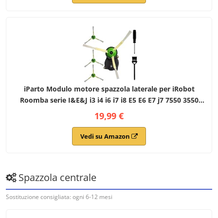
iParto Modulo motore spazzola laterale per iRobot
Roomba serie I&E&J i3 i4 i6 i7 i8 E5 E6 E7 j7 7550 3550
3150 5150 6198 7150 Kit di ricambio con 3 spazzole e
19,99 €
strumenti
Vedi su Amazon
Spazzola centrale
Sostituzione consigliata: ogni 6-12 mesi