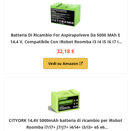
Batteria Di Ricambio For Aspirapolvere Da 5000 MAh E
14,4 V, Compatibile Con IRobot Roomba I3 I4 I5 I6 I7 I8
J7 E5, Batteria Ricaricabile For Aspirapolvere(1Pcs
32,18 €
5000mAh)
Vedi su Amazon
CITYORK 14,4V 5000mAh batteria di ricambio per iRobot
Roomba i7/i7+ J7/J7+ i4/i4+ i3/i3+ e5 e6