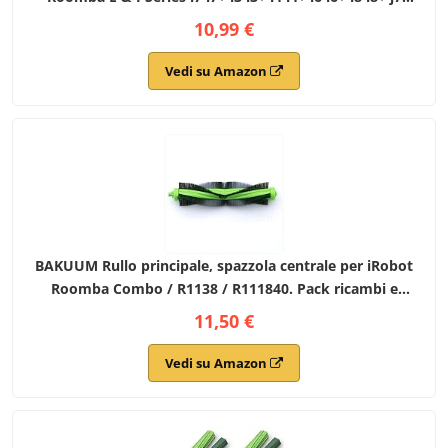
j7+/Plus E5 E6 E7
10,99 €
Vedi su Amazon
BAKUUM Rullo principale, spazzola centrale per iRobot
Roomba Combo / R1138 / R111840. Pack ricambi e
accessori per robot aspirapolvere. Spazzola per Roomba
11,50 €
Vedi su Amazon