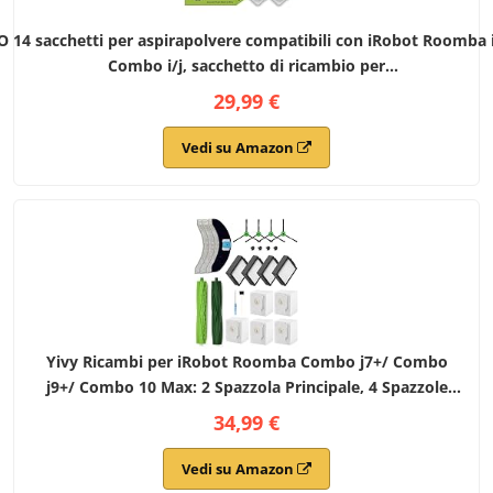
 14 sacchetti per aspirapolvere compatibili con iRobot Roomba i
Combo i/j, sacchetto di ricambio per
505/405/205/105/104/j5+/j6+/j7+/j8+/j9+/i1+/i2+/i3+/i4+/i5+/i6+/i7
29,99 €
Vedi su Amazon
Yivy Ricambi per iRobot Roomba Combo j7+/ Combo
j9+/ Combo 10 Max: 2 Spazzola Principale, 4 Spazzole
Laterali, 4 Filtri HEPA, 5 Sacchetti, 4 Panni (Combo
34,99 €
J7/J9/10 Max -21 Pcs)
Vedi su Amazon