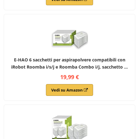
E-HAO 6 sacchetti per aspirapolvere compatibili con
iRobot Roomba i/s/j e Roomba Combo i/j, sacchetto di
ricambio per i modelli
19,99 €
j5+/j6+/j7+/j8+/j9+/i1+/i2+/i3+/i4+/i5+/i6+/i7+/i8+/s9+
Vedi su Amazon