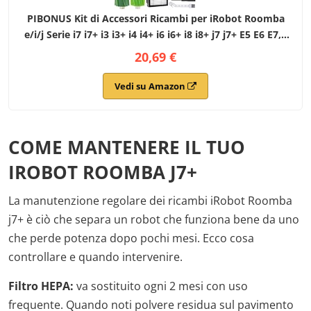
PIBONUS Kit di Accessori Ricambi per iRobot Roomba
e/i/j Serie i7 i7+ i3 i3+ i4 i4+ i6 i6+ i8 i8+ j7 j7+ E5 E6 E7,1
Set di 5 spazzole in Gomma per la Pulizia dei Bordi, 4
20,69 €
Filtro
Vedi su Amazon
COME MANTENERE IL TUO
IROBOT ROOMBA J7+
La manutenzione regolare dei ricambi iRobot Roomba
j7+ è ciò che separa un robot che funziona bene da uno
che perde potenza dopo pochi mesi. Ecco cosa
controllare e quando intervenire.
Filtro HEPA:
va sostituito ogni 2 mesi con uso
frequente. Quando noti polvere residua sul pavimento