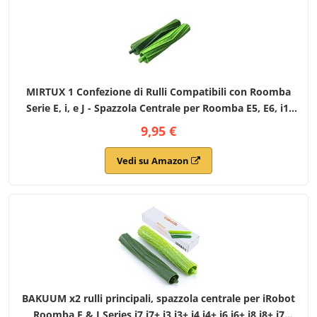
MIRTUX 1 Confezione di Rulli Compatibili con Roomba
Serie E, i, e J - Spazzola Centrale per Roomba E5, E6, i1,
i3, i3+, i7, e5154, e5158, j7 - Sostituzione per Roomba -
9,95 €
Accessori Rullo per Roomba
Vedi su Amazon
BAKUUM x2 rulli principali, spazzola centrale per iRobot
Roomba E & I Series i7 i7+ i3 i3+ i4 i4+ i6 i6+ i8 i8+ j7