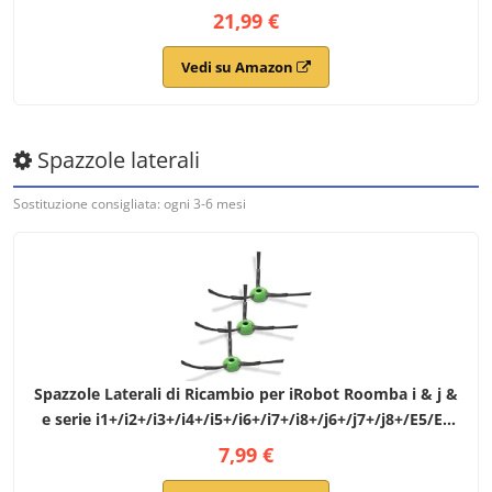
Max Robot aspirapolvere 2 Panni Per Mop 2 Filtri HEPA 2
21,99 €
Sacchetti Per la Polvere 2 Spazzole Laterali
Vedi su Amazon
Spazzole laterali
Sostituzione consigliata: ogni 3-6 mesi
Spazzole Laterali di Ricambio per iRobot Roomba i & j &
e serie i1+/i2+/i3+/i4+/i5+/i6+/i7+/i8+/j6+/j7+/j8+/E5/E6
(confezione da 3)
7,99 €