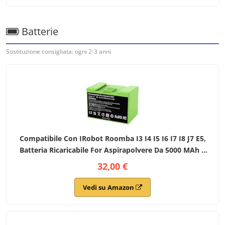
Batterie
Sostituzione consigliata: ogni 2-3 anni
Compatibile Con IRobot Roomba I3 I4 I5 I6 I7 I8 J7 E5,
Batteria Ricaricabile For Aspirapolvere Da 5000 MAh E
14,4 V(1Pcs 5000mAh)
32,00 €
Vedi su Amazon