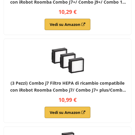
con iRobot Roomba Combo J7+/ Combo j9+/ Combo 10
Max Robot aspirapolvere Filtri HEPA Kit di accessori
10,29 €
Vedi su Amazon
(3 Pezzi) Combo j7 Filtro HEPA di ricambio compatibile
con iRobot Roomba Combo j7/ Combo J7+ plus/Combo
j9+/ Combo 10 Max, Parti per Aspirapolvere (NON PER
10,99 €
Combo j5 j5+, Roomba j7/ j7+ Plus)
Vedi su Amazon