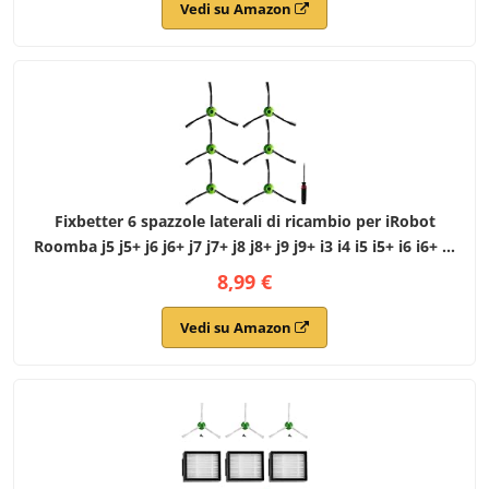
Vedi su Amazon
Fixbetter 6 spazzole laterali di ricambio per iRobot
Roomba j5 j5+ j6 j6+ j7 j7+ j8 j8+ j9 j9+ i3 i4 i5 i5+ i6 i6+ i7
i7+ i8 i8+ e5 e6 5150 6198 7150 7550 j & i & e series
8,99 €
Accessori per aspirapolvere
Vedi su Amazon