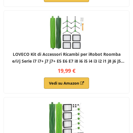
LOVECO Kit di Accessori Ricambi per iRobot Roomba
e/i/j Serie i7 i7+ j7 j7+ E5 E6 E7 i8 i6 i5 i4 i3 i2 i1 j8 j6 j5
and Plus Version, 1 Set di spazzole in Gomma, 4 filtri, 6
19,99 €
spazzole laterali
Vedi su Amazon