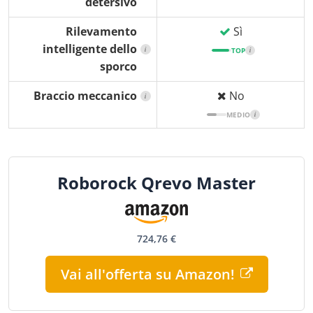
detersivo
Rilevamento
Sì
intelligente dello
i
TOP
i
sporco
Braccio meccanico
No
i
MEDIO
i
Roborock Qrevo Master
724,76 €
Vai all'offerta su Amazon!