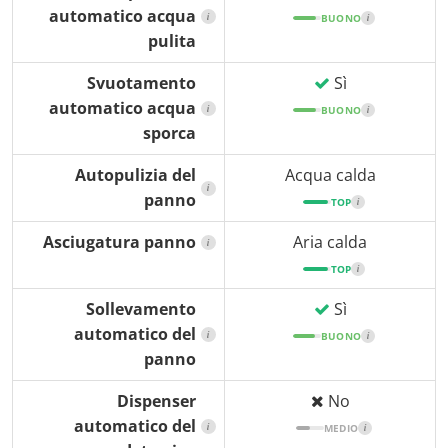
automatico acqua
i
BUONO
i
pulita
Svuotamento
Sì
automatico acqua
i
BUONO
i
sporca
Autopulizia del
Acqua calda
i
panno
TOP
i
Asciugatura panno
Aria calda
i
TOP
i
Sollevamento
Sì
automatico del
i
BUONO
i
panno
Dispenser
No
automatico del
i
MEDIO
i