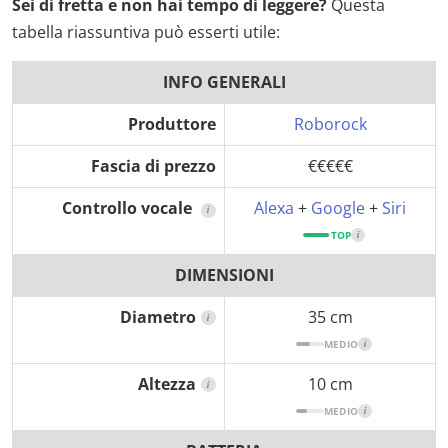
Sei di fretta e non hai tempo di leggere?
Questa
tabella riassuntiva può esserti utile:
INFO GENERALI
Produttore
Roborock
Fascia di prezzo
€€€€€
Controllo vocale
Alexa
+
Google
+
Siri
i
TOP
i
DIMENSIONI
Diametro
35 cm
i
MEDIO
i
Altezza
10 cm
i
MEDIO
i