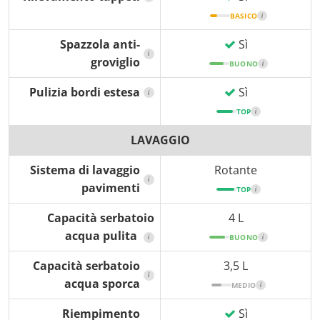
BASICO
i
Spazzola anti-
Sì
i
groviglio
BUONO
i
Pulizia bordi estesa
Sì
i
TOP
i
LAVAGGIO
Sistema di lavaggio
Rotante
i
pavimenti
TOP
i
Capacità serbatoio
4 L
acqua pulita
i
BUONO
i
Capacità serbatoio
3,5 L
i
acqua sporca
MEDIO
i
Riempimento
Sì