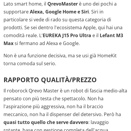
Lato smart home, il
QrevoMaster
è uno dei pochi a
supportare
Alexa, Google Home e Siri
. Siri in
particolare si vede di rado su questa categoria di
prodotti. Se sei dentro l'ecosistema Apple, qui hai una
comodità reale. L'
EUREKA J15 Pro Ultra
e il
Lefant M3
Max
si fermano ad Alexa e Google.
Non è una funzione decisiva, ma se usi già HomeKit
torna comoda sul serio.
RAPPORTO QUALITÀ/PREZZO
Il roborock Qrevo Master è un robot di fascia medio-alta
pensato con più testa che spettacolo. Non ha
l'aspirazione più aggressiva, non ha il braccio
meccanico, non ha il dispenser del detersivo. Però ha
quasi tutto quello che serve davvero
: lavaggio
rotante, base con gestione completa dell'acqua,