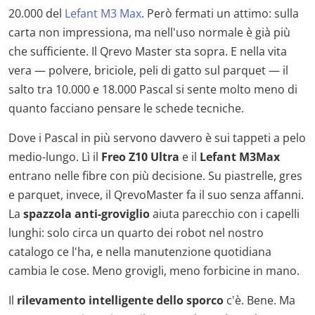
20.000 del
Lefant M3 Max
. Però fermati un attimo: sulla
carta non impressiona, ma nell'uso normale è già più
che sufficiente. Il Qrevo Master sta sopra. E nella vita
vera — polvere, briciole, peli di gatto sul parquet — il
salto tra 10.000 e 18.000 Pascal si sente molto meno di
quanto facciano pensare le schede tecniche.
Dove i Pascal in più servono davvero è sui tappeti a pelo
medio-lungo. Lì il
Freo Z10 Ultra
e il
Lefant M3Max
entrano nelle fibre con più decisione. Su piastrelle, gres
e parquet, invece, il QrevoMaster fa il suo senza affanni.
La
spazzola anti-groviglio
aiuta parecchio con i capelli
lunghi: solo circa un quarto dei robot nel nostro
catalogo ce l'ha, e nella manutenzione quotidiana
cambia le cose. Meno grovigli, meno forbicine in mano.
Il
rilevamento intelligente dello sporco
c'è. Bene. Ma