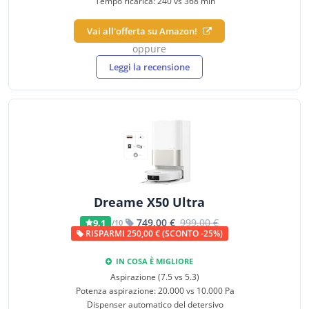
Tempo ricarica: 240 vs 368 min
Vai all'offerta su Amazon!
oppure
Leggi la recensione
Dreame X50 Ultra
749,00 €
999,00 €
9,1
/10
RISPARMI 250,00 € (SCONTO -25%)
IN COSA È MIGLIORE
Aspirazione (7.5 vs 5.3)
Potenza aspirazione: 20.000 vs 10.000 Pa
Dispenser automatico del detersivo