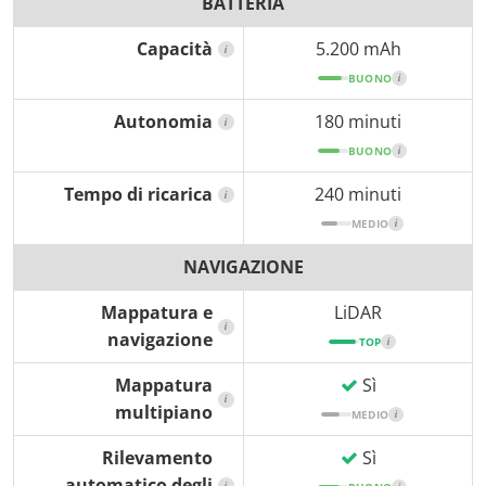
BATTERIA
Capacità
5.200 mAh
i
BUONO
i
Autonomia
180 minuti
i
BUONO
i
Tempo di ricarica
240 minuti
i
MEDIO
i
NAVIGAZIONE
Mappatura e
LiDAR
i
navigazione
TOP
i
Mappatura
Sì
i
multipiano
MEDIO
i
Rilevamento
Sì
automatico degli
i