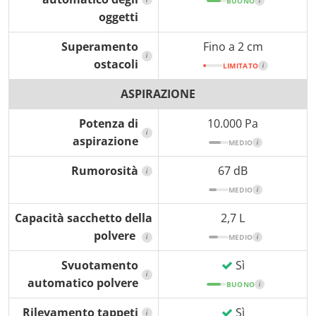
BUONO
i
oggetti
Superamento
Fino a 2 cm
i
ostacoli
LIMITATO
i
ASPIRAZIONE
Potenza di
10.000 Pa
i
aspirazione
MEDIO
i
Rumorosità
67 dB
i
MEDIO
i
Capacità sacchetto della
2,7 L
polvere
i
MEDIO
i
Svuotamento
Sì
i
automatico polvere
BUONO
i
Rilevamento tappeti
Sì
i