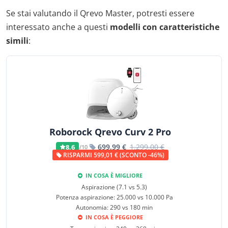
Se stai valutando il Qrevo Master, potresti essere
interessato anche a questi
modelli con caratteristiche
simili
:
Roborock Qrevo Curv 2 Pro
699,99 €
1.299,00 €
8,6
/10
RISPARMI 599,01 € (SCONTO -46%)
IN COSA È MIGLIORE
Aspirazione (7.1 vs 5.3)
Potenza aspirazione: 25.000 vs 10.000 Pa
Autonomia: 290 vs 180 min
IN COSA È PEGGIORE