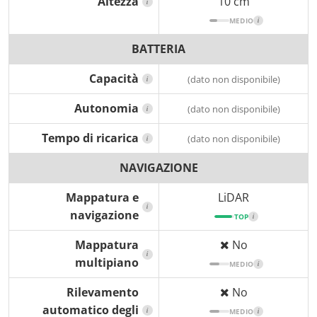
Altezza
10 cm
i
MEDIO
i
BATTERIA
Capacità
(dato non disponibile)
i
Autonomia
(dato non disponibile)
i
Tempo di ricarica
(dato non disponibile)
i
NAVIGAZIONE
Mappatura e
LiDAR
i
navigazione
TOP
i
Mappatura
No
i
multipiano
MEDIO
i
Rilevamento
No
automatico degli
i
MEDIO
i