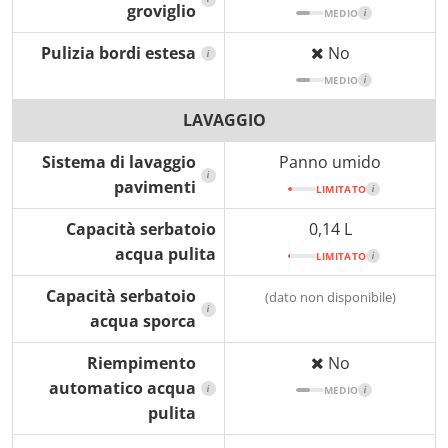
groviglio
MEDIO
i
Pulizia bordi estesa
No
i
MEDIO
i
LAVAGGIO
Sistema di lavaggio
Panno umido
i
pavimenti
LIMITATO
i
Capacità serbatoio
0,14 L
acqua pulita
LIMITATO
i
Capacità serbatoio
(dato non disponibile)
i
acqua sporca
Riempimento
No
automatico acqua
i
MEDIO
i
pulita