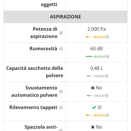
oggetti
ASPIRAZIONE
Potenza di
2.000 Pa
i
aspirazione
BASICO
i
Rumorosità
60 dB
i
BUONO
i
Capacità sacchetto della
0,48 L
polvere
MEDIO
i
Svuotamento
No
i
automatico polvere
MEDIO
i
Rilevamento tappeti
Sì
i
BASICO
i
Spazzola anti-
No
i