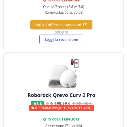
IN COSA È PEGGIORE
Qualità/Prezzo (2.8 vs 3.8)
Rumorosità: 60 vs 70 dB
Vai all'offerta su Amazon!
oppure
Leggi la recensione
Roborock Qrevo Curv 2 Pro
699,99 €
1.299,00 €
8,8
/10
RISPARMI 599,01 € (SCONTO -46%)
IN COSA È MIGLIORE
Aspirazione (7.1 vs 4.6)