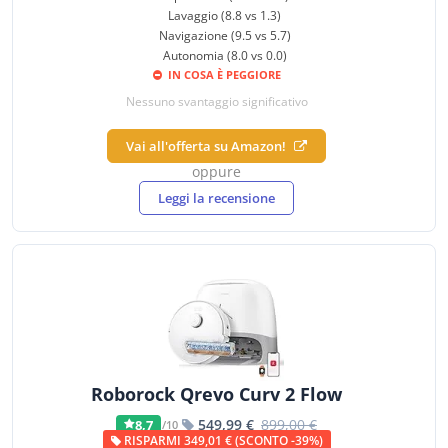
Lavaggio (8.8 vs 1.3)
Navigazione (9.5 vs 5.7)
Autonomia (8.0 vs 0.0)
IN COSA È PEGGIORE
Nessuno svantaggio significativo
Vai all'offerta su Amazon!
oppure
Leggi la recensione
Roborock Qrevo Curv 2 Flow
549,99 €
899,00 €
8,7
/10
RISPARMI 349,01 € (SCONTO -39%)