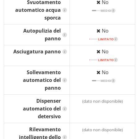
Svuotamento
No
automatico acqua
i
MEDIO
i
sporca
Autopulizia del
No
i
panno
LIMITATO
i
Asciugatura panno
No
i
LIMITATO
i
Sollevamento
No
automatico del
i
MEDIO
i
panno
Dispenser
(dato non disponibile)
automatico del
i
detersivo
Rilevamento
(dato non disponibile)
intelligente dello
i