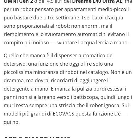
OMNI Gen 2
o dei 4,5 litri del
Dreame L40 Ultra AE
, ma
per un robot pensato per appartamenti medio-piccoli
può bastare due o tre settimane. I serbatoi d'acqua
sono proporzionati al robot: non enormi, ma il
riempimento e lo svuotamento automatici ti evitano il
compito più noioso — svuotare l'acqua lercia a mano.
Quello che manca è il dispenser automatico del
detersivo, una funzione che oggi offre solo una
piccolissima minoranza di robot nel catalogo. Non è un
dramma, ma dovrai ricordarti di aggiungere il
detergente a mano. E manca la pulizia bordi estesa: i
panni non si allargano verso i battiscopa, quindi lungo i
muri resta sempre una striscia che il robot ignora. Sui
modelli più grandi di ECOVACS questa funzione c'è —
qui no.