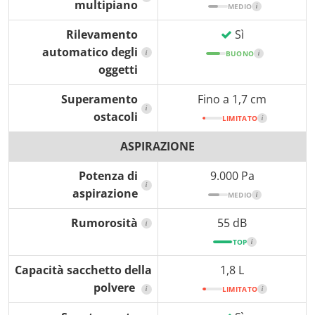
multipiano
MEDIO
i
Rilevamento
Sì
automatico degli
i
BUONO
i
oggetti
Superamento
Fino a 1,7 cm
i
ostacoli
LIMITATO
i
ASPIRAZIONE
Potenza di
9.000 Pa
i
aspirazione
MEDIO
i
Rumorosità
55 dB
i
TOP
i
Capacità sacchetto della
1,8 L
polvere
i
LIMITATO
i