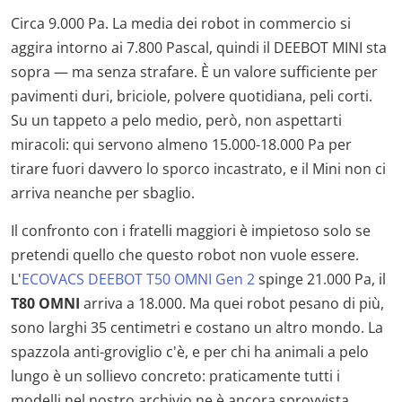
Circa 9.000 Pa. La media dei robot in commercio si
aggira intorno ai 7.800 Pascal, quindi il DEEBOT MINI sta
sopra — ma senza strafare. È un valore sufficiente per
pavimenti duri, briciole, polvere quotidiana, peli corti.
Su un tappeto a pelo medio, però, non aspettarti
miracoli: qui servono almeno 15.000-18.000 Pa per
tirare fuori davvero lo sporco incastrato, e il Mini non ci
arriva neanche per sbaglio.
Il confronto con i fratelli maggiori è impietoso solo se
pretendi quello che questo robot non vuole essere.
L'
ECOVACS DEEBOT T50 OMNI Gen 2
spinge 21.000 Pa, il
T80 OMNI
arriva a 18.000. Ma quei robot pesano di più,
sono larghi 35 centimetri e costano un altro mondo. La
spazzola anti-groviglio c'è, e per chi ha animali a pelo
lungo è un sollievo concreto: praticamente tutti i
modelli nel nostro archivio ne è ancora sprovvista.