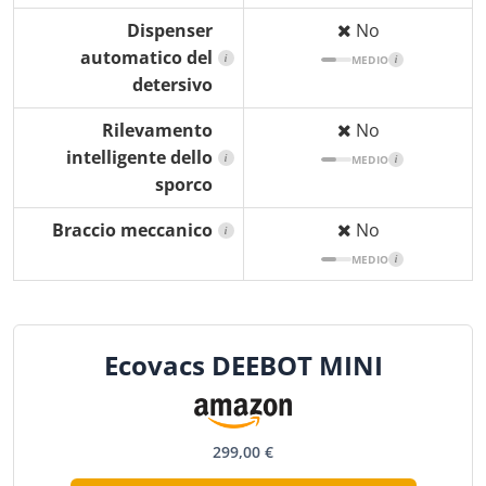
Dispenser
No
automatico del
i
MEDIO
i
detersivo
Rilevamento
No
intelligente dello
i
MEDIO
i
sporco
Braccio meccanico
No
i
MEDIO
i
Ecovacs DEEBOT MINI
299,00 €