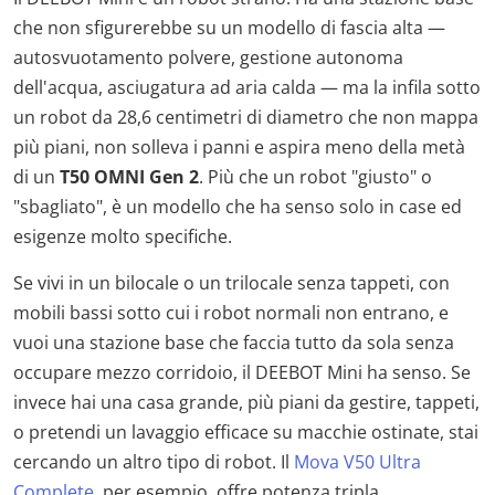
che non sfigurerebbe su un modello di fascia alta —
autosvuotamento polvere, gestione autonoma
dell'acqua, asciugatura ad aria calda — ma la infila sotto
un robot da 28,6 centimetri di diametro che non mappa
più piani, non solleva i panni e aspira meno della metà
di un
T50 OMNI Gen 2
. Più che un robot "giusto" o
"sbagliato", è un modello che ha senso solo in case ed
esigenze molto specifiche.
Se vivi in un bilocale o un trilocale senza tappeti, con
mobili bassi sotto cui i robot normali non entrano, e
vuoi una stazione base che faccia tutto da sola senza
occupare mezzo corridoio, il DEEBOT Mini ha senso. Se
invece hai una casa grande, più piani da gestire, tappeti,
o pretendi un lavaggio efficace su macchie ostinate, stai
cercando un altro tipo di robot. Il
Mova V50 Ultra
Complete
, per esempio, offre potenza tripla,