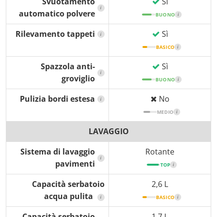
Svuotamento
Sì
i
automatico polvere
BUONO
i
Rilevamento tappeti
Sì
i
BASICO
i
Spazzola anti-
Sì
i
groviglio
BUONO
i
Pulizia bordi estesa
No
i
MEDIO
i
LAVAGGIO
Sistema di lavaggio
Rotante
i
pavimenti
TOP
i
Capacità serbatoio
2,6 L
acqua pulita
i
BASICO
i
Capacità serbatoio
1,7 L