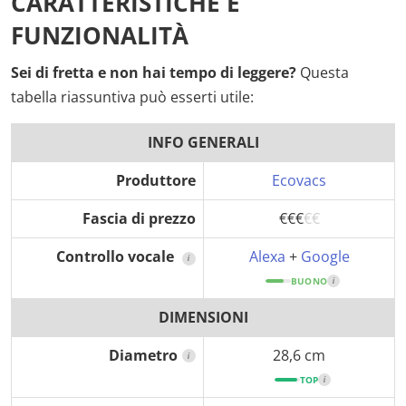
CARATTERISTICHE E
FUNZIONALITÀ
Sei di fretta e non hai tempo di leggere?
Questa
tabella riassuntiva può esserti utile:
INFO GENERALI
Produttore
Ecovacs
Fascia di prezzo
€€€
€€
Controllo vocale
Alexa
+
Google
i
BUONO
i
DIMENSIONI
Diametro
28,6 cm
i
TOP
i