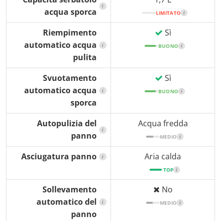
i
acqua sporca
LIMITATO
i
Riempimento
Sì
automatico acqua
i
BUONO
i
pulita
Svuotamento
Sì
automatico acqua
i
BUONO
i
sporca
Autopulizia del
Acqua fredda
i
panno
MEDIO
i
Asciugatura panno
Aria calda
i
TOP
i
Sollevamento
No
automatico del
i
MEDIO
i
panno