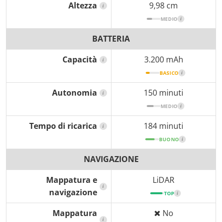
Altezza
9,98 cm
i
MEDIO
i
BATTERIA
Capacità
3.200 mAh
i
BASICO
i
Autonomia
150 minuti
i
MEDIO
i
Tempo di ricarica
184 minuti
i
BUONO
i
NAVIGAZIONE
Mappatura e
LiDAR
i
navigazione
TOP
i
Mappatura
No
i