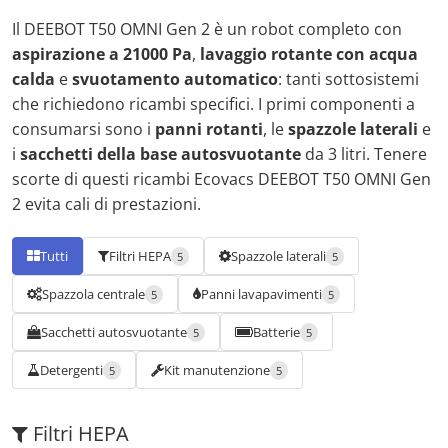
Il DEEBOT T50 OMNI Gen 2 è un robot completo con
aspirazione a 21000 Pa
,
lavaggio rotante con acqua
calda
e
svuotamento automatico
: tanti sottosistemi
che richiedono ricambi specifici. I primi componenti a
consumarsi sono i
panni rotanti
, le
spazzole laterali
e
i
sacchetti della base autosvuotante
da 3 litri. Tenere
scorte di questi ricambi Ecovacs DEEBOT T50 OMNI Gen
2 evita cali di prestazioni.
Tutti
Filtri HEPA
Spazzole laterali
5
5
Spazzola centrale
Panni lavapavimenti
5
5
Sacchetti autosvuotante
Batterie
5
5
Detergenti
Kit manutenzione
5
5
Filtri HEPA