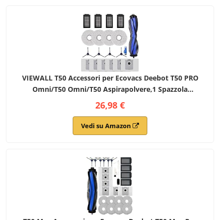
VIEWALL T50 Accessori per Ecovacs Deebot T50 PRO
Omni/T50 Omni/T50 Aspirapolvere,1 Spazzola
Principale,4 Spazzole Laterali,4 Filtri HEPA,6 Sacchetti
26,98 €
per Polvere,1 Strumento per la Pulizia
Vedi su Amazon