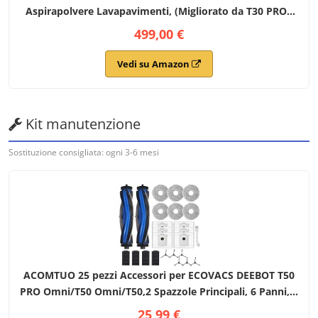
Aspirapolvere Lavapavimenti, (Migliorato da T30 PRO),
21000 Pa, Spazzola Laterale Estensibile e Lavapavimenti,
499,00 €
Aggiunta Automatica Soluzione Detergente, Nero
Vedi su Amazon
Kit manutenzione
Sostituzione consigliata: ogni 3-6 mesi
ACOMTUO 25 pezzi Accessori per ECOVACS DEEBOT T50
PRO Omni/T50 Omni/T50,2 Spazzole Principali, 6 Panni, 6
Sacchetti Raccoglipolvere, 6 Spazzole Laterali, 4 Filtri, 1
25,99 €