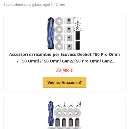
Sostituzione consigliata: ogni 6-12 mesi
Accessori di ricambio per Ecovacs Deebot T50 Pro Omni
/ T50 Omni /T50 Omni Gen2/T50 Pro Omni Gen2
aspirapolvere robot,1 Spazzola a Rullo + 4 Panni + 4
22,98 €
sacchetti + 4 spazzole laterali + 2 filtri
Vedi su Amazon