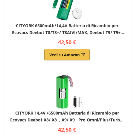
CITYORK 6500mAh/14,4V Batteria di Ricambio per
Ecovacs Deebot T8/T8+/ T8AIVI/MAX, Deebot T9/ T9+/
T9AIVI, Deebot T10/ T10+, per Ecovacs Deebot T20/ T30/
42,50 €
X1 Omni/Turbo/Plus Batteria
Vedi su Amazon
CITYORK 14,4V /6500mAh Batteria di Ricambio per
Ecovacs Deebot X8/ X8+, X9/ X9+ Pro Omni/Plus/Turbo,
per Ecovacs Deebot T30/T30S, T50/T50+, T80/T80S
42,50 €
Omni/Plus/Pro Batteria