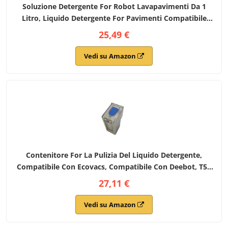
Soluzione Detergente For Robot Lavapavimenti Da 1
Litro, Liquido Detergente For Pavimenti Compatibile
Con Ecovacs Deebot T30 T30S T50 X5 X8 X9 PRO OMNI,
25,49 €
(33,8 Fl Oz)
Vedi su Amazon
Contenitore For La Pulizia Del Liquido Detergente,
Compatibile Con Ecovacs, Compatibile Con Deebot, T50
Pro/T50 Omni/T50 Pro Omni/X8 Pro/X8 Omni/X8 Pro
27,11 €
Omni/X8 Pro Plus AI
Vedi su Amazon