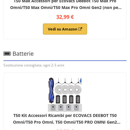
T50 Max Accessori per Ecovacs Deebot T50 Max Pro
Omni/T50 Max Omni/T50 Max Pro Omni Gen2 (non per
Ecovacs T50 Pro),ricambio: 8 panni per la pulizia, 6
32,99 €
sacchetti polvere,6 spazzole laterali-Yivy 27
Vedi su Amazon
Batterie
Sostituzione consigliata: ogni 2-3 anni
T50 Kit Accessori Ricambi per ECOVACS DEEBOT T50
Omni/T50 Pro Omni, T50 Omni/T50 PRO OMNI Gen2
Robot Aspirapolvere, 1 Spazzola Principale, 4 Filtri, 4