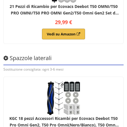
21 Pezzi di Ricambio per Ecovacs Deebot T50 OMNI/T50
PRO OMNI/T50 PRO OMNI Gen2/T50 Omni Gen2 Set di
Accessori, 1 Spazzola Principale, 4 Spazzole Laterali, 6
29,99 €
Tappetini, 4 Filtri HEPA
Vedi su Amazon
Spazzole laterali
Sostituzione consigliata: ogni 3-6 mesi
KGC 18 pezzi Accessori Ricambi per Ecovacs Deebot T50
Pro Omni Gen2, T50 Pro Omni(Nero/Bianco), T50 Omni,