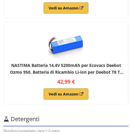
Vedi su Amazon
NASTIMA Batteria 14,4V 5200mAh per Ecovacs Deebot
Ozmo 950, Batteria di Ricambio Li-ion per Deebot T8 T9
T10 T8+ T9+ T10+, Deebot X1 Omni, Deebot T20 Omni
42,99 €
Series Aspirapolvere
Vedi su Amazon
Detergenti
Riordino consigliato: ogni 1-2 mesi