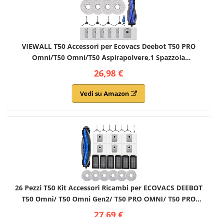
VIEWALL T50 Accessori per Ecovacs Deebot T50 PRO
Omni/T50 Omni/T50 Aspirapolvere,1 Spazzola
Principale,4 Spazzole Laterali,4 Filtri HEPA,6 Sacchetti
26,98 €
per Polvere,1 Strumento per la Pulizia
Vedi su Amazon
26 Pezzi T50 Kit Accessori Ricambi per ECOVACS DEEBOT
T50 Omni/ T50 Omni Gen2/ T50 PRO OMNI/ T50 PRO
OMNI Gen2 Robot Aspirapolvere, 1 Spazzola Principale,
27,69 €