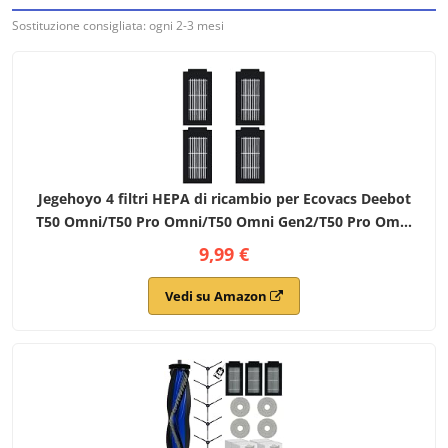
Sostituzione consigliata: ogni 2-3 mesi
Jegehoyo 4 filtri HEPA di ricambio per Ecovacs Deebot
T50 Omni/T50 Pro Omni/T50 Omni Gen2/T50 Pro Omni
Gen2/T30C Omni/T30C Omni Gen2 Accessori per
9,99 €
aspirapolvere robot
Vedi su Amazon