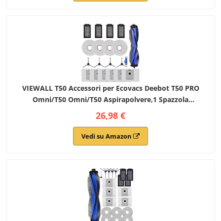
VIEWALL T50 Accessori per Ecovacs Deebot T50 PRO
Omni/T50 Omni/T50 Aspirapolvere,1 Spazzola
Principale,4 Spazzole Laterali,4 Filtri HEPA,6 Sacchetti
26,98 €
per Polvere,1 Strumento per la Pulizia
Vedi su Amazon