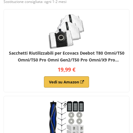
Sostituzione consigliata: ogni 1-2 mesi
Sacchetti Riutilizzabili per Ecovacs Deebot T80 Omni/T50
Omni/T50 Pro Omni Gen2/T50 Pro Omni/X9 Pro
Omni/X8 Pro Omni/T80S Omni/T30C Aspirapolvere,
19,99 €
Ricambio Sacchetto polvere con Cerniera (3 Pezzi)
Vedi su Amazon