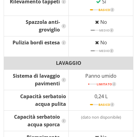
Rilevamento tappeti
Sì
i
BASICO
i
Spazzola anti-
No
i
groviglio
MEDIO
i
Pulizia bordi estesa
No
i
MEDIO
i
LAVAGGIO
Sistema di lavaggio
Panno umido
i
pavimenti
LIMITATO
i
Capacità serbatoio
0,24 L
acqua pulita
BASICO
i
Capacità serbatoio
(dato non disponibile)
i
acqua sporca