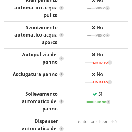
Riempimento
No
automatico acqua
i
MEDIO
i
pulita
Svuotamento
No
automatico acqua
i
MEDIO
i
sporca
Autopulizia del
No
i
panno
LIMITATO
i
Asciugatura panno
No
i
LIMITATO
i
Sollevamento
Sì
automatico del
i
BUONO
i
panno
Dispenser
(dato non disponibile)
automatico del
i