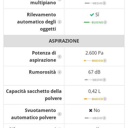
multipiano
MEDIO
i
Rilevamento
Sì
automatico degli
i
BUONO
i
oggetti
ASPIRAZIONE
Potenza di
2.600 Pa
i
aspirazione
BASICO
i
Rumorosità
67 dB
i
MEDIO
i
Capacità sacchetto della
0,42 L
polvere
BASICO
i
Svuotamento
No
i
automatico polvere
MEDIO
i