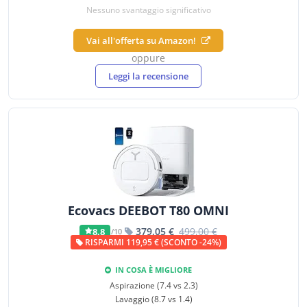
Nessuno svantaggio significativo
Vai all'offerta su Amazon!
oppure
Leggi la recensione
Ecovacs DEEBOT T80 OMNI
379,05 €
499,00 €
8,8
/10
RISPARMI 119,95 € (SCONTO -24%)
IN COSA È MIGLIORE
Aspirazione (7.4 vs 2.3)
Lavaggio (8.7 vs 1.4)