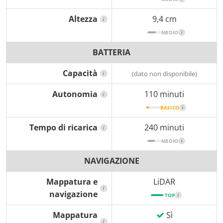
Altezza
9,4 cm
i
MEDIO
i
BATTERIA
Capacità
(dato non disponibile)
i
Autonomia
110 minuti
i
BASICO
i
Tempo di ricarica
240 minuti
i
MEDIO
i
NAVIGAZIONE
Mappatura e
LiDAR
i
navigazione
TOP
i
Mappatura
Sì
i