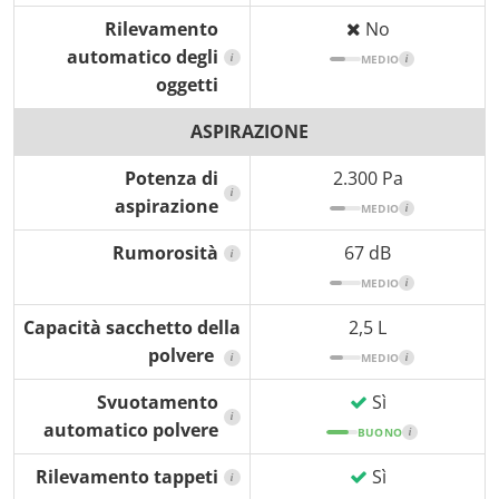
Rilevamento
No
automatico degli
i
MEDIO
i
oggetti
ASPIRAZIONE
Potenza di
2.300 Pa
i
aspirazione
MEDIO
i
Rumorosità
67 dB
i
MEDIO
i
Capacità sacchetto della
2,5 L
polvere
i
MEDIO
i
Svuotamento
Sì
i
automatico polvere
BUONO
i
Rilevamento tappeti
Sì
i