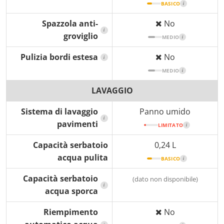
BASICO
i
Spazzola anti-
No
i
groviglio
MEDIO
i
Pulizia bordi estesa
No
i
MEDIO
i
LAVAGGIO
Sistema di lavaggio
Panno umido
i
pavimenti
LIMITATO
i
Capacità serbatoio
0,24 L
acqua pulita
BASICO
i
Capacità serbatoio
(dato non disponibile)
i
acqua sporca
Riempimento
No