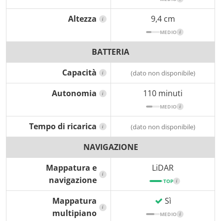
Altezza
9,4 cm
i
MEDIO
i
BATTERIA
Capacità
(dato non disponibile)
i
Autonomia
110 minuti
i
MEDIO
i
Tempo di ricarica
(dato non disponibile)
i
NAVIGAZIONE
Mappatura e
LiDAR
i
navigazione
TOP
i
Mappatura
Sì
i
multipiano
MEDIO
i