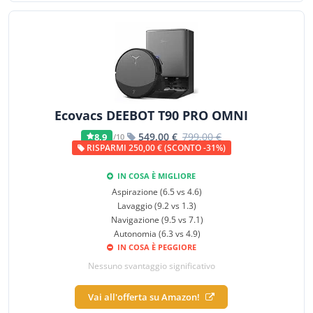
Ecovacs DEEBOT T90 PRO OMNI
549,00 €
799,00 €
8,9
/10
RISPARMI 250,00 € (SCONTO -31%)
IN COSA È MIGLIORE
Aspirazione (6.5 vs 4.6)
Lavaggio (9.2 vs 1.3)
Navigazione (9.5 vs 7.1)
Autonomia (6.3 vs 4.9)
IN COSA È PEGGIORE
Nessuno svantaggio significativo
Vai all'offerta su Amazon!