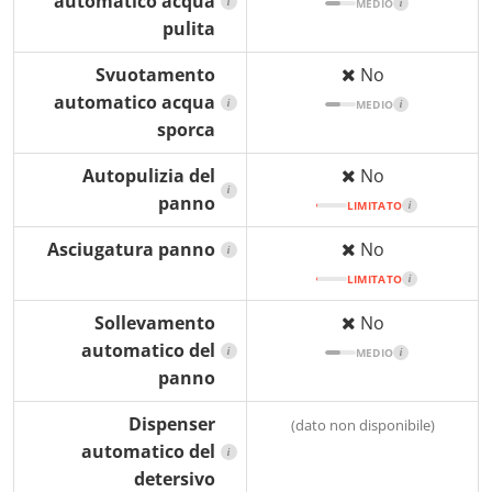
automatico acqua
i
MEDIO
i
pulita
Svuotamento
No
automatico acqua
i
MEDIO
i
sporca
Autopulizia del
No
i
panno
LIMITATO
i
Asciugatura panno
No
i
LIMITATO
i
Sollevamento
No
automatico del
i
MEDIO
i
panno
Dispenser
(dato non disponibile)
automatico del
i
detersivo