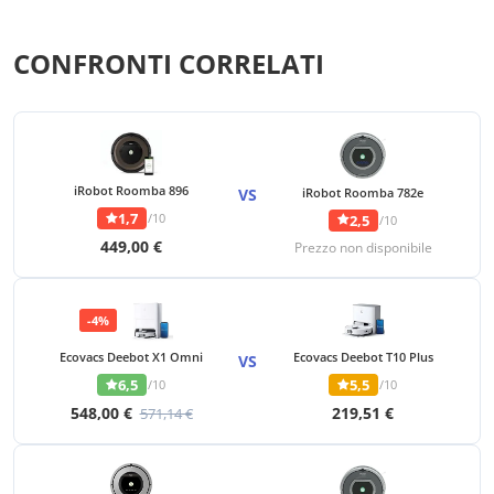
CONFRONTI CORRELATI
iRobot Roomba 896
VS
iRobot Roomba 782e
1,7
/10
2,5
/10
449,00 €
Prezzo non disponibile
-4%
Ecovacs Deebot X1 Omni
Ecovacs Deebot T10 Plus
VS
6,5
5,5
/10
/10
548,00 €
219,51 €
571,14 €