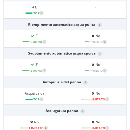
4 L
-
TOP
i
Riempimento automatico acqua pulita
i
Sì
No
BUONO
i
MEDIO
i
Svuotamento automatico acqua sporca
i
Sì
No
BUONO
i
MEDIO
i
Autopulizia del panno
i
Acqua calda
No
TOP
i
LIMITATO
i
Asciugatura panno
i
No
No
LIMITATO
i
LIMITATO
i