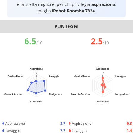
è la scelta migliore; per chi privilegia
aspirazione
,
meglio
iRobot Roomba 782e
.
PUNTEGGI
6.5
2.5
/10
/10
Aspirazione
3.7
Aspirazione
6.3
Lavaggio
7.7
Lavaggio
1.4