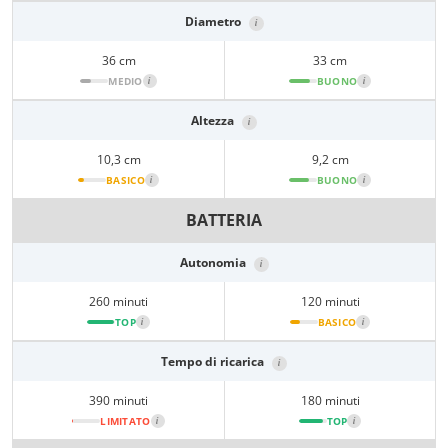
Diametro
i
36 cm
33 cm
MEDIO
i
BUONO
i
Altezza
i
10,3 cm
9,2 cm
BASICO
i
BUONO
i
BATTERIA
Autonomia
i
260 minuti
120 minuti
TOP
i
BASICO
i
Tempo di ricarica
i
390 minuti
180 minuti
LIMITATO
i
TOP
i