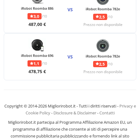
iRobot Roomba 886
VS
iRobot Roomba 782e
3,0
/10
2,5
/10
487,00 €
Prezzo non disponibile
iRobot Roomba 696
VS
iRobot Roomba 782e
1,1
/10
2,5
/10
478,75 €
Prezzo non disponibile
Copyright © 2014-2026 Migliorirobot.it - Tutti i diritti riservati -
Privacy e
Cookie Policy
-
Disclosure & Disclaimer
-
Contatti
Migliorirobot.it partecipa al Programma Affiliazione Amazon EU, un
programma di affiliazione che consente ai siti di percepire una
commissione pubblicitaria pubblicizzando e fornendo link al sito