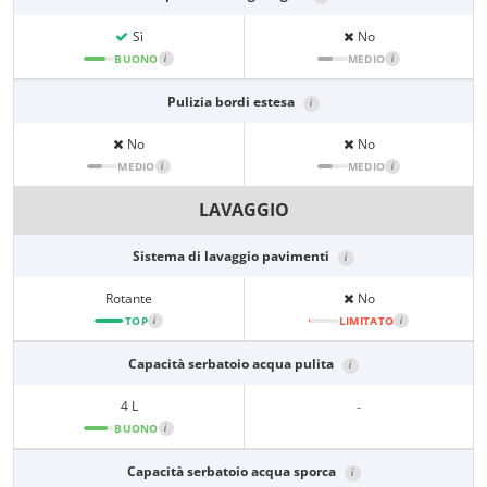
Sì
No
BUONO
i
MEDIO
i
Pulizia bordi estesa
i
No
No
MEDIO
i
MEDIO
i
LAVAGGIO
Sistema di lavaggio pavimenti
i
Rotante
No
TOP
i
LIMITATO
i
Capacità serbatoio acqua pulita
i
4 L
-
BUONO
i
Capacità serbatoio acqua sporca
i