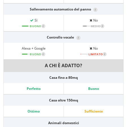
Sollevamento automatico del panno
i
Sì
No
BUONO
i
MEDIO
i
Controllo vocale
i
Alexa + Google
No
BUONO
i
LIMITATO
i
A CHI È ADATTO?
Casa fino a 80mq
Perfetto
Buono
Casa oltre 150mq
Ottimo
Sufficiente
Animali domestici