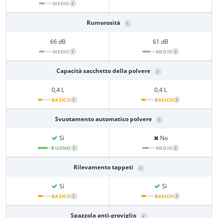
MEDIO
i
Rumorosità
i
66 dB
61 dB
MEDIO
i
MEDIO
i
Capacità sacchetto della polvere
i
0,4 L
0,4 L
BASICO
i
BASICO
i
Svuotamento automatico polvere
i
Sì
No
BUONO
i
MEDIO
i
Rilevamento tappeti
i
Sì
Sì
BASICO
i
BASICO
i
Spazzola anti-groviglio
i