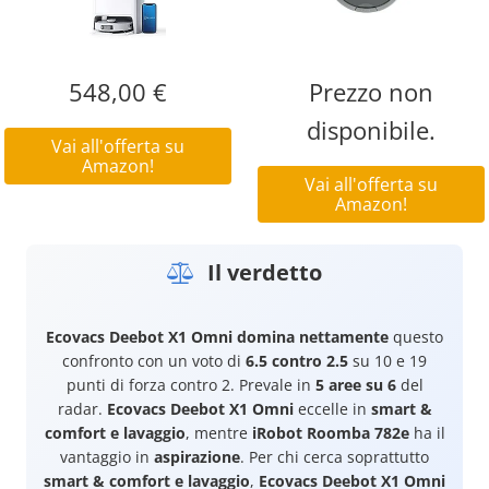
548,00 €
Prezzo non
disponibile.
Vai all'offerta su
Amazon!
Vai all'offerta su
Amazon!
Il verdetto
Ecovacs Deebot X1 Omni
domina nettamente
questo
confronto con un voto di
6.5 contro 2.5
su 10 e 19
punti di forza contro 2. Prevale in
5 aree su 6
del
radar.
Ecovacs Deebot X1 Omni
eccelle in
smart &
comfort e lavaggio
, mentre
iRobot Roomba 782e
ha il
vantaggio in
aspirazione
. Per chi cerca soprattutto
smart & comfort e lavaggio
,
Ecovacs Deebot X1 Omni