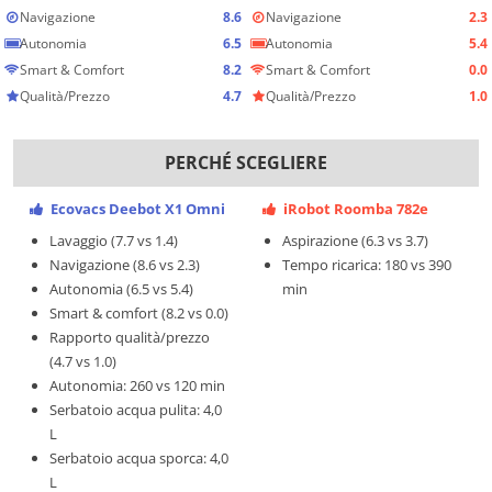
Navigazione
8.6
Navigazione
2.3
Autonomia
6.5
Autonomia
5.4
Smart & Comfort
8.2
Smart & Comfort
0.0
Qualità/Prezzo
4.7
Qualità/Prezzo
1.0
PERCHÉ SCEGLIERE
Ecovacs Deebot X1 Omni
iRobot Roomba 782e
Lavaggio (7.7 vs 1.4)
Aspirazione (6.3 vs 3.7)
Navigazione (8.6 vs 2.3)
Tempo ricarica: 180 vs 390
Autonomia (6.5 vs 5.4)
min
Smart & comfort (8.2 vs 0.0)
Rapporto qualità/prezzo
(4.7 vs 1.0)
Autonomia: 260 vs 120 min
Serbatoio acqua pulita: 4,0
L
Serbatoio acqua sporca: 4,0
L