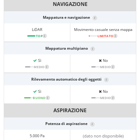
NAVIGAZIONE
Mappatura e navigazione
i
LiDAR
Movimento casuale senza mappa
TOP
i
LIMITATO
i
Mappatura multipiano
i
Sì
No
MEDIO
i
MEDIO
i
Rilevamento automatico degli oggetti
i
Sì
No
BUONO
i
MEDIO
i
ASPIRAZIONE
Potenza di aspirazione
i
5.000 Pa
(dato non disponibile)