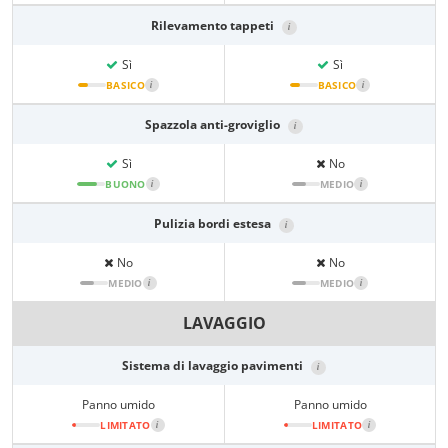
Rilevamento tappeti
i
Sì
Sì
BASICO
i
BASICO
i
Spazzola anti-groviglio
i
Sì
No
BUONO
i
MEDIO
i
Pulizia bordi estesa
i
No
No
MEDIO
i
MEDIO
i
LAVAGGIO
Sistema di lavaggio pavimenti
i
Panno umido
Panno umido
LIMITATO
i
LIMITATO
i