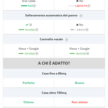
Aria calda
No
TOP
i
LIMITATO
i
Sollevamento automatico del panno
i
Sì
No
BUONO
i
MEDIO
i
Controllo vocale
i
Alexa + Google
Alexa + Google
BUONO
i
BUONO
i
A CHI È ADATTO?
Casa fino a 80mq
Perfetto
Buono
Casa oltre 150mq
Ottimo
Non adatto