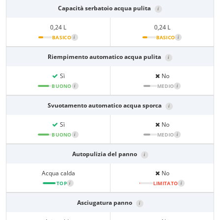
Capacità serbatoio acqua pulita
i
0,24 L
0,24 L
BASICO
i
BASICO
i
Riempimento automatico acqua pulita
i
Sì
No
BUONO
i
MEDIO
i
Svuotamento automatico acqua sporca
i
Sì
No
BUONO
i
MEDIO
i
Autopulizia del panno
i
Acqua calda
No
TOP
i
LIMITATO
i
Asciugatura panno
i