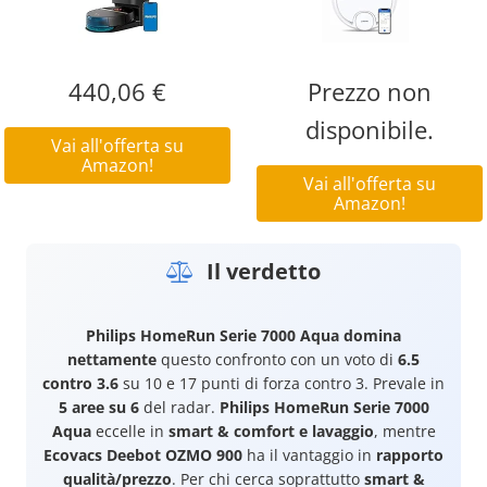
440,06 €
Prezzo non
disponibile.
Vai all'offerta su
Amazon!
Vai all'offerta su
Amazon!
Il verdetto
Philips HomeRun Serie 7000 Aqua
domina
nettamente
questo confronto con un voto di
6.5
contro 3.6
su 10 e 17 punti di forza contro 3. Prevale in
5 aree su 6
del radar.
Philips HomeRun Serie 7000
Aqua
eccelle in
smart & comfort e lavaggio
, mentre
Ecovacs Deebot OZMO 900
ha il vantaggio in
rapporto
qualità/prezzo
. Per chi cerca soprattutto
smart &