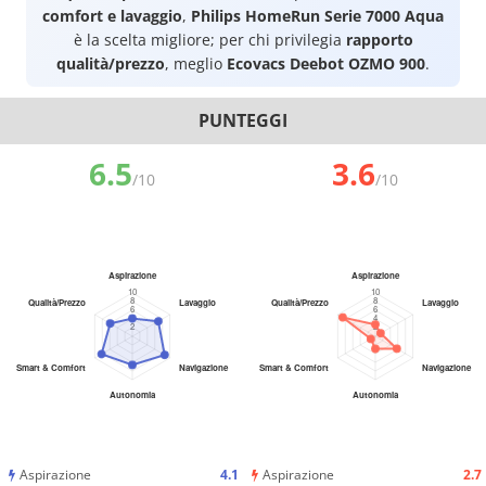
comfort e lavaggio
,
Philips HomeRun Serie 7000 Aqua
è la scelta migliore; per chi privilegia
rapporto
qualità/prezzo
, meglio
Ecovacs Deebot OZMO 900
.
PUNTEGGI
6.5
3.6
/10
/10
Aspirazione
4.1
Aspirazione
2.7