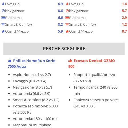
Lavaggio
6.9
Lavaggio
1.4
Navigazione
8.6
Navigazione
5.7
Autonomia
6.6
Autonomia
2.9
Smart & Comfort
8.2
Smart & Comfort
1.2
Qualità/Prezzo
5.9
Qualità/Prezzo
8.7
PERCHÉ SCEGLIERE
Philips HomeRun Serie
Ecovacs Deebot OZMO
7000 Aqua
900
Aspirazione (4.1 vs 2.7)
Rapporto qualità/prezzo
Lavaggio (6.9 vs 1.4)
(8.7 vs 5.9)
Navigazione (8.6 vs 5.7)
Tempo ricarica: 240 vs 300
Autonomia (6.6 vs 2.9)
min
Smart & comfort (8.2 vs 1.2)
Capienza cassetto polvere:
Potenza aspirazione: 5.000
0,45 vs 0,30 L
vs 2.500 Pa
Autonomia: 180 vs 100 min
Mappatura multipiano