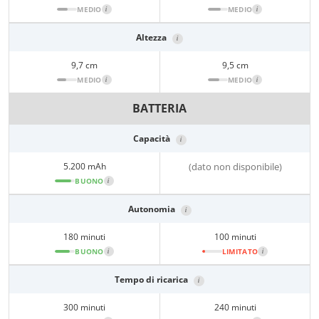
MEDIO
i
MEDIO
i
Altezza
i
9,7 cm
9,5 cm
MEDIO
i
MEDIO
i
BATTERIA
Capacità
i
5.200 mAh
(dato non disponibile)
BUONO
i
Autonomia
i
180 minuti
100 minuti
BUONO
i
LIMITATO
i
Tempo di ricarica
i
300 minuti
240 minuti