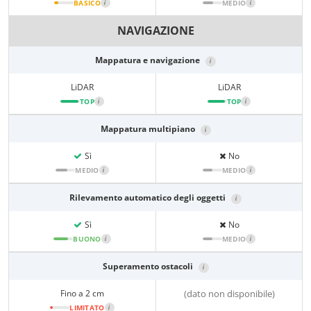
BASICO
i
MEDIO
i
NAVIGAZIONE
Mappatura e navigazione
i
LiDAR
LiDAR
TOP
i
TOP
i
Mappatura multipiano
i
Sì
No
MEDIO
i
MEDIO
i
Rilevamento automatico degli oggetti
i
Sì
No
BUONO
i
MEDIO
i
Superamento ostacoli
i
Fino a 2 cm
(dato non disponibile)
LIMITATO
i