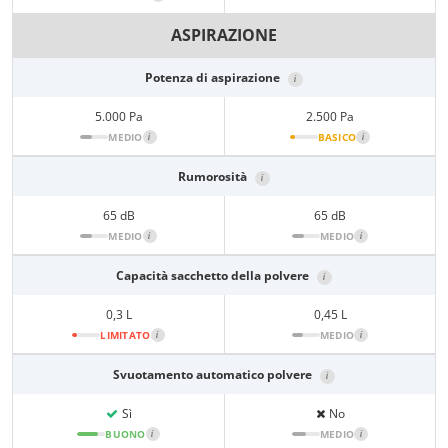
ASPIRAZIONE
Potenza di aspirazione
i
5.000 Pa
2.500 Pa
MEDIO
i
BASICO
i
Rumorosità
i
65 dB
65 dB
MEDIO
i
MEDIO
i
Capacità sacchetto della polvere
i
0,3 L
0,45 L
LIMITATO
i
MEDIO
i
Svuotamento automatico polvere
i
Sì
No
BUONO
i
MEDIO
i