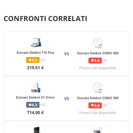
CONFRONTI CORRELATI
Ecovacs Deebot T10 Plus
VS
Ecovacs Deebot OZMO 900
5,5
/10
3,6
/10
219,51 €
Prezzo non disponibile
Ecovacs Deebot X1 Omni
VS
Ecovacs Deebot OZMO 900
6,5
/10
3,6
/10
714,00 €
Prezzo non disponibile