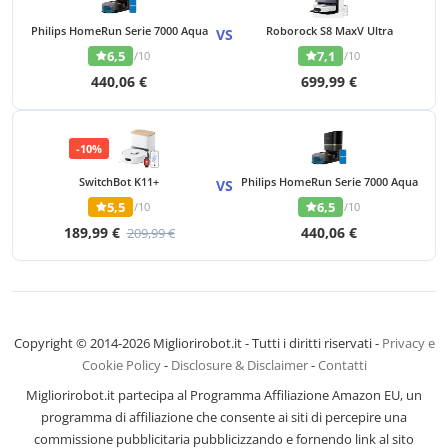
Philips HomeRun Serie 7000 Aqua
Roborock S8 MaxV Ultra
VS
6,5
7,1
/10
/10
440,06 €
699,99 €
-10%
SwitchBot K11+
Philips HomeRun Serie 7000 Aqua
VS
5,5
6,5
/10
/10
189,99 €
440,06 €
209,99 €
Copyright © 2014-2026 Migliorirobot.it - Tutti i diritti riservati -
Privacy e
Cookie Policy
-
Disclosure & Disclaimer
-
Contatti
Migliorirobot.it partecipa al Programma Affiliazione Amazon EU, un
programma di affiliazione che consente ai siti di percepire una
commissione pubblicitaria pubblicizzando e fornendo link al sito