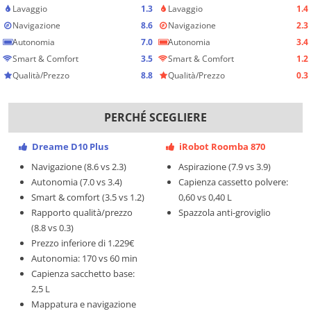
Lavaggio
1.3
Lavaggio
1.4
Navigazione
8.6
Navigazione
2.3
Autonomia
7.0
Autonomia
3.4
Smart & Comfort
3.5
Smart & Comfort
1.2
Qualità/Prezzo
8.8
Qualità/Prezzo
0.3
PERCHÉ SCEGLIERE
Dreame D10 Plus
iRobot Roomba 870
Navigazione (8.6 vs 2.3)
Aspirazione (7.9 vs 3.9)
Autonomia (7.0 vs 3.4)
Capienza cassetto polvere:
Smart & comfort (3.5 vs 1.2)
0,60 vs 0,40 L
Rapporto qualità/prezzo
Spazzola anti-groviglio
(8.8 vs 0.3)
Prezzo inferiore di 1.229€
Autonomia: 170 vs 60 min
Capienza sacchetto base:
2,5 L
Mappatura e navigazione