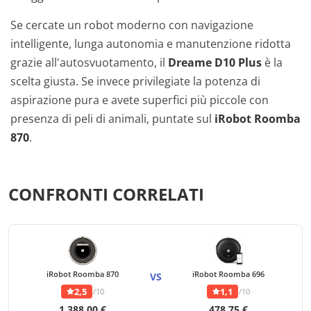
Se cercate un robot moderno con navigazione
intelligente, lunga autonomia e manutenzione ridotta
grazie all'autosvuotamento, il
Dreame D10 Plus
è la
scelta giusta. Se invece privilegiate la potenza di
aspirazione pura e avete superfici più piccole con
presenza di peli di animali, puntate sul
iRobot Roomba
870
.
CONFRONTI CORRELATI
iRobot Roomba 870
iRobot Roomba 696
VS
2,5
1,1
/10
/10
1.388,00 €
478,75 €