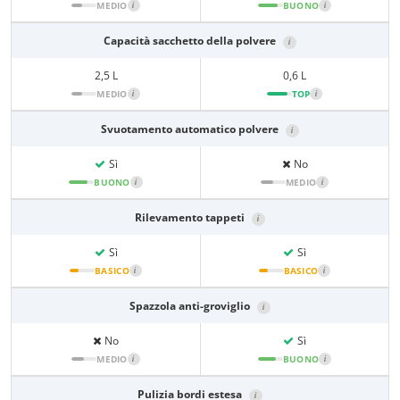
MEDIO
i
BUONO
i
Capacità sacchetto della polvere
i
2,5 L
0,6 L
MEDIO
i
TOP
i
Svuotamento automatico polvere
i
Sì
No
BUONO
i
MEDIO
i
Rilevamento tappeti
i
Sì
Sì
BASICO
i
BASICO
i
Spazzola anti-groviglio
i
No
Sì
MEDIO
i
BUONO
i
Pulizia bordi estesa
i