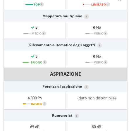
TOP
i
LIMITATO
i
Mappatura multipiano
i
Sì
No
MEDIO
i
MEDIO
i
Rilevamento automatico degli oggetti
i
Sì
No
BUONO
i
MEDIO
i
ASPIRAZIONE
Potenza di aspirazione
i
4.000 Pa
(dato non disponibile)
BASICO
i
Rumorosità
i
65 dB
60 dB