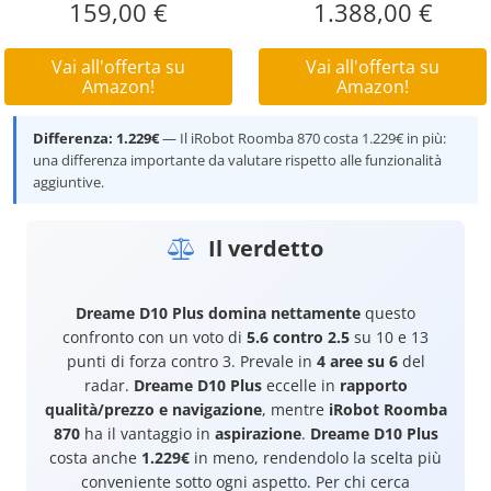
159,00 €
1.388,00 €
Vai all'offerta su
Vai all'offerta su
Amazon!
Amazon!
Differenza: 1.229€
— Il iRobot Roomba 870 costa 1.229€ in più:
una differenza importante da valutare rispetto alle funzionalità
aggiuntive.
Il verdetto
Dreame D10 Plus
domina nettamente
questo
confronto con un voto di
5.6 contro 2.5
su 10 e 13
punti di forza contro 3. Prevale in
4 aree su 6
del
radar.
Dreame D10 Plus
eccelle in
rapporto
qualità/prezzo e navigazione
, mentre
iRobot Roomba
870
ha il vantaggio in
aspirazione
.
Dreame D10 Plus
costa anche
1.229€
in meno, rendendolo la scelta più
conveniente sotto ogni aspetto. Per chi cerca