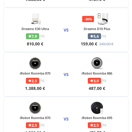
-36%
Dreame X30 Ultra
Dreame D10 Plus
VS
7,9
5,6
/10
/10
810,00 €
159,00 €
249,00 €
iRobot Roomba 870
iRobot Roomba 886
VS
2,5
3,0
/10
/10
1.388,00 €
487,00 €
iRobot Roomba 870
iRobot Roomba 695
VS
2,5
2,5
/10
/10