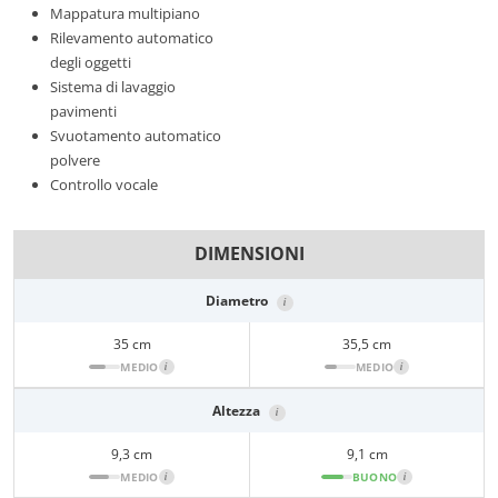
Mappatura multipiano
Rilevamento automatico
degli oggetti
Sistema di lavaggio
pavimenti
Svuotamento automatico
polvere
Controllo vocale
DIMENSIONI
Diametro
i
35 cm
35,5 cm
MEDIO
i
MEDIO
i
Altezza
i
9,3 cm
9,1 cm
MEDIO
i
BUONO
i