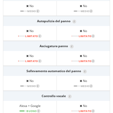
No
No
MEDIO
i
MEDIO
i
Autopulizia del panno
i
No
No
LIMITATO
i
LIMITATO
i
Asciugatura panno
i
No
No
LIMITATO
i
LIMITATO
i
Sollevamento automatico del panno
i
No
No
MEDIO
i
MEDIO
i
Controllo vocale
i
Alexa + Google
No
BUONO
i
LIMITATO
i