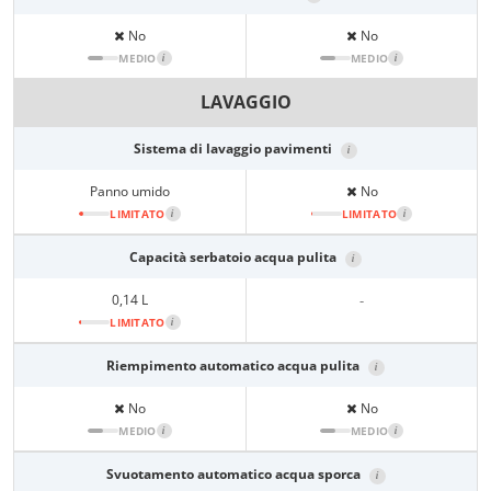
No
No
MEDIO
i
MEDIO
i
LAVAGGIO
Sistema di lavaggio pavimenti
i
Panno umido
No
LIMITATO
i
LIMITATO
i
Capacità serbatoio acqua pulita
i
0,14 L
-
LIMITATO
i
Riempimento automatico acqua pulita
i
No
No
MEDIO
i
MEDIO
i
Svuotamento automatico acqua sporca
i