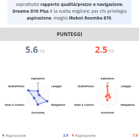
soprattutto
rapporto qualità/prezzo e navigazione
,
Dreame D10 Plus
è la scelta migliore; per chi privilegia
aspirazione
, meglio
iRobot Roomba 870
.
PUNTEGGI
5.6
2.5
/10
/10
Aspirazione
3.9
Aspirazione
7.9