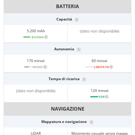
BATTERIA
Capacità
i
5.200 mAh
(dato non disponibile)
BUONO
i
Autonomia
i
170 minuti
60 minuti
MEDIO
i
LIMITATO
i
Tempo di ricarica
i
(dato non disponibile)
120 minuti
TOP
i
NAVIGAZIONE
Mappatura e navigazione
i
LiDAR
Movimento casuale senza mappa