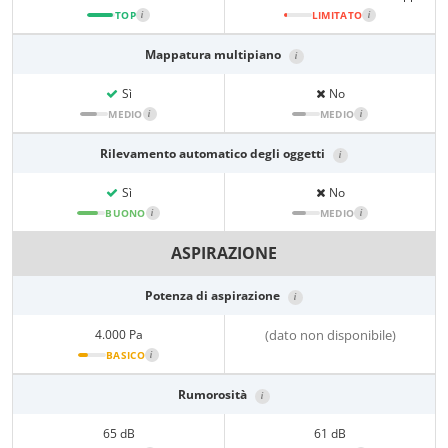
TOP
i
LIMITATO
i
Mappatura multipiano
i
Sì
No
MEDIO
i
MEDIO
i
Rilevamento automatico degli oggetti
i
Sì
No
BUONO
i
MEDIO
i
ASPIRAZIONE
Potenza di aspirazione
i
4.000 Pa
(dato non disponibile)
BASICO
i
Rumorosità
i
65 dB
61 dB