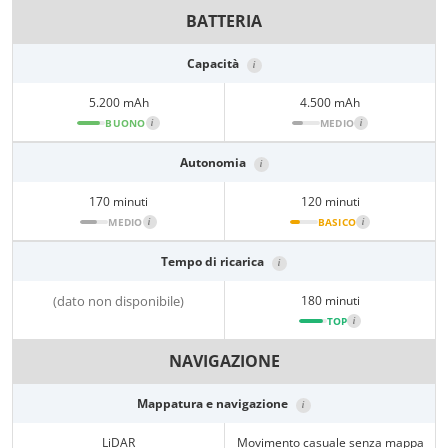
BATTERIA
Capacità
i
5.200 mAh
4.500 mAh
BUONO
i
MEDIO
i
Autonomia
i
170 minuti
120 minuti
MEDIO
i
BASICO
i
Tempo di ricarica
i
(dato non disponibile)
180 minuti
TOP
i
NAVIGAZIONE
Mappatura e navigazione
i
LiDAR
Movimento casuale senza mappa