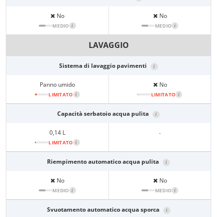
No
No
MEDIO
i
MEDIO
i
LAVAGGIO
Sistema di lavaggio pavimenti
i
Panno umido
No
LIMITATO
i
LIMITATO
i
Capacità serbatoio acqua pulita
i
0,14 L
-
LIMITATO
i
Riempimento automatico acqua pulita
i
No
No
MEDIO
i
MEDIO
i
Svuotamento automatico acqua sporca
i