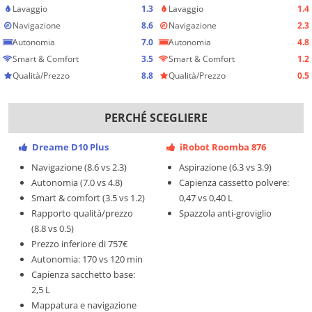
Lavaggio
1.3
Lavaggio
1.4
Navigazione
8.6
Navigazione
2.3
Autonomia
7.0
Autonomia
4.8
Smart & Comfort
3.5
Smart & Comfort
1.2
Qualità/Prezzo
8.8
Qualità/Prezzo
0.5
PERCHÉ SCEGLIERE
Dreame D10 Plus
iRobot Roomba 876
Navigazione (8.6 vs 2.3)
Aspirazione (6.3 vs 3.9)
Autonomia (7.0 vs 4.8)
Capienza cassetto polvere:
Smart & comfort (3.5 vs 1.2)
0,47 vs 0,40 L
Rapporto qualità/prezzo
Spazzola anti-groviglio
(8.8 vs 0.5)
Prezzo inferiore di 757€
Autonomia: 170 vs 120 min
Capienza sacchetto base:
2,5 L
Mappatura e navigazione