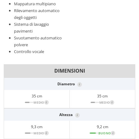
Mappatura multipiano
Rilevamento automatico
degli oggetti
Sistema di lavaggio
pavimenti
Svuotamento automatico
polvere
Controllo vocale
DIMENSIONI
Diametro
i
35 cm
35 cm
MEDIO
i
MEDIO
i
Altezza
i
9,3 cm
9,2 cm
MEDIO
i
BUONO
i