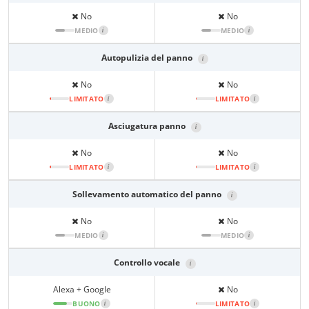
No
No
MEDIO
i
MEDIO
i
Autopulizia del panno
i
No
No
LIMITATO
i
LIMITATO
i
Asciugatura panno
i
No
No
LIMITATO
i
LIMITATO
i
Sollevamento automatico del panno
i
No
No
MEDIO
i
MEDIO
i
Controllo vocale
i
Alexa + Google
No
BUONO
i
LIMITATO
i