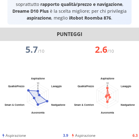
soprattutto
rapporto qualità/prezzo e navigazione
,
Dreame D10 Plus
è la scelta migliore; per chi privilegia
aspirazione
, meglio
iRobot Roomba 876
.
PUNTEGGI
5.7
2.6
/10
/10
Aspirazione
3.9
Aspirazione
6.3