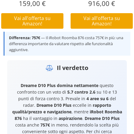
159,00 €
916,00 €
Vai all'offerta su
Vai all'offerta su
Amazon!
Amazon!
Differenza: 757€
— Il iRobot Roomba 876 costa 757€ in più: una
differenza importante da valutare rispetto alle funzionalità
aggiuntive.
Il verdetto
Dreame D10 Plus
domina nettamente
questo
confronto con un voto di
5.7 contro 2.6
su 10 e 13
punti di forza contro 3. Prevale in
4 aree su 6
del
radar.
Dreame D10 Plus
eccelle in
rapporto
qualità/prezzo e navigazione
, mentre
iRobot Roomba
876
ha il vantaggio in
aspirazione
.
Dreame D10 Plus
costa anche
757€
in meno, rendendolo la scelta più
conveniente sotto ogni aspetto. Per chi cerca