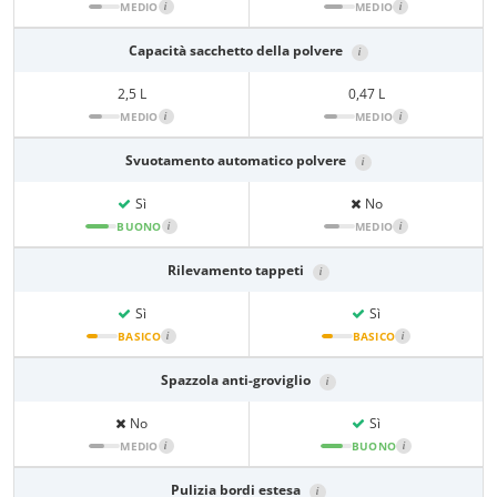
MEDIO
i
MEDIO
i
Capacità sacchetto della polvere
i
2,5 L
0,47 L
MEDIO
i
MEDIO
i
Svuotamento automatico polvere
i
Sì
No
BUONO
i
MEDIO
i
Rilevamento tappeti
i
Sì
Sì
BASICO
i
BASICO
i
Spazzola anti-groviglio
i
No
Sì
MEDIO
i
BUONO
i
Pulizia bordi estesa
i