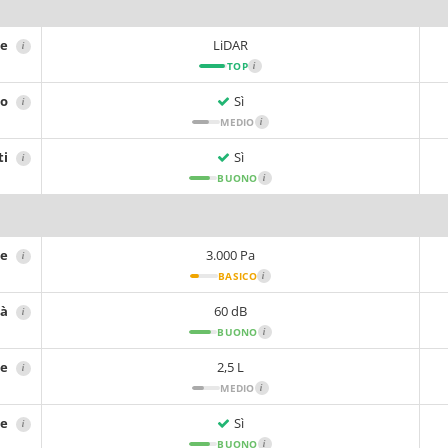
ne
LiDAR
i
TOP
i
no
Sì
i
MEDIO
i
ti
Sì
i
BUONO
i
ne
3.000 Pa
i
BASICO
i
tà
60 dB
i
BUONO
i
re
2,5 L
i
MEDIO
i
re
Sì
i
BUONO
i