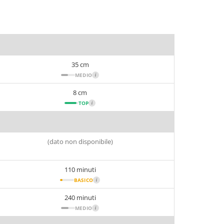
35 cm
MEDIO
i
8 cm
TOP
i
(dato non disponibile)
110 minuti
BASICO
i
240 minuti
MEDIO
i