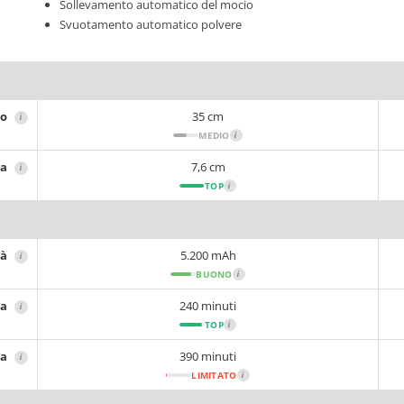
Sollevamento automatico del mocio
Svuotamento automatico polvere
ro
35 cm
i
MEDIO
i
za
7,6 cm
i
TOP
i
tà
5.200 mAh
i
BUONO
i
ia
240 minuti
i
TOP
i
ca
390 minuti
i
LIMITATO
i