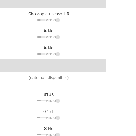
Giroscopio + sensori IR
MEDIO
i
No
MEDIO
i
No
MEDIO
i
(dato non disponibile)
65 dB
MEDIO
i
0,45 L
MEDIO
i
No
MEDIO
i