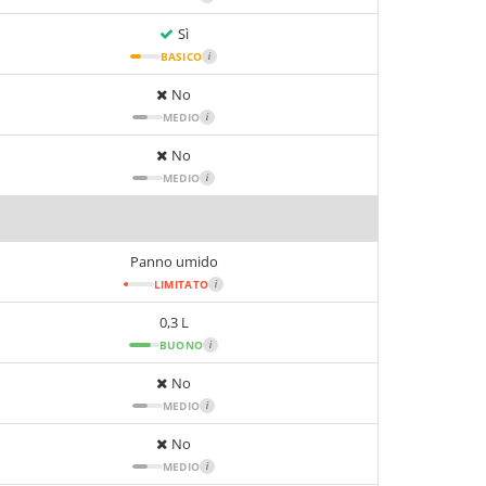
Sì
BASICO
i
No
MEDIO
i
No
MEDIO
i
Panno umido
LIMITATO
i
0,3 L
BUONO
i
No
MEDIO
i
No
MEDIO
i