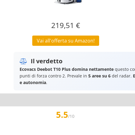
219,51 €
Vai all'offerta su Amazon!
Il verdetto
Ecovacs Deebot T10 Plus
domina nettamente
questo co
punti di forza contro 2. Prevale in
5 aree su 6
del radar.
e autonomia
.
5.5
/10