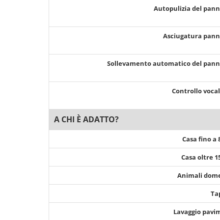
Autopulizia del pan
Asciugatura pan
Sollevamento automatico del pan
Controllo voca
A CHI È ADATTO?
Casa fino a
Casa oltre 
Animali dome
Ta
Lavaggio pavi