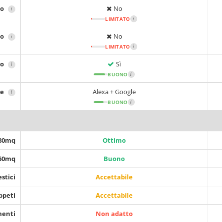
no
No
i
LIMITATO
i
no
No
i
LIMITATO
i
no
Sì
i
BUONO
i
le
Alexa + Google
i
BUONO
i
 80mq
Ottimo
150mq
Buono
stici
Accettabile
ppeti
Accettabile
menti
Non adatto