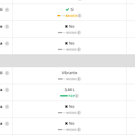
ti
Sì
i
BASICO
i
io
No
i
MEDIO
i
sa
No
i
MEDIO
i
ti
Vibrante
i
MEDIO
i
ta
3,44 L
i
TOP
i
ta
No
i
MEDIO
i
ca
No
i
MEDIO
i