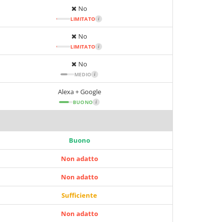
No
LIMITATO
i
No
LIMITATO
i
No
MEDIO
i
Alexa + Google
BUONO
i
Buono
Non adatto
Non adatto
Sufficiente
Non adatto