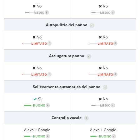
No
No
MEDIO
i
MEDIO
i
Autopulizia del panno
i
No
No
LIMITATO
i
LIMITATO
i
Asciugatura panno
i
No
No
LIMITATO
i
LIMITATO
i
Sollevamento automatico del panno
i
Sì
No
BUONO
i
MEDIO
i
Controllo vocale
i
Alexa + Google
Alexa + Google
BUONO
i
BUONO
i