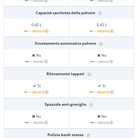
MEDIO
i
MEDIO
i
Capacità sacchetto della polvere
i
0,42 L
0,42 L
BASICO
i
BASICO
i
Svuotamento automatico polvere
i
No
No
MEDIO
i
MEDIO
i
Rilevamento tappeti
i
Sì
Sì
BASICO
i
BASICO
i
Spazzola anti-groviglio
i
No
No
MEDIO
i
MEDIO
i
Pulizia bordi estesa
i