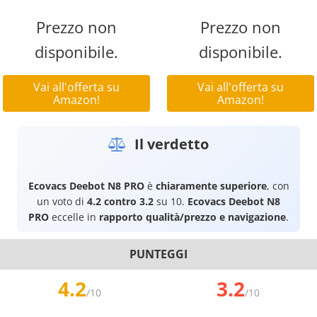
Prezzo non
Prezzo non
disponibile.
disponibile.
Vai all'offerta su
Vai all'offerta su
Amazon!
Amazon!
Il verdetto
Ecovacs Deebot N8 PRO
è
chiaramente superiore
, con
un voto di
4.2 contro 3.2
su 10.
Ecovacs Deebot N8
PRO
eccelle in
rapporto qualità/prezzo e navigazione
.
PUNTEGGI
4.2
3.2
/10
/10