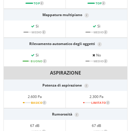
TOP
i
TOP
i
Mappatura multipiano
i
Sì
Sì
MEDIO
i
MEDIO
i
Rilevamento automatico degli oggetti
i
Sì
No
BUONO
i
MEDIO
i
ASPIRAZIONE
Potenza di aspirazione
i
2.600 Pa
2.300 Pa
BASICO
i
LIMITATO
i
Rumorosità
i
67 dB
67 dB