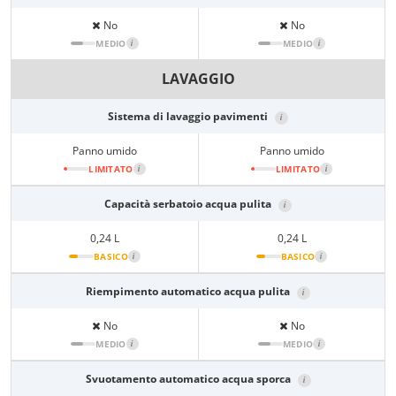
No
No
MEDIO
i
MEDIO
i
LAVAGGIO
Sistema di lavaggio pavimenti
i
Panno umido
Panno umido
LIMITATO
i
LIMITATO
i
Capacità serbatoio acqua pulita
i
0,24 L
0,24 L
BASICO
i
BASICO
i
Riempimento automatico acqua pulita
i
No
No
MEDIO
i
MEDIO
i
Svuotamento automatico acqua sporca
i