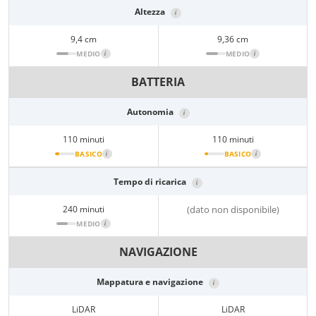
Altezza
i
9,4 cm
9,36 cm
MEDIO
i
MEDIO
i
BATTERIA
Autonomia
i
110 minuti
110 minuti
BASICO
i
BASICO
i
Tempo di ricarica
i
240 minuti
(dato non disponibile)
MEDIO
i
NAVIGAZIONE
Mappatura e navigazione
i
LiDAR
LiDAR