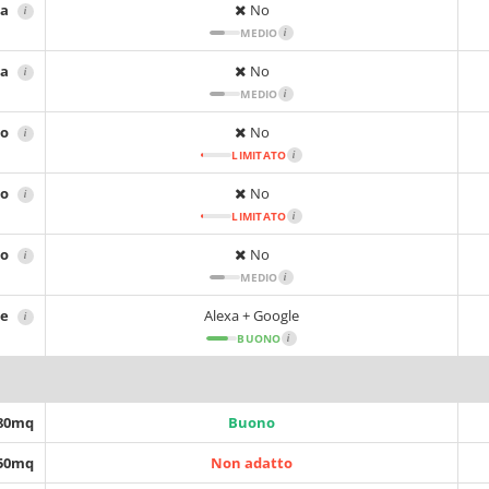
ta
No
i
MEDIO
i
ca
No
i
MEDIO
i
no
No
i
LIMITATO
i
no
No
i
LIMITATO
i
no
No
i
MEDIO
i
le
Alexa + Google
i
BUONO
i
 80mq
Buono
150mq
Non adatto