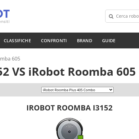
CLASSIFICHE
CONFRONTI
BRAND
GUIDE
omba 605
52
VS
iRobot Roomba 605
IROBOT ROOMBA I3152