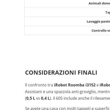
Animali dome
Ta
Lavaggio pavi
Controllo v
CONSIDERAZIONI FINALI
Il confronto tra
iRobot Roomba i3152
e
iRob
Assistant e una spazzola anti-groviglio, mentr
(
0,5 L
vs
0,4 L
). Il 605 include anche il rilevam
Se avete una casa con molti tappeti e superfici