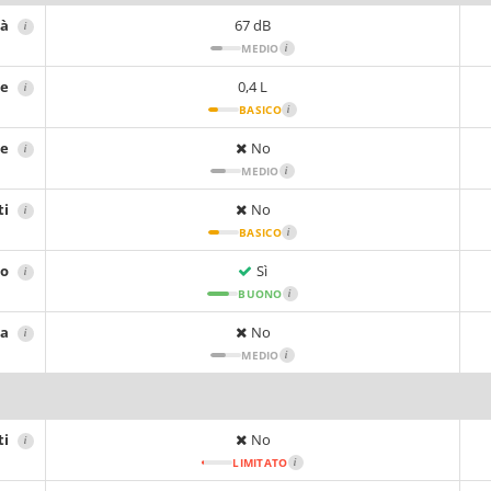
tà
67 dB
i
MEDIO
i
re
0,4 L
i
BASICO
i
re
No
i
MEDIO
i
ti
No
i
BASICO
i
io
Sì
i
BUONO
i
sa
No
i
MEDIO
i
ti
No
i
LIMITATO
i