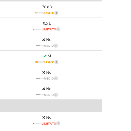
70 dB
BASICO
i
0,5 L
LIMITATO
i
No
MEDIO
i
Sì
BASICO
i
No
MEDIO
i
No
MEDIO
i
No
LIMITATO
i