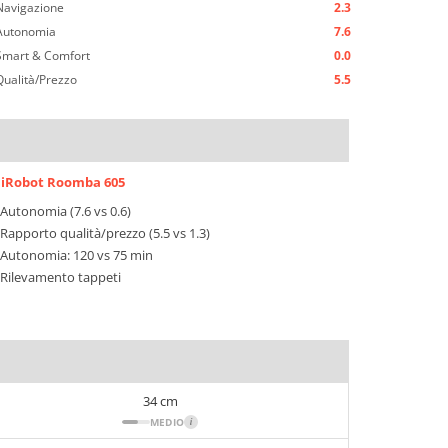
Navigazione
2.3
Autonomia
7.6
Smart & Comfort
0.0
Qualità/Prezzo
5.5
iRobot Roomba 605
Autonomia (7.6 vs 0.6)
Rapporto qualità/prezzo (5.5 vs 1.3)
Autonomia: 120 vs 75 min
Rilevamento tappeti
34 cm
MEDIO
i