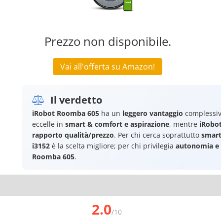
Prezzo non disponibile.
Vai all'offerta su Amazon!
Il verdetto
iRobot Roomba 605
ha un
leggero vantaggio
complessiv
eccelle in
smart & comfort e aspirazione
, mentre
iRobo
rapporto qualità/prezzo
. Per chi cerca soprattutto
smart
i3152
è la scelta migliore; per chi privilegia
autonomia e 
Roomba 605
.
2.0
/10