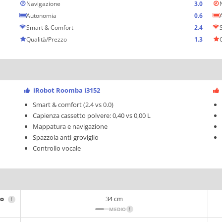
Navigazione
3.0
Autonomia
0.6
Smart & Comfort
2.4
Qualità/Prezzo
1.3
iRobot Roomba i3152
Smart & comfort (2.4 vs 0.0)
Capienza cassetto polvere: 0,40 vs 0,00 L
Mappatura e navigazione
Spazzola anti-groviglio
Controllo vocale
ro
34 cm
i
MEDIO
i