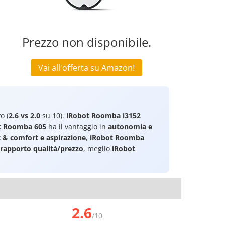
Prezzo non disponibile.
Vai all'offerta su Amazon!
o (
2.6 vs 2.0
su 10).
iRobot Roomba i3152
t Roomba 605
ha il vantaggio in
autonomia e
 & comfort e aspirazione
,
iRobot Roomba
rapporto qualità/prezzo
, meglio
iRobot
2.6
/10