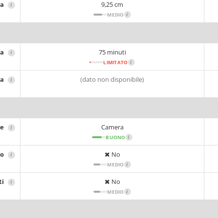
za
9,25 cm
i
MEDIO
i
ia
75 minuti
i
LIMITATO
i
ca
(dato non disponibile)
i
ne
Camera
i
BUONO
i
no
No
i
MEDIO
i
ti
No
i
MEDIO
i