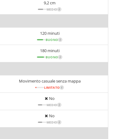
9,2 cm
MEDIO
i
120 minuti
BUONO
i
180 minuti
BUONO
i
Movimento casuale senza mappa
LIMITATO
i
No
MEDIO
i
No
MEDIO
i