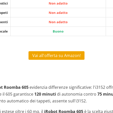
stici
Non adatto
ppeti
Non adatto
menti
Non adatto
ocale
Buono
Vai all'offerta su Amazon!
ot Roomba 605
evidenzia differenze significative: l'i3152 of
e il 605 garantisce
120 minuti
di autonomia contro
75 minu
ento automatico dei tappeti, assente sull'i3152.
 estese oltre i 60 mq, il
iRobot Roomba 605
è la scelta giu