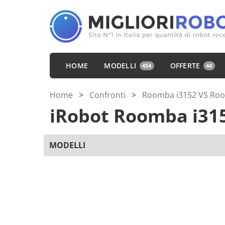
HOME
MODELLI
OFFERTE
454
44
Home
>
Confronti
>
Roomba i3152 VS Ro
iRobot Roomba i31
MODELLI