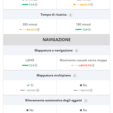
TOP
i
BASICO
i
Tempo di ricarica
i
300 minuti
180 minuti
BASICO
i
TOP
i
NAVIGAZIONE
Mappatura e navigazione
i
LiDAR
Movimento casuale senza mappa
TOP
i
LIMITATO
i
Mappatura multipiano
i
Sì
No
MEDIO
i
MEDIO
i
Rilevamento automatico degli oggetti
i
No
No