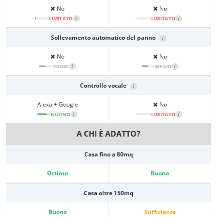
No
No
LIMITATO
i
LIMITATO
i
Sollevamento automatico del panno
i
No
No
MEDIO
i
MEDIO
i
Controllo vocale
i
Alexa + Google
No
BUONO
i
LIMITATO
i
A CHI È ADATTO?
Casa fino a 80mq
Ottimo
Buono
Casa oltre 150mq
Buono
Sufficiente