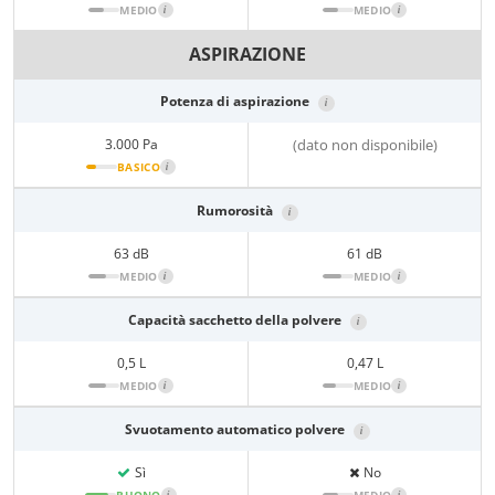
MEDIO
i
MEDIO
i
ASPIRAZIONE
Potenza di aspirazione
i
3.000 Pa
(dato non disponibile)
BASICO
i
Rumorosità
i
63 dB
61 dB
MEDIO
i
MEDIO
i
Capacità sacchetto della polvere
i
0,5 L
0,47 L
MEDIO
i
MEDIO
i
Svuotamento automatico polvere
i
Sì
No
i
i