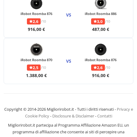
iRobot Roomba 876
iRobot Roomba 886
VS
2,6
3,0
/10
/10
916,00 €
487,00 €
iRobot Roomba 870
iRobot Roomba 876
VS
2,5
2,6
/10
/10
1.388,00 €
916,00 €
Copyright © 2014-2026 Migliorirobot.it - Tutti i diritti riservati -
Privacy e
Cookie Policy
-
Disclosure & Disclaimer
-
Contatti
Migliorirobot.it partecipa al Programma Affiliazione Amazon EU, un
programma di affiliazione che consente ai siti di percepire una