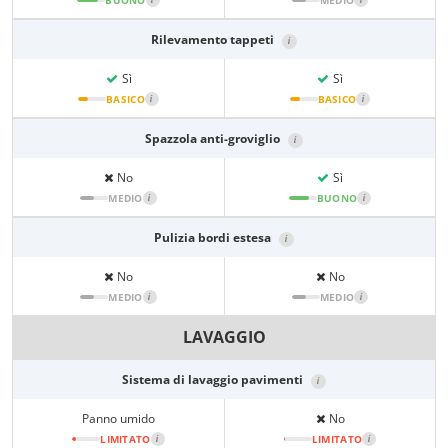
BUONO
MEDIO
Rilevamento tappeti
i
Sì
Sì
BASICO
i
BASICO
i
Spazzola anti-groviglio
i
No
Sì
MEDIO
i
BUONO
i
Pulizia bordi estesa
i
No
No
MEDIO
i
MEDIO
i
LAVAGGIO
Sistema di lavaggio pavimenti
i
Panno umido
No
LIMITATO
i
LIMITATO
i