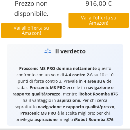
Prezzo non
916,00 €
disponibile.
Vai all'offerta su
Amazon!
Vai all'offerta su
Amazon!
Il verdetto
Proscenic M8 PRO
domina nettamente
questo
confronto con un voto di
4.4 contro 2.6
su 10 e 10
punti di forza contro 3. Prevale in
4 aree su 6
del
radar.
Proscenic M8 PRO
eccelle in
navigazione e
rapporto qualità/prezzo
, mentre
iRobot Roomba 876
ha il vantaggio in
aspirazione
. Per chi cerca
soprattutto
navigazione e rapporto qualità/prezzo
,
Proscenic M8 PRO
è la scelta migliore; per chi
privilegia
aspirazione
, meglio
iRobot Roomba 876
.