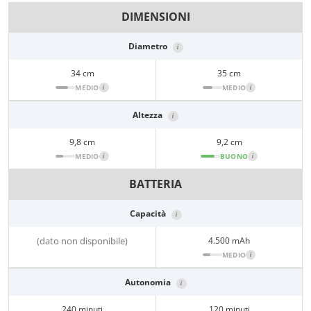
DIMENSIONI
Diametro
i
34 cm
35 cm
MEDIO
i
MEDIO
i
Altezza
i
9,8 cm
9,2 cm
MEDIO
i
BUONO
i
BATTERIA
Capacità
i
(dato non disponibile)
4.500 mAh
MEDIO
i
Autonomia
i
240 minuti
120 minuti