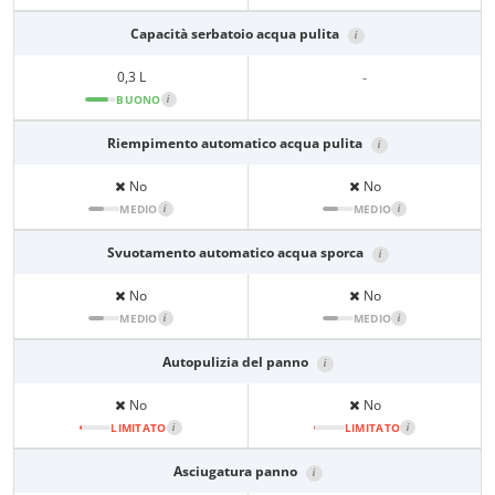
Capacità serbatoio acqua pulita
i
0,3 L
-
BUONO
i
Riempimento automatico acqua pulita
i
No
No
MEDIO
i
MEDIO
i
Svuotamento automatico acqua sporca
i
No
No
MEDIO
i
MEDIO
i
Autopulizia del panno
i
No
No
LIMITATO
i
LIMITATO
i
Asciugatura panno
i