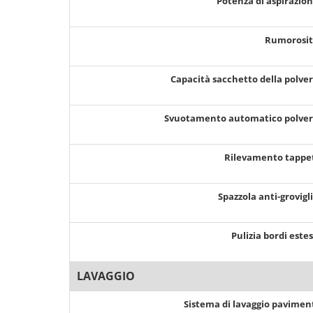
Potenza di aspirazio
Rumorosi
Capacità sacchetto della polve
Svuotamento automatico polve
Rilevamento tappe
Spazzola anti-grovigl
Pulizia bordi este
LAVAGGIO
Sistema di lavaggio pavimen