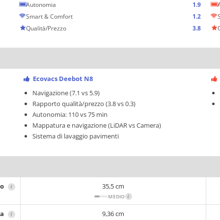
Autonomia
1.9
Smart & Comfort
1.2
Qualità/Prezzo
3.8
Ecovacs Deebot N8
Navigazione (7.1 vs 5.9)
Rapporto qualità/prezzo (3.8 vs 0.3)
Autonomia: 110 vs 75 min
Mappatura e navigazione (LiDAR vs Camera)
Sistema di lavaggio pavimenti
ro
35,5 cm
i
MEDIO
i
za
9,36 cm
i