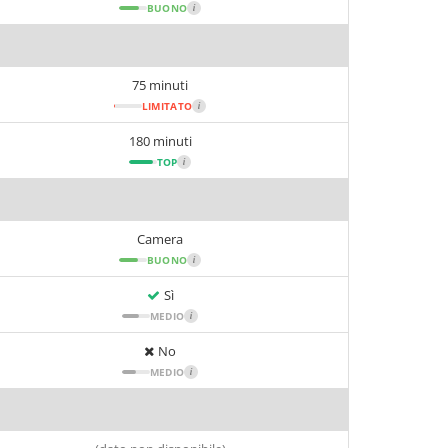
BUONO
i
75 minuti
LIMITATO
i
180 minuti
TOP
i
Camera
BUONO
i
Sì
MEDIO
i
No
MEDIO
i