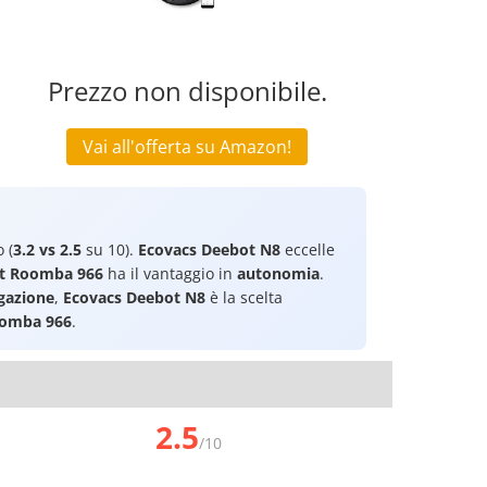
Prezzo non disponibile.
Vai all'offerta su Amazon!
 (
3.2 vs 2.5
su 10).
Ecovacs Deebot N8
eccelle
t Roomba 966
ha il vantaggio in
autonomia
.
igazione
,
Ecovacs Deebot N8
è la scelta
oomba 966
.
2.5
/10