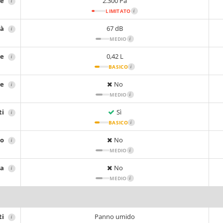
ne
2.300 Pa
i
LIMITATO
i
tà
67 dB
i
MEDIO
i
re
0,42 L
i
BASICO
i
re
No
i
MEDIO
i
ti
Sì
i
BASICO
i
io
No
i
MEDIO
i
sa
No
i
MEDIO
i
ti
Panno umido
i