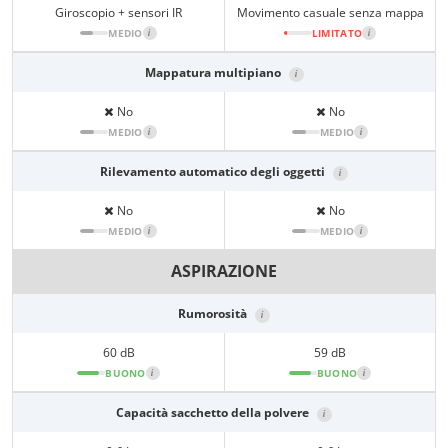
Giroscopio + sensori IR
Movimento casuale senza mappa
MEDIO
i
LIMITATO
i
Mappatura multipiano
i
No
No
MEDIO
i
MEDIO
i
Rilevamento automatico degli oggetti
i
No
No
MEDIO
i
MEDIO
i
ASPIRAZIONE
Rumorosità
i
60 dB
59 dB
BUONO
i
BUONO
i
Capacità sacchetto della polvere
i