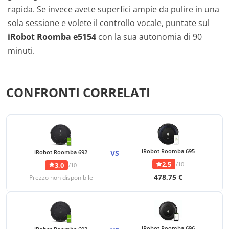
rapida. Se invece avete superfici ampie da pulire in una
sola sessione e volete il controllo vocale, puntate sul
iRobot Roomba e5154
con la sua autonomia di 90
minuti.
CONFRONTI CORRELATI
iRobot Roomba 695
iRobot Roomba 692
VS
2,5
/10
3,0
/10
478,75 €
Prezzo non disponibile
iRobot Roomba 696