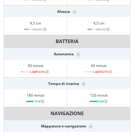
Altezza
i
9,5 cm
9,5 cm
MEDIO
i
MEDIO
i
BATTERIA
Autonomia
i
90 minuti
60 minuti
LIMITATO
i
LIMITATO
i
Tempo di ricarica
i
180 minuti
120 minuti
TOP
i
TOP
i
NAVIGAZIONE
Mappatura e navigazione
i