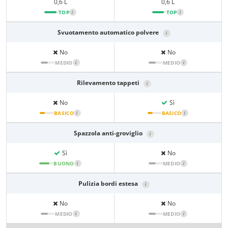
0,6 L
0,6 L
TOP
i
TOP
i
Svuotamento automatico polvere
i
No
No
MEDIO
i
MEDIO
i
Rilevamento tappeti
i
No
Sì
BASICO
i
BASICO
i
Spazzola anti-groviglio
i
Sì
No
BUONO
i
MEDIO
i
Pulizia bordi estesa
i
No
No
MEDIO
i
MEDIO
i