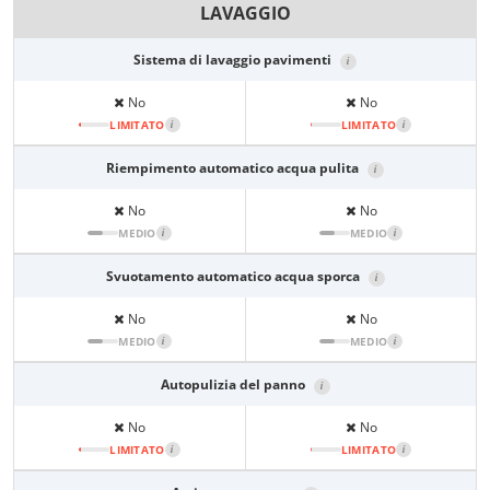
LAVAGGIO
Sistema di lavaggio pavimenti
i
No
No
LIMITATO
i
LIMITATO
i
Riempimento automatico acqua pulita
i
No
No
MEDIO
i
MEDIO
i
Svuotamento automatico acqua sporca
i
No
No
MEDIO
i
MEDIO
i
Autopulizia del panno
i
No
No
LIMITATO
i
LIMITATO
i