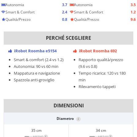
Autonomia
3.7
Autonomia
3.5
Smart & Comfort
2.4
Smart & Comfort
1.2
Qualità/Prezzo
0.8
Qualità/Prezzo
9.6
PERCHÉ SCEGLIERE
iRobot Roomba e5154
iRobot Roomba 692
Smart & comfort (2.4 vs 1.2)
Rapporto qualità/prezzo
Autonomia: 90 vs 60 min
(9.6 vs 0.8)
Mappatura e navigazione
Tempo ricarica: 120 vs 180
Spazzola anti-groviglio
min
Rilevamento tappeti
DIMENSIONI
Diametro
i
35 cm
34 cm
MEDIO
i
MEDIO
i