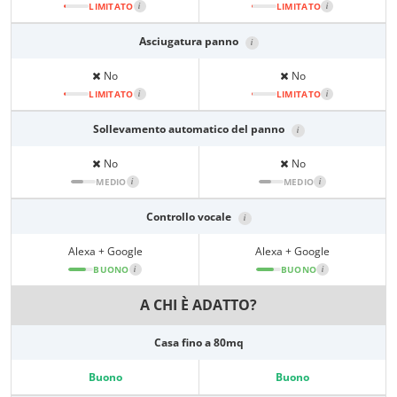
LIMITATO
i
LIMITATO
i
Asciugatura panno
i
No
No
LIMITATO
i
LIMITATO
i
Sollevamento automatico del panno
i
No
No
MEDIO
i
MEDIO
i
Controllo vocale
i
Alexa + Google
Alexa + Google
BUONO
i
BUONO
i
A CHI È ADATTO?
Casa fino a 80mq
Buono
Buono