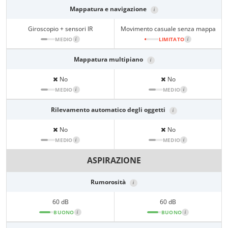
Mappatura e navigazione
i
Giroscopio + sensori IR
Movimento casuale senza mappa
MEDIO
i
LIMITATO
i
Mappatura multipiano
i
No
No
MEDIO
i
MEDIO
i
Rilevamento automatico degli oggetti
i
No
No
MEDIO
i
MEDIO
i
ASPIRAZIONE
Rumorosità
i
60 dB
60 dB
BUONO
i
BUONO
i