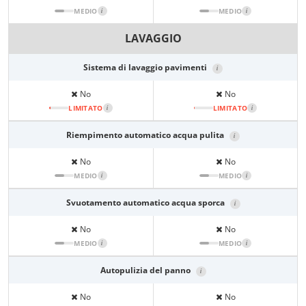
MEDIO
i
MEDIO
i
LAVAGGIO
Sistema di lavaggio pavimenti
i
No
No
LIMITATO
i
LIMITATO
i
Riempimento automatico acqua pulita
i
No
No
MEDIO
i
MEDIO
i
Svuotamento automatico acqua sporca
i
No
No
MEDIO
i
MEDIO
i
Autopulizia del panno
i
No
No