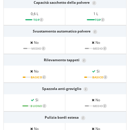
Capacità sacchetto della polvere
i
0,6 L
1 L
TOP
i
TOP
i
Svuotamento automatico polvere
i
No
No
MEDIO
i
MEDIO
i
Rilevamento tappeti
i
No
Sì
BASICO
i
BASICO
i
Spazzola anti-groviglio
i
Sì
No
BUONO
i
MEDIO
i
Pulizia bordi estesa
i
No
No