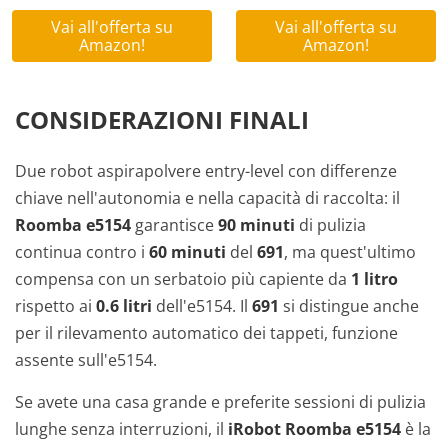
Vai all'offerta su
Vai all'offerta su
Amazon!
Amazon!
CONSIDERAZIONI FINALI
Due robot aspirapolvere entry-level con differenze
chiave nell'autonomia e nella capacità di raccolta: il
Roomba e5154
garantisce
90 minuti
di pulizia
continua contro i
60 minuti
del
691
, ma quest'ultimo
compensa con un serbatoio più capiente da
1 litro
rispetto ai
0.6 litri
dell'e5154. Il
691
si distingue anche
per il rilevamento automatico dei tappeti, funzione
assente sull'e5154.
Se avete una casa grande e preferite sessioni di pulizia
lunghe senza interruzioni, il
iRobot Roomba e5154
è la