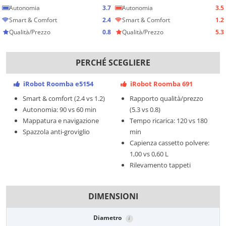
Autonomia
3.7
Autonomia
3.5
Smart & Comfort
2.4
Smart & Comfort
1.2
Qualità/Prezzo
0.8
Qualità/Prezzo
5.3
PERCHÉ SCEGLIERE
iRobot Roomba e5154
iRobot Roomba 691
Smart & comfort (2.4 vs 1.2)
Rapporto qualità/prezzo
Autonomia: 90 vs 60 min
(5.3 vs 0.8)
Mappatura e navigazione
Tempo ricarica: 120 vs 180
Spazzola anti-groviglio
min
Capienza cassetto polvere:
1,00 vs 0,60 L
Rilevamento tappeti
DIMENSIONI
Diametro
i