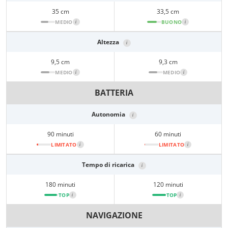
35 cm
33,5 cm
MEDIO
i
BUONO
i
Altezza
i
9,5 cm
9,3 cm
MEDIO
i
MEDIO
i
BATTERIA
Autonomia
i
90 minuti
60 minuti
LIMITATO
i
LIMITATO
i
Tempo di ricarica
i
180 minuti
120 minuti
TOP
i
TOP
i
NAVIGAZIONE