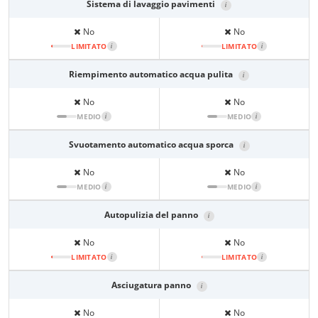
Sistema di lavaggio pavimenti
i
No
No
LIMITATO
i
LIMITATO
i
Riempimento automatico acqua pulita
i
No
No
MEDIO
i
MEDIO
i
Svuotamento automatico acqua sporca
i
No
No
MEDIO
i
MEDIO
i
Autopulizia del panno
i
No
No
LIMITATO
i
LIMITATO
i
Asciugatura panno
i
No
No