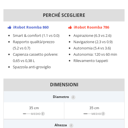
PERCHÉ SCEGLIERE
iRobot Roomba 860
iRobot Roomba 786
Smart & comfort (1.1 vs 0.0)
Aspirazione (6.3 vs 2.6)
Rapporto qualità/prezzo
Navigazione (2.3 vs 0.9)
(5.2 vs 0.7)
Autonomia (5.4 vs 3.6)
Capienza cassetto polvere:
Autonomia: 120 vs 60 min
0,65 vs 0,38 L
Rilevamento tappeti
Spazzola anti-groviglio
DIMENSIONI
Diametro
i
35 cm
35 cm
MEDIO
i
MEDIO
i
Altezza
i