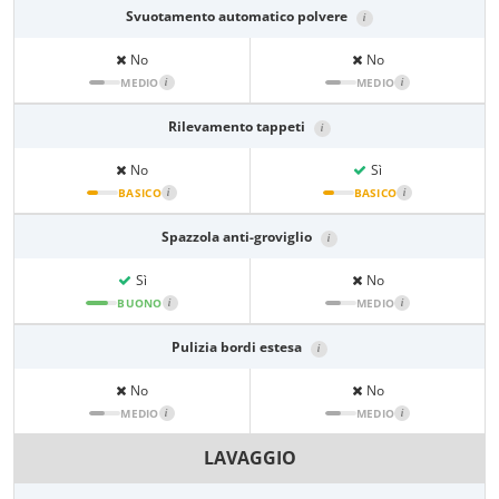
Svuotamento automatico polvere
i
No
No
MEDIO
i
MEDIO
i
Rilevamento tappeti
i
No
Sì
BASICO
i
BASICO
i
Spazzola anti-groviglio
i
Sì
No
BUONO
i
MEDIO
i
Pulizia bordi estesa
i
No
No
MEDIO
i
MEDIO
i
LAVAGGIO