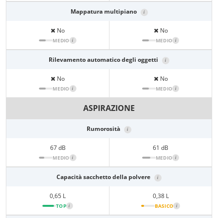
Mappatura multipiano
i
No
No
MEDIO
i
MEDIO
i
Rilevamento automatico degli oggetti
i
No
No
MEDIO
i
MEDIO
i
ASPIRAZIONE
Rumorosità
i
67 dB
61 dB
MEDIO
i
MEDIO
i
Capacità sacchetto della polvere
i
0,65 L
0,38 L
TOP
i
BASICO
i