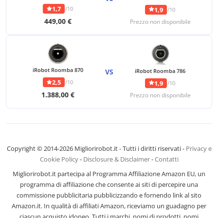
1,7
/10
1,9
/10
449,00 €
Prezzo non disponibile
iRobot Roomba 870
VS
iRobot Roomba 786
2,5
/10
1,9
/10
1.388,00 €
Prezzo non disponibile
Copyright © 2014-2026 Migliorirobot.it - Tutti i diritti riservati -
Privacy e
Cookie Policy
-
Disclosure & Disclaimer
-
Contatti
Migliorirobot.it partecipa al Programma Affiliazione Amazon EU, un
programma di affiliazione che consente ai siti di percepire una
commissione pubblicitaria pubblicizzando e fornendo link al sito
Amazon.it. In qualità di affiliati Amazon, riceviamo un guadagno per
ciascun acquisto idoneo. Tutti i marchi, nomi di prodotti, nomi