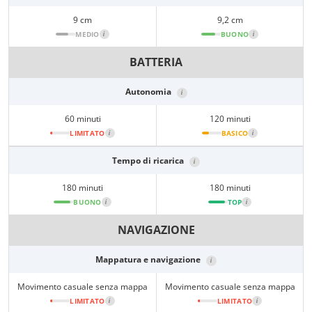
9 cm
9,2 cm
MEDIO
i
BUONO
i
BATTERIA
Autonomia
i
60 minuti
120 minuti
LIMITATO
i
BASICO
i
Tempo di ricarica
i
180 minuti
180 minuti
BUONO
i
TOP
i
NAVIGAZIONE
Mappatura e navigazione
i
Movimento casuale senza mappa
Movimento casuale senza mappa
LIMITATO
i
LIMITATO
i