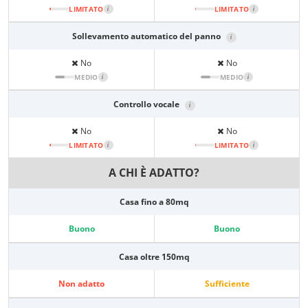
LIMITATO
i
LIMITATO
i
Sollevamento automatico del panno
i
No
No
MEDIO
i
MEDIO
i
Controllo vocale
i
No
No
LIMITATO
i
LIMITATO
i
A CHI È ADATTO?
Casa fino a 80mq
Buono
Buono
Casa oltre 150mq
Non adatto
Sufficiente