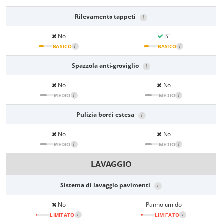
Rilevamento tappeti
i
No
Sì
BASICO
i
BASICO
i
Spazzola anti-groviglio
i
No
No
MEDIO
i
MEDIO
i
Pulizia bordi estesa
i
No
No
MEDIO
i
MEDIO
i
LAVAGGIO
Sistema di lavaggio pavimenti
i
No
Panno umido
LIMITATO
i
LIMITATO
i