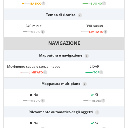
BASICO
i
BUONO
i
Tempo di ricarica
i
240 minuti
390 minuti
MEDIO
i
LIMITATO
i
NAVIGAZIONE
Mappatura e navigazione
i
Movimento casuale senza mappa
LiDAR
LIMITATO
i
TOP
i
Mappatura multipiano
i
No
Sì
MEDIO
i
MEDIO
i
Rilevamento automatico degli oggetti
i
No
Sì