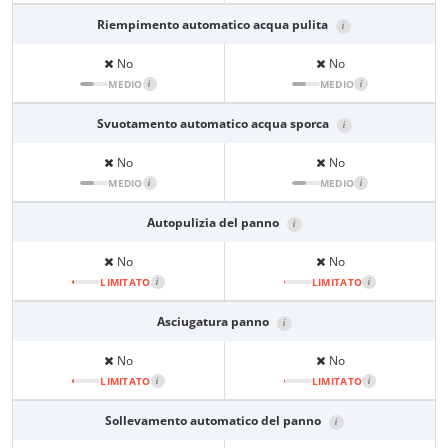
Riempimento automatico acqua pulita
i
No
No
MEDIO
i
MEDIO
i
Svuotamento automatico acqua sporca
i
No
No
MEDIO
i
MEDIO
i
Autopulizia del panno
i
No
No
LIMITATO
i
LIMITATO
i
Asciugatura panno
i
No
No
LIMITATO
i
LIMITATO
i
Sollevamento automatico del panno
i