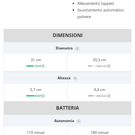
Rilevamento tappeti
Svuotamento automatico
polvere
DIMENSIONI
Diametro
i
31 cm
35,3 cm
TOP
i
MEDIO
i
Altezza
i
5,7 cm
9,4 cm
TOP
i
MEDIO
i
BATTERIA
Autonomia
i
110 minuti
180 minuti