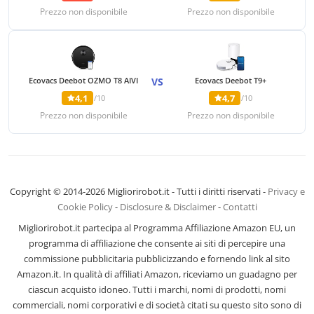
Prezzo non disponibile
Prezzo non disponibile
Ecovacs Deebot OZMO T8 AIVI
VS
Ecovacs Deebot T9+
4,1
4,7
/10
/10
Prezzo non disponibile
Prezzo non disponibile
Copyright © 2014-2026 Migliorirobot.it - Tutti i diritti riservati -
Privacy e
Cookie Policy
-
Disclosure & Disclaimer
-
Contatti
Migliorirobot.it partecipa al Programma Affiliazione Amazon EU, un
programma di affiliazione che consente ai siti di percepire una
commissione pubblicitaria pubblicizzando e fornendo link al sito
Amazon.it. In qualità di affiliati Amazon, riceviamo un guadagno per
ciascun acquisto idoneo. Tutti i marchi, nomi di prodotti, nomi
commerciali, nomi corporativi e di società citati su questo sito sono di