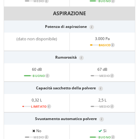
MEDIO
i
BUONO
i
ASPIRAZIONE
Potenza di aspirazione
i
(dato non disponibile)
3.000 Pa
BASICO
i
Rumorosità
i
60 dB
67 dB
BUONO
i
MEDIO
i
Capacità sacchetto della polvere
i
0,32 L
2,5 L
LIMITATO
i
MEDIO
i
Svuotamento automatico polvere
i
No
Sì
MEDIO
i
BUONO
i