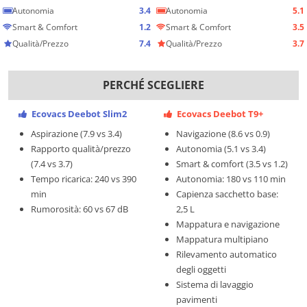
Autonomia
3.4
Autonomia
5.1
Smart & Comfort
1.2
Smart & Comfort
3.5
Qualità/Prezzo
7.4
Qualità/Prezzo
3.7
PERCHÉ SCEGLIERE
Ecovacs Deebot Slim2
Ecovacs Deebot T9+
Aspirazione (7.9 vs 3.4)
Navigazione (8.6 vs 0.9)
Rapporto qualità/prezzo
Autonomia (5.1 vs 3.4)
(7.4 vs 3.7)
Smart & comfort (3.5 vs 1.2)
Tempo ricarica: 240 vs 390
Autonomia: 180 vs 110 min
min
Capienza sacchetto base:
Rumorosità: 60 vs 67 dB
2,5 L
Mappatura e navigazione
Mappatura multipiano
Rilevamento automatico
degli oggetti
Sistema di lavaggio
pavimenti