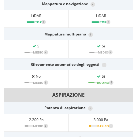
Mappatura e navigazione
i
LiDAR
LiDAR
TOP
i
TOP
i
Mappatura multipiano
i
Sì
Sì
MEDIO
i
MEDIO
i
Rilevamento automatico degli oggetti
i
No
Sì
MEDIO
i
BUONO
i
ASPIRAZIONE
Potenza di aspirazione
i
2.200 Pa
3.000 Pa
MEDIO
i
BASICO
i