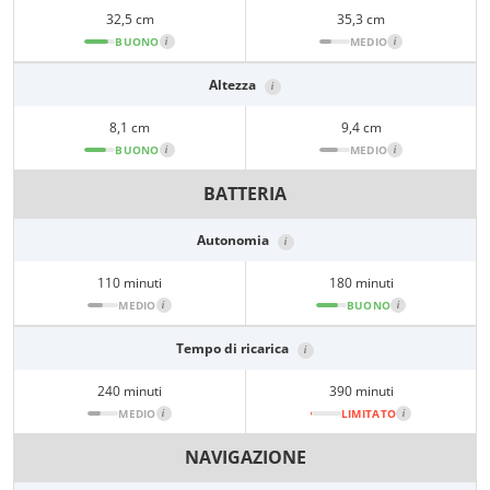
32,5 cm
35,3 cm
BUONO
i
MEDIO
i
Altezza
i
8,1 cm
9,4 cm
BUONO
i
MEDIO
i
BATTERIA
Autonomia
i
110 minuti
180 minuti
MEDIO
i
BUONO
i
Tempo di ricarica
i
240 minuti
390 minuti
MEDIO
i
LIMITATO
i
NAVIGAZIONE