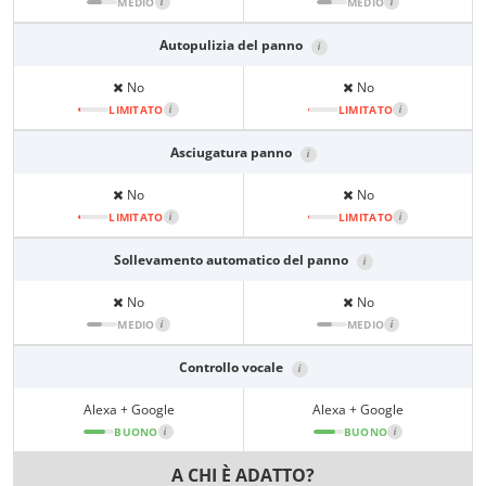
MEDIO
i
MEDIO
i
Autopulizia del panno
i
No
No
LIMITATO
i
LIMITATO
i
Asciugatura panno
i
No
No
LIMITATO
i
LIMITATO
i
Sollevamento automatico del panno
i
No
No
MEDIO
i
MEDIO
i
Controllo vocale
i
Alexa + Google
Alexa + Google
BUONO
i
BUONO
i
A CHI È ADATTO?