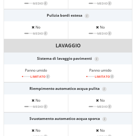
MEDIO
i
MEDIO
i
Pulizia bordi estesa
i
No
No
MEDIO
i
MEDIO
i
LAVAGGIO
Sistema di lavaggio pavimenti
i
Panno umido
Panno umido
LIMITATO
i
LIMITATO
i
Riempimento automatico acqua pulita
i
No
No
MEDIO
i
MEDIO
i
Svuotamento automatico acqua sporca
i
No
No