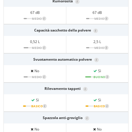
Rumorosità
i
67 dB
67 dB
MEDIO
i
MEDIO
i
Capacità sacchetto della polvere
i
0,52 L
2,5 L
MEDIO
i
MEDIO
i
Svuotamento automatico polvere
i
No
Sì
MEDIO
i
BUONO
i
Rilevamento tappeti
i
Sì
Sì
BASICO
i
BASICO
i
Spazzola anti-groviglio
i
No
No