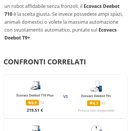
un robot affidabile senza fronzoli, il
Ecovacs Deebot
710
è la scelta giusta. Se invece possedete ampi spazi,
animali domestici o volete la massima automazione
con svuotamento automatico, puntate sul
Ecovacs
Deebot T9+
.
CONFRONTI CORRELATI
Ecovacs Deebot T10 Plus
VS
Ecovacs Deebot T9+
5,5
/10
4,7
/10
219,51 €
Prezzo non disponibile