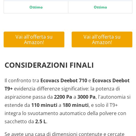
Ottimo
Ottimo
Vai all'offerta su
Vai all'offerta su
Amazon!
Amazon!
CONSIDERAZIONI FINALI
Il confronto tra
Ecovacs Deebot 710
e
Ecovacs Deebot
T9+
evidenzia differenze significative: la potenza di
aspirazione passa da
2200 Pa
a
3000 Pa
, l'autonomia si
estende da
110 minuti
a
180 minuti
, e solo il T9+
integra lo svuotamento automatico della polvere con
sacchetto da
2.5 L
.
Se avete una casa di dimensioni contenute e cercate