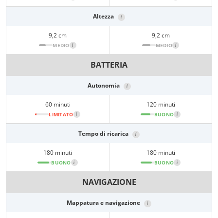
Altezza
i
9,2 cm
9,2 cm
MEDIO
i
MEDIO
i
BATTERIA
Autonomia
i
60 minuti
120 minuti
LIMITATO
i
BUONO
i
Tempo di ricarica
i
180 minuti
180 minuti
BUONO
i
BUONO
i
NAVIGAZIONE
Mappatura e navigazione
i