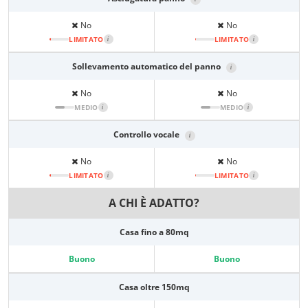
No
No
LIMITATO
i
LIMITATO
i
Sollevamento automatico del panno
i
No
No
MEDIO
i
MEDIO
i
Controllo vocale
i
No
No
LIMITATO
i
LIMITATO
i
A CHI È ADATTO?
Casa fino a 80mq
Buono
Buono
Casa oltre 150mq