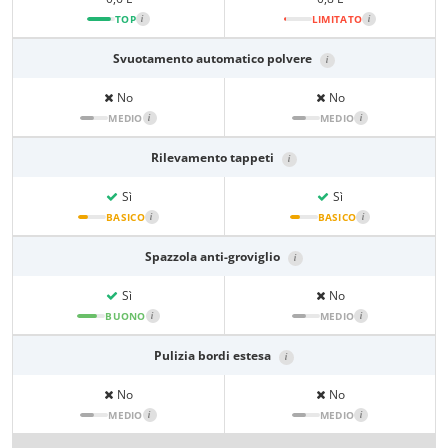
TOP
i
LIMITATO
i
Svuotamento automatico polvere
i
No
No
MEDIO
i
MEDIO
i
Rilevamento tappeti
i
Sì
Sì
BASICO
i
BASICO
i
Spazzola anti-groviglio
i
Sì
No
BUONO
i
MEDIO
i
Pulizia bordi estesa
i
No
No
MEDIO
i
MEDIO
i