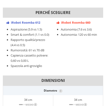
PERCHÉ SCEGLIERE
iRobot Roomba 612
iRobot Roomba 660
Aspirazione (5.9 vs 1.5)
Autonomia (7.6 vs 3.6)
Smart & comfort (1.1 vs 0.0)
Autonomia: 120 vs 60 min
Rapporto qualità/prezzo
(4.4 vs 0.5)
Rumorosità: 61 vs 70 dB
Capienza cassetto polvere:
0,60 vs 0,00 L
Spazzola anti-groviglio
DIMENSIONI
Diametro
i
34 cm
34 cm
MEDIO
i
MEDIO
i