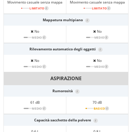
Movimento casuale senza mappa
Movimento casuale senza mappa
LIMITATO
i
LIMITATO
i
Mappatura multipiano
i
No
No
MEDIO
i
MEDIO
i
Rilevamento automatico degli oggetti
i
No
No
MEDIO
i
MEDIO
i
ASPIRAZIONE
Rumorosità
i
61 dB
70 dB
MEDIO
i
BASICO
i
Capacità sacchetto della polvere
i
0,6 L
0,8 L