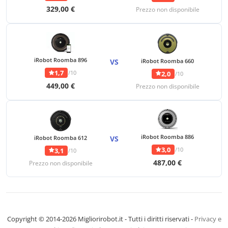
329,00 €
Prezzo non disponibile
iRobot Roomba 896
VS
iRobot Roomba 660
1,7
/10
2,0
/10
449,00 €
Prezzo non disponibile
iRobot Roomba 886
iRobot Roomba 612
VS
3,0
/10
3,1
/10
487,00 €
Prezzo non disponibile
Copyright © 2014-2026 Migliorirobot.it - Tutti i diritti riservati -
Privacy e