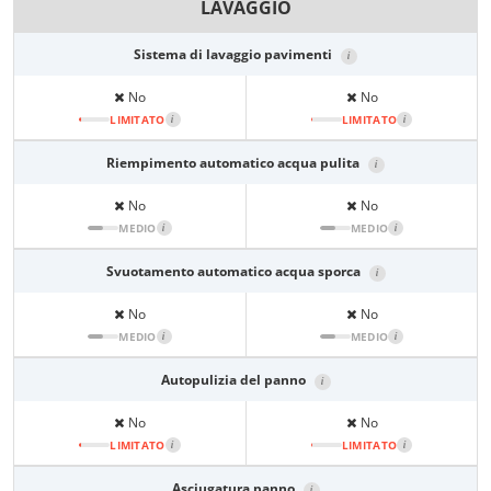
LAVAGGIO
Sistema di lavaggio pavimenti
i
No
No
LIMITATO
i
LIMITATO
i
Riempimento automatico acqua pulita
i
No
No
MEDIO
i
MEDIO
i
Svuotamento automatico acqua sporca
i
No
No
MEDIO
i
MEDIO
i
Autopulizia del panno
i
No
No
LIMITATO
i
LIMITATO
i
Asciugatura panno
i