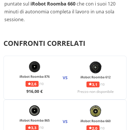
puntate sul
iRobot Roomba 660
che con i suoi 120
minuti di autonomia completa il lavoro in una sola
sessione.
CONFRONTI CORRELATI
iRobot Roomba 876
VS
iRobot Roomba 612
2,6
/10
3,1
/10
916,00 €
Prezzo non disponibile
iRobot Roomba 865
VS
iRobot Roomba 660
3,3
/10
2,0
/10