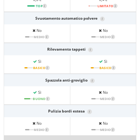
TOP
i
LIMITATO
i
Svuotamento automatico polvere
i
No
No
MEDIO
i
MEDIO
i
Rilevamento tappeti
i
Sì
Sì
BASICO
i
BASICO
i
Spazzola anti-groviglio
i
Sì
No
BUONO
i
MEDIO
i
Pulizia bordi estesa
i
No
No
MEDIO
i
MEDIO
i