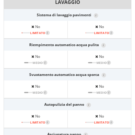
LAVAGGIO
Sistema di lavaggio pavimenti
i
No
No
LIMITATO
i
LIMITATO
i
Riempimento automatico acqua pulita
i
No
No
MEDIO
i
MEDIO
i
Svuotamento automatico acqua sporca
i
No
No
MEDIO
i
MEDIO
i
Autopulizia del panno
i
No
No
LIMITATO
i
LIMITATO
i
Asciugatura panno
i