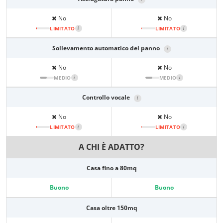
No
No
LIMITATO
i
LIMITATO
i
Sollevamento automatico del panno
i
No
No
MEDIO
i
MEDIO
i
Controllo vocale
i
No
No
LIMITATO
i
LIMITATO
i
A CHI È ADATTO?
Casa fino a 80mq
Buono
Buono
Casa oltre 150mq