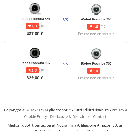
iRobot Roomba 886
VS
iRobot Roomba 765
3,0
/10
1,6
/10
487,00 €
Prezzo non disponibile
iRobot Roomba 865
VS
iRobot Roomba 765
3,3
/10
1,6
/10
329,00 €
Prezzo non disponibile
Copyright © 2014-2026 Migliorirobot.it - Tutti i diritti riservati -
Privacy e
Cookie Policy
-
Disclosure & Disclaimer
-
Contatti
Migliorirobot.it partecipa al Programma Affiliazione Amazon EU, un