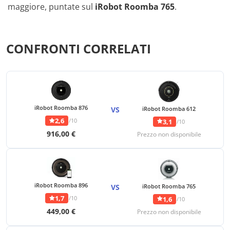
maggiore, puntate sul
iRobot Roomba 765
.
CONFRONTI CORRELATI
iRobot Roomba 876
VS
iRobot Roomba 612
2,6
/10
3,1
/10
916,00 €
Prezzo non disponibile
iRobot Roomba 896
VS
iRobot Roomba 765
1,7
/10
1,6
/10
449,00 €
Prezzo non disponibile