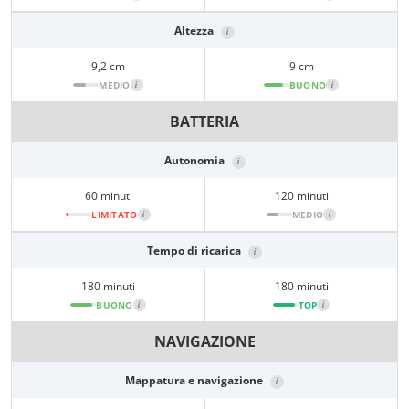
Altezza
i
9,2 cm
9 cm
MEDIO
i
BUONO
i
BATTERIA
Autonomia
i
60 minuti
120 minuti
LIMITATO
i
MEDIO
i
Tempo di ricarica
i
180 minuti
180 minuti
BUONO
i
TOP
i
NAVIGAZIONE
Mappatura e navigazione
i