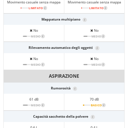
Movimento casuale senza mappa
Movimento casuale senza mappa
LIMITATO
i
LIMITATO
i
Mappatura multipiano
i
No
No
MEDIO
i
MEDIO
i
Rilevamento automatico degli oggetti
i
No
No
MEDIO
i
MEDIO
i
ASPIRAZIONE
Rumorosità
i
61 dB
70 dB
MEDIO
i
BASICO
i
Capacità sacchetto della polvere
i
0,6 L
0,4 L