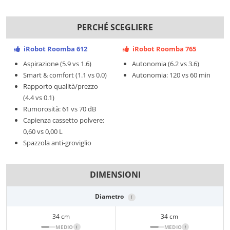
PERCHÉ SCEGLIERE
iRobot Roomba 612
iRobot Roomba 765
Aspirazione (5.9 vs 1.6)
Autonomia (6.2 vs 3.6)
Smart & comfort (1.1 vs 0.0)
Autonomia: 120 vs 60 min
Rapporto qualità/prezzo
(4.4 vs 0.1)
Rumorosità: 61 vs 70 dB
Capienza cassetto polvere:
0,60 vs 0,00 L
Spazzola anti-groviglio
DIMENSIONI
Diametro
i
34 cm
34 cm
MEDIO
i
MEDIO
i