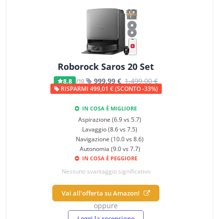
Roborock Saros 20 Set
999,99 €
1.499,00 €
8,8
/10
RISPARMI 499,01 € (SCONTO -33%)
IN COSA È MIGLIORE
Aspirazione (6.9 vs 5.7)
Lavaggio (8.6 vs 7.5)
Navigazione (10.0 vs 8.6)
Autonomia (9.0 vs 7.7)
IN COSA È PEGGIORE
Nessuno svantaggio significativo
Vai all'offerta su Amazon!
oppure
Leggi la recensione