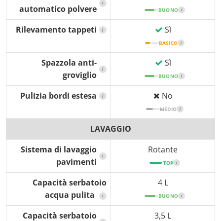
i
automatico polvere
BUONO
i
Rilevamento tappeti
Sì
i
BASICO
i
Spazzola anti-
Sì
i
groviglio
BUONO
i
Pulizia bordi estesa
No
i
MEDIO
i
LAVAGGIO
Sistema di lavaggio
Rotante
i
pavimenti
TOP
i
Capacità serbatoio
4 L
acqua pulita
i
BUONO
i
Capacità serbatoio
3,5 L