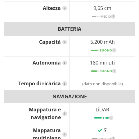
Altezza
9,65 cm
i
MEDIO
i
BATTERIA
Capacità
5.200 mAh
i
BUONO
i
Autonomia
180 minuti
i
BUONO
i
Tempo di ricarica
(dato non disponibile)
i
NAVIGAZIONE
Mappatura e
LiDAR
i
navigazione
TOP
i
Mappatura
Sì
i
multipiano
MEDIO
i