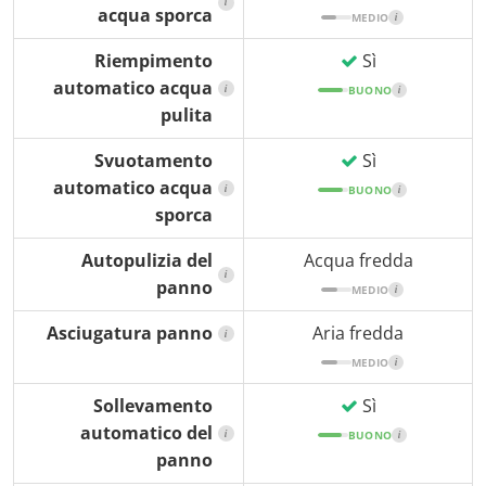
i
acqua sporca
MEDIO
i
Riempimento
Sì
automatico acqua
i
BUONO
i
pulita
Svuotamento
Sì
automatico acqua
i
BUONO
i
sporca
Autopulizia del
Acqua fredda
i
panno
MEDIO
i
Asciugatura panno
Aria fredda
i
MEDIO
i
Sollevamento
Sì
automatico del
i
BUONO
i
panno