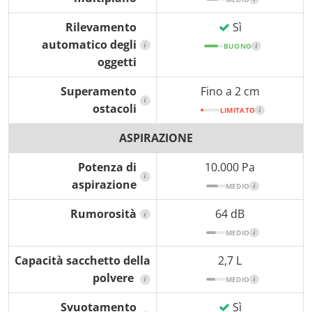
Rilevamento
Sì
automatico degli
i
BUONO
i
oggetti
Superamento
Fino a 2 cm
i
ostacoli
LIMITATO
i
ASPIRAZIONE
Potenza di
10.000 Pa
i
aspirazione
MEDIO
i
Rumorosità
64 dB
i
MEDIO
i
Capacità sacchetto della
2,7 L
polvere
i
MEDIO
i
Svuotamento
Sì