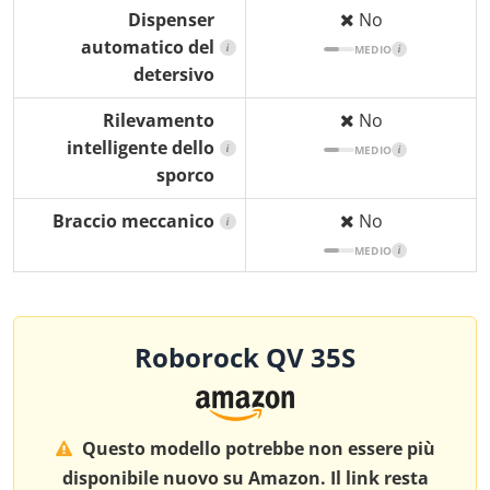
Dispenser
No
automatico del
i
MEDIO
i
detersivo
Rilevamento
No
intelligente dello
i
MEDIO
i
sporco
Braccio meccanico
No
i
MEDIO
i
Roborock QV 35S
Questo modello potrebbe non essere più
disponibile nuovo su Amazon. Il link resta