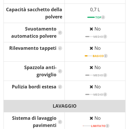
Capacità sacchetto della
0,7 L
polvere
TOP
i
Svuotamento
No
i
automatico polvere
MEDIO
i
Rilevamento tappeti
No
i
BASICO
i
Spazzola anti-
No
i
groviglio
MEDIO
i
Pulizia bordi estesa
No
i
MEDIO
i
LAVAGGIO
Sistema di lavaggio
No
i
pavimenti
LIMITATO
i