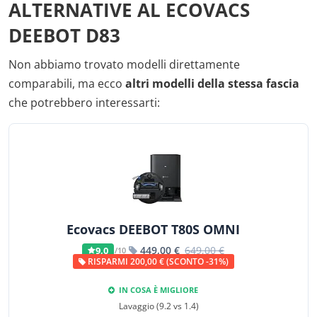
ALTERNATIVE AL ECOVACS
DEEBOT D83
Non abbiamo trovato modelli direttamente
comparabili, ma ecco
altri modelli della stessa fascia
che potrebbero interessarti:
Ecovacs DEEBOT T80S OMNI
449,00 €
649,00 €
9,0
/10
RISPARMI 200,00 € (SCONTO -31%)
IN COSA È MIGLIORE
Lavaggio (9.2 vs 1.4)