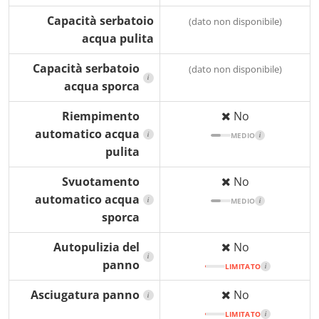
Capacità serbatoio
(dato non disponibile)
acqua pulita
Capacità serbatoio
(dato non disponibile)
i
acqua sporca
Riempimento
No
automatico acqua
i
MEDIO
i
pulita
Svuotamento
No
automatico acqua
i
MEDIO
i
sporca
Autopulizia del
No
i
panno
LIMITATO
i
Asciugatura panno
No
i
LIMITATO
i