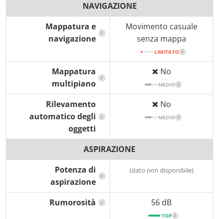
NAVIGAZIONE
Mappatura e
Movimento casuale
i
navigazione
senza mappa
LIMITATO
i
Mappatura
No
i
multipiano
MEDIO
i
Rilevamento
No
automatico degli
i
MEDIO
i
oggetti
ASPIRAZIONE
Potenza di
(dato non disponibile)
i
aspirazione
Rumorosità
56 dB
i
TOP
i