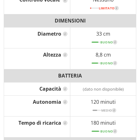
i
LIMITATO
i
DIMENSIONI
Diametro
33 cm
i
BUONO
i
Altezza
8,8 cm
i
BUONO
i
BATTERIA
Capacità
(dato non disponibile)
i
Autonomia
120 minuti
i
MEDIO
i
Tempo di ricarica
180 minuti
i
BUONO
i