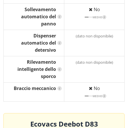
Sollevamento
No
automatico del
i
MEDIO
i
panno
Dispenser
(dato non disponibile)
automatico del
i
detersivo
Rilevamento
(dato non disponibile)
intelligente dello
i
sporco
Braccio meccanico
No
i
MEDIO
i
Ecovacs Deebot D83