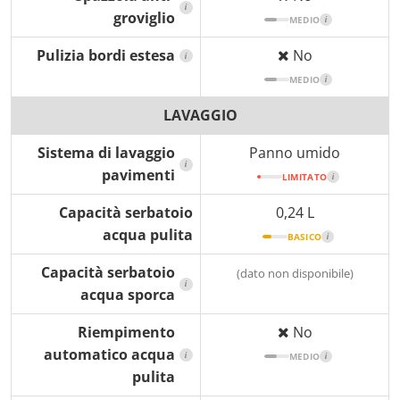
i
groviglio
MEDIO
i
Pulizia bordi estesa
No
i
MEDIO
i
LAVAGGIO
Sistema di lavaggio
Panno umido
i
pavimenti
LIMITATO
i
Capacità serbatoio
0,24 L
acqua pulita
BASICO
i
Capacità serbatoio
(dato non disponibile)
i
acqua sporca
Riempimento
No
automatico acqua
i
MEDIO
i
pulita