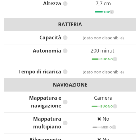
Altezza
7,7 cm
i
TOP
i
BATTERIA
Capacità
(dato non disponibile)
i
Autonomia
200 minuti
i
BUONO
i
Tempo di ricarica
(dato non disponibile)
i
NAVIGAZIONE
Mappatura e
Camera
i
navigazione
BUONO
i
Mappatura
No
i
multipiano
MEDIO
i
Rilevamento
No