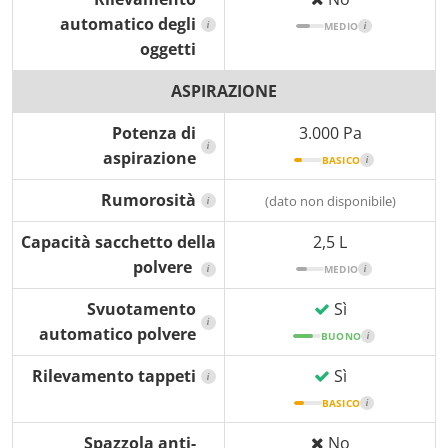
automatico degli
i
MEDIO
i
oggetti
ASPIRAZIONE
Potenza di
3.000 Pa
i
aspirazione
BASICO
i
Rumorosità
(dato non disponibile)
i
Capacità sacchetto della
2,5 L
polvere
i
MEDIO
i
Svuotamento
Sì
i
automatico polvere
BUONO
i
Rilevamento tappeti
Sì
i
BASICO
i
Spazzola anti-
No