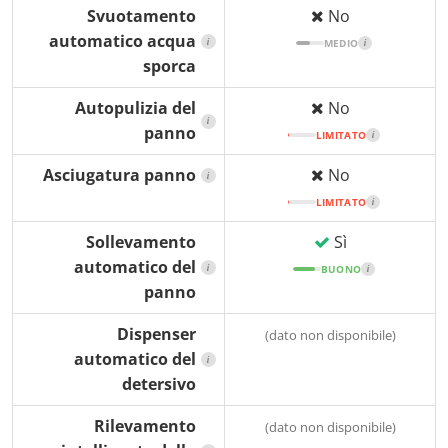
Svuotamento
No
automatico acqua
i
MEDIO
i
sporca
Autopulizia del
No
i
panno
LIMITATO
i
Asciugatura panno
No
i
LIMITATO
i
Sollevamento
Sì
automatico del
i
BUONO
i
panno
Dispenser
(dato non disponibile)
automatico del
i
detersivo
Rilevamento
(dato non disponibile)