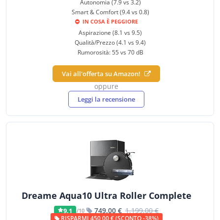
Autonomia (7.9 vs 3.2)
Smart & Comfort (9.4 vs 0.8)
IN COSA È PEGGIORE
Aspirazione (8.1 vs 9.5)
Qualità/Prezzo (4.1 vs 9.4)
Rumorosità: 55 vs 70 dB
Vai all'offerta su Amazon!
oppure
Leggi la recensione
Dreame Aqua10 Ultra Roller Complete
749,00 €
1.199,00 €
9,1
/10
RISPARMI 450,00 € (SCONTO -38%)