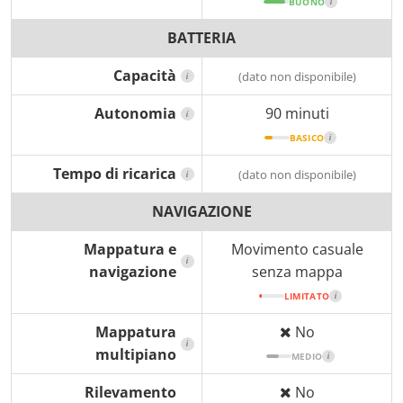
BUONO
i
BATTERIA
Capacità
(dato non disponibile)
i
Autonomia
90 minuti
i
BASICO
i
Tempo di ricarica
(dato non disponibile)
i
NAVIGAZIONE
Mappatura e
Movimento casuale
i
navigazione
senza mappa
LIMITATO
i
Mappatura
No
i
multipiano
MEDIO
i
Rilevamento
No