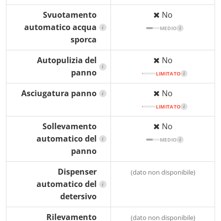
Svuotamento
No
automatico acqua
i
MEDIO
i
sporca
Autopulizia del
No
i
panno
LIMITATO
i
Asciugatura panno
No
i
LIMITATO
i
Sollevamento
No
automatico del
i
MEDIO
i
panno
Dispenser
(dato non disponibile)
automatico del
i
detersivo
Rilevamento
(dato non disponibile)