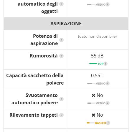
automatico degli
i
MEDIO
i
oggetti
ASPIRAZIONE
Potenza di
(dato non disponibile)
i
aspirazione
Rumorosità
55 dB
i
TOP
i
Capacità sacchetto della
0,55 L
polvere
MEDIO
i
Svuotamento
No
i
automatico polvere
MEDIO
i
Rilevamento tappeti
No
i
BASICO
i