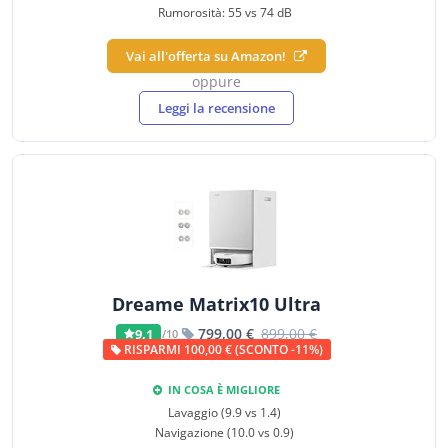
Rumorosità: 55 vs 74 dB
Vai all'offerta su Amazon!
oppure
Leggi la recensione
Dreame Matrix10 Ultra
799,00 €
899,00 €
9,1
/10
RISPARMI 100,00 € (SCONTO -11%)
IN COSA È MIGLIORE
Lavaggio (9.9 vs 1.4)
Navigazione (10.0 vs 0.9)