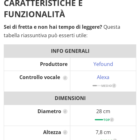
CARATTERISTICHE E
FUNZIONALITÀ
Sei di fretta e non hai tempo di leggere?
Questa
tabella riassuntiva può esserti utile:
INFO GENERALI
Produttore
Yefound
Controllo vocale
Alexa
i
MEDIO
i
DIMENSIONI
Diametro
28 cm
i
TOP
i
Altezza
7,8 cm
i