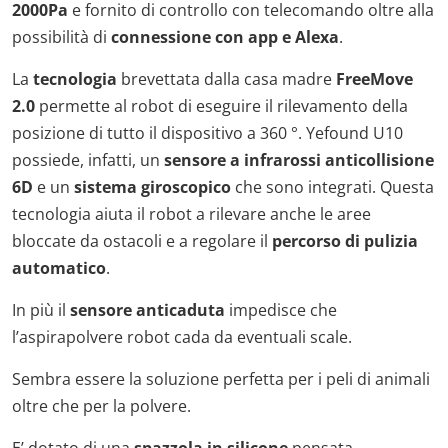
2000Pa
e fornito di controllo con telecomando oltre alla
possibilità di
connessione con app e Alexa
.
La
tecnologia
brevettata dalla casa madre
FreeMove
2.0
permette al robot di eseguire il rilevamento della
posizione di tutto il dispositivo a 360 °. Yefound U10
possiede, infatti, un
sensore a infrarossi anticollisione
6D
e un
sistema giroscopico
che sono integrati. Questa
tecnologia aiuta il robot a rilevare anche le aree
bloccate da ostacoli e a regolare il
percorso di pulizia
automatico
.
In più il
sensore anticaduta
impedisce che
l’aspirapolvere robot cada da eventuali scale.
Sembra essere la soluzione perfetta per i peli di animali
oltre che per la polvere.
E’ dotato di una
spazzola in silicone
pensata