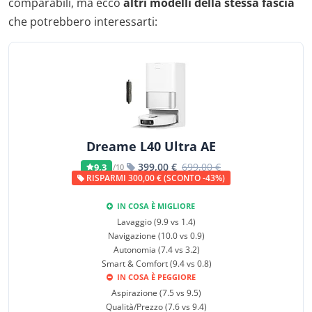
comparabili, ma ecco
altri modelli della stessa fascia
che potrebbero interessarti:
Dreame L40 Ultra AE
399,00 €
699,00 €
9,3
/10
RISPARMI 300,00 € (SCONTO -43%)
IN COSA È MIGLIORE
Lavaggio (9.9 vs 1.4)
Navigazione (10.0 vs 0.9)
Autonomia (7.4 vs 3.2)
Smart & Comfort (9.4 vs 0.8)
IN COSA È PEGGIORE
Aspirazione (7.5 vs 9.5)
Qualità/Prezzo (7.6 vs 9.4)