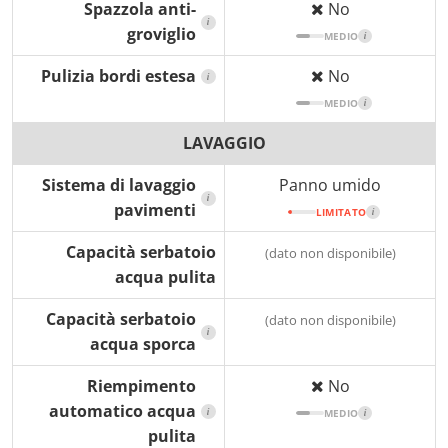
Spazzola anti-
No
i
groviglio
MEDIO
i
Pulizia bordi estesa
No
i
MEDIO
i
LAVAGGIO
Sistema di lavaggio
Panno umido
i
pavimenti
LIMITATO
i
Capacità serbatoio
(dato non disponibile)
acqua pulita
Capacità serbatoio
(dato non disponibile)
i
acqua sporca
Riempimento
No
automatico acqua
i
MEDIO
i
pulita