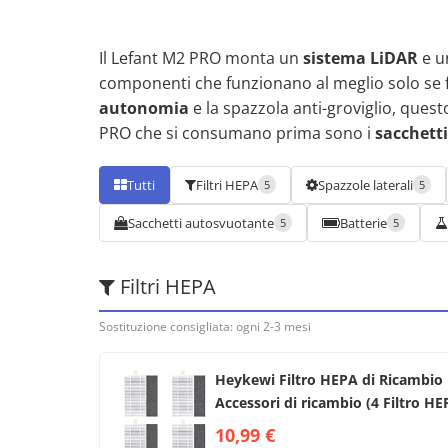
Il Lefant M2 PRO monta un
sistema LiDAR
e 
componenti che funzionano al meglio solo se fi
autonomia
e la spazzola anti-groviglio, quest
PRO che si consumano prima sono i
sacchetti
Tutti
Filtri HEPA
Spazzole laterali
5
5
Sacchetti autosvuotante
Batterie
5
5
Filtri HEPA
Sostituzione consigliata: ogni 2-3 mesi
Heykewi Filtro HEPA di Ricambio 
Accessori di ricambio (4 Filtro HE
10,99 €