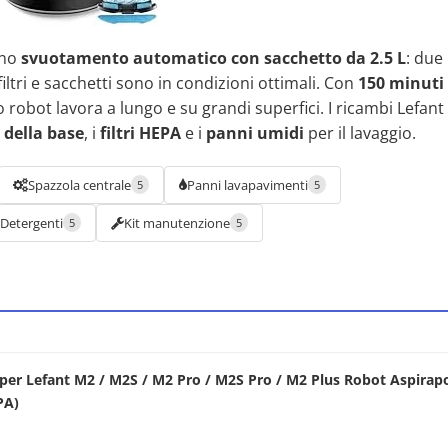
uno
svuotamento automatico con sacchetto da 2.5 L
: due
ltri e sacchetti sono in condizioni ottimali. Con
150 minuti 
o robot lavora a lungo e su grandi superfici. I ricambi Lefan
 della base
, i
filtri HEPA
e i
panni umidi
per il lavaggio.
Spazzola centrale
Panni lavapavimenti
5
5
Detergenti
Kit manutenzione
5
5
per Lefant M2 / M2S / M2 Pro / M2S Pro / M2 Plus Robot Aspirap
PA)