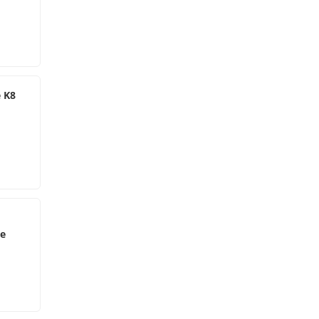
e K8
ie