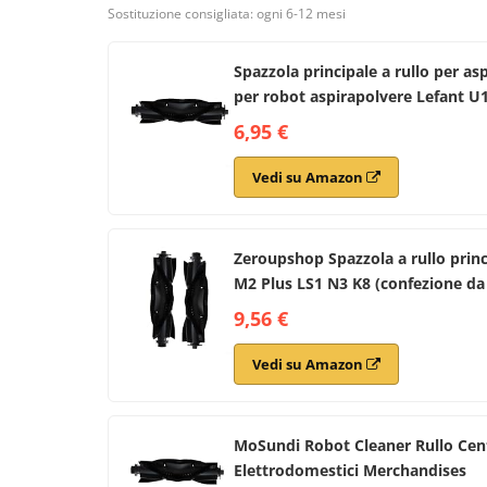
Sostituzione consigliata: ogni 6-12 mesi
Spazzola principale a rullo per as
per robot aspirapolvere Lefant U1
6,95 €
Vedi su Amazon
Zeroupshop Spazzola a rullo prin
M2 Plus LS1 N3 K8 (confezione da
9,56 €
Vedi su Amazon
MoSundi Robot Cleaner Rullo Cent
Elettrodomestici Merchandises