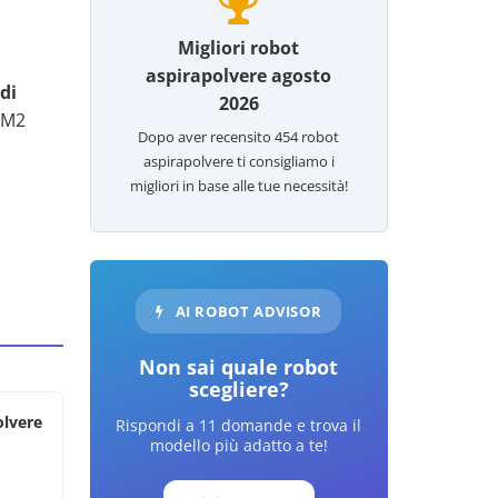
Migliori robot
aspirapolvere agosto
di
2026
t M2
Dopo aver recensito
454
robot
aspirapolvere ti consigliamo i
migliori in base alle tue necessità!
AI ROBOT ADVISOR
Non sai quale robot
scegliere?
olvere
Rispondi a 11 domande e trova il
modello più adatto a te!