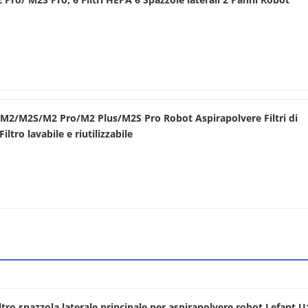
nt M2/M2S/M2 Pro/M2 Plus/M2S Pro Robot Aspirapolvere Filtri di
iltro lavabile e riutilizzabile
ltro spazzola laterale principale per aspirapolvere robot Lefant 