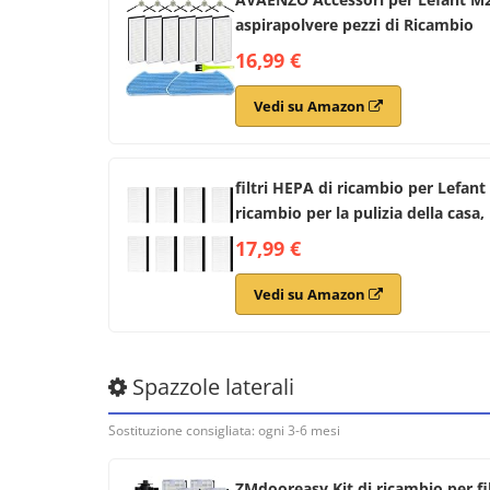
aspirapolvere pezzi di Ricambio
16,99 €
Vedi su Amazon
filtri HEPA di ricambio per Lefa
ricambio per la pulizia della casa, F
17,99 €
Vedi su Amazon
Spazzole laterali
Sostituzione consigliata: ogni 3-6 mesi
ZMdooreasy Kit di ricambio per fi