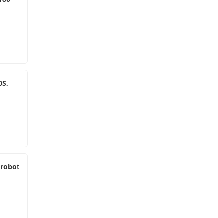
0S,
 robot