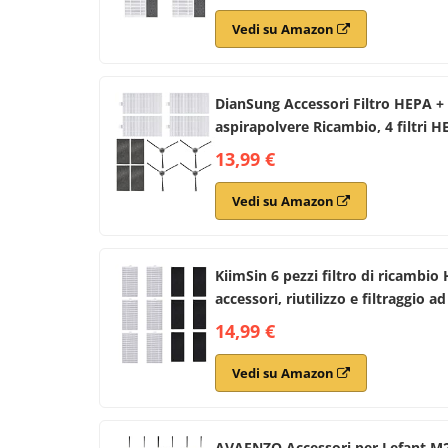
Vedi su Amazon
DianSung Accessori Filtro HEPA + 
aspirapolvere Ricambio, 4 filtri H
13,99 €
Vedi su Amazon
KiimSin 6 pezzi filtro di ricamb
accessori, riutilizzo e filtraggio a
14,99 €
Vedi su Amazon
AVAENZO Accessori per Lefant M2 P