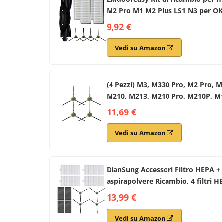
M2 Pro M1 M2 Plus LS1 N3 per OKP
9,92 €
Vedi su Amazon
(4 Pezzi) M3, M330 Pro, M2 Pro, 
M210, M213, M210 Pro, M210P, M1,
11,69 €
Vedi su Amazon
DianSung Accessori Filtro HEPA + 
aspirapolvere Ricambio, 4 filtri H
13,99 €
Vedi su Amazon