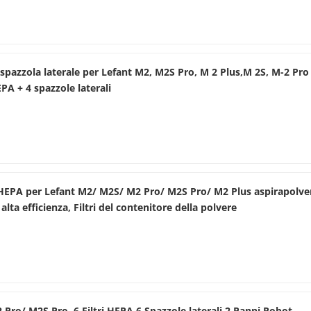
spazzola laterale per Lefant M2, M2S Pro, M 2 Plus,M 2S, M-2 Pro
EPA + 4 spazzole laterali
io HEPA per Lefant M2/ M2S/ M2 Pro/ M2S Pro/ M2 Plus aspirapolve
d alta efficienza, Filtri del contenitore della polvere
ro/ M2S Pro, 6 Filtri HEPA 6 Spazzole laterali 2 Panni Robot