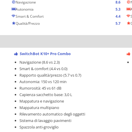
Navigazione
8.6
Autonomia
5.3
Smart & Comfort
4.4
Qualità/Prezzo
5.7
SwitchBot K10+ Pro Combo
Navigazione (8.6 vs 2.3)
Smart & comfort (4.4 vs 0.0)
Rapporto qualità/prezzo (5.7 vs 0.7)
Autonomia: 150 vs 120 min
Rumorosità: 45 vs 61 dB
Capienza sacchetto base: 3,0 L
Mappatura e navigazione
Mappatura multipiano
Rilevamento automatico degli oggetti
Sistema di lavaggio pavimenti
Spazzola anti-groviglio