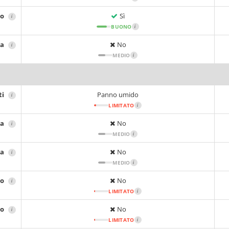
io
Sì
i
BUONO
i
sa
No
i
MEDIO
i
ti
Panno umido
i
LIMITATO
i
ta
No
i
MEDIO
i
ca
No
i
MEDIO
i
no
No
i
LIMITATO
i
no
No
i
LIMITATO
i