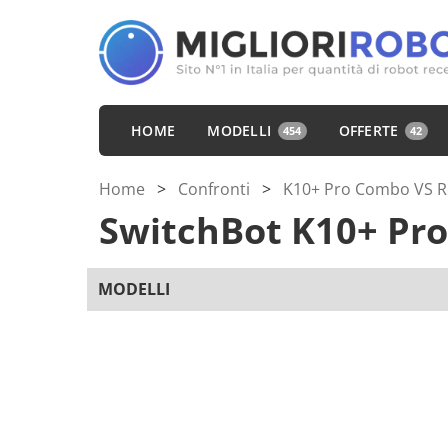
HOME
MODELLI
OFFERTE
454
42
Home
>
Confronti
>
K10+ Pro Combo VS 
SwitchBot K10+ Pr
MODELLI