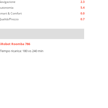
Navigazione
2.3
Autonomia
5.4
Smart & Comfort
0.0
Qualità/Prezzo
0.7
iRobot Roomba 786
Tempo ricarica: 180 vs 240 min