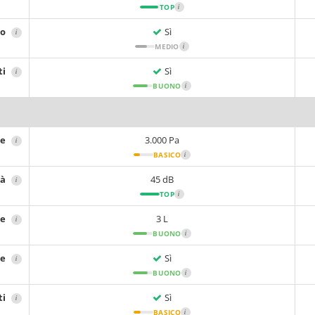
TOP
i
no
Sì
i
MEDIO
i
ti
Sì
i
BUONO
i
ne
3.000 Pa
i
BASICO
i
tà
45 dB
i
TOP
i
re
3 L
i
BUONO
i
re
Sì
i
BUONO
i
ti
Sì
i
BASICO
i