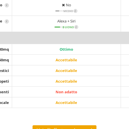
no
No
i
MEDIO
i
le
Alexa + Siri
i
BUONO
i
 80mq
Ottimo
150mq
Accettabile
stici
Accettabile
ppeti
Accettabile
menti
Non adatto
ocale
Accettabile