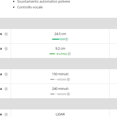
Svuotamento automatico polvere
Controllo vocale
ro
24,5 cm
i
TOP
i
za
9,2 cm
i
BUONO
i
ia
150 minuti
i
MEDIO
i
ca
240 minuti
i
MEDIO
i
ne
LiDAR
i