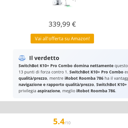
339,99 €
Vai all'offerta su Amazon!
Il verdetto
SwitchBot K10+ Pro Combo
domina nettamente
questo 
13 punti di forza contro 1.
SwitchBot K10+ Pro Combo
ec
qualità/prezzo
, mentre
iRobot Roomba 786
ha il vantag
navigazione e rapporto qualità/prezzo
,
SwitchBot K10+
privilegia
aspirazione
, meglio
iRobot Roomba 786
.
5.4
/10