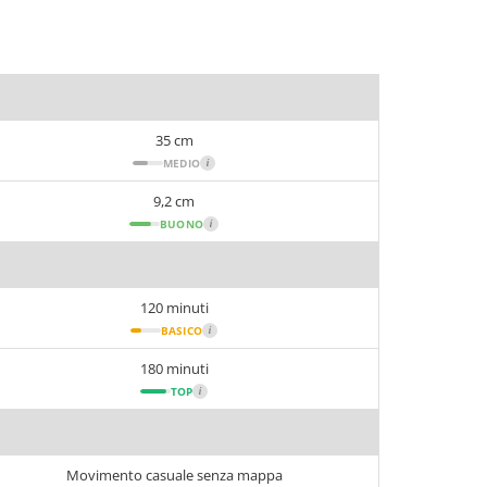
35 cm
MEDIO
i
9,2 cm
BUONO
i
120 minuti
BASICO
i
180 minuti
TOP
i
Movimento casuale senza mappa