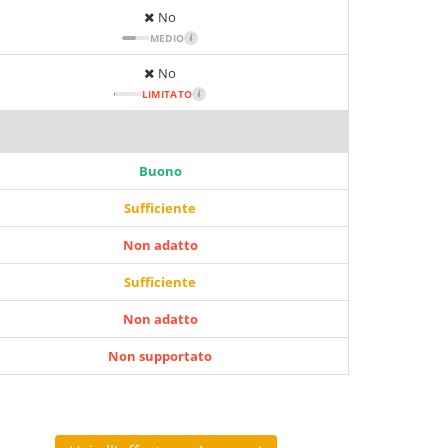
No
MEDIO
i
No
LIMITATO
i
Buono
Sufficiente
Non adatto
Sufficiente
Non adatto
Non supportato