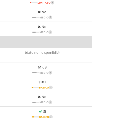
LIMITATO
i
No
MEDIO
i
No
MEDIO
i
(dato non disponibile)
61 dB
MEDIO
i
0,38 L
BASICO
i
No
MEDIO
i
Sì
BASICO
i