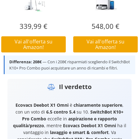
339,99 €
548,00 €
Vai all'offerta su
Vai all'offerta su
Amazon!
Amazon!
Differenza: 208€
— Con i 208€ risparmiati scegliendo il SwitchBot
K10+ Pro Combo puoi acquistare un anno di ricambi e filtri.
Il verdetto
Ecovacs Deebot X1 Omni
è
chiaramente superiore
,
con un voto di
6.5 contro 5.4
su 10.
SwitchBot K10+
Pro Combo
eccelle in
aspirazione e rapporto
qualità/prezzo
, mentre
Ecovacs Deebot X1 Omni
ha il
vantaggio in
lavaggio e smart & comfort
. Va