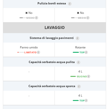
Pulizia bordi estesa
i
No
No
MEDIO
i
MEDIO
i
LAVAGGIO
Sistema di lavaggio pavimenti
i
Panno umido
Rotante
LIMITATO
i
TOP
i
Capacità serbatoio acqua pulita
i
-
4 L
BUONO
i
Capacità serbatoio acqua sporca
i
-
4 L
TOP
i