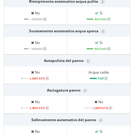
Riempimento automatico acqua pulita
i
No
Sì
MEDIO
i
BUONO
i
Svuotamento automatico acqua sporca
i
No
Sì
MEDIO
i
BUONO
i
Autopulizia del panno
i
No
Acqua calda
LIMITATO
i
TOP
i
Asciugatura panno
i
No
No
LIMITATO
i
LIMITATO
i
Sollevamento automatico del panno
i
No
Sì