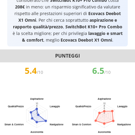
considerato che
SwitchBot K10+ Pro Combo
costa
208€
in meno: un risparmio significativo da valutare
rispetto alle prestazioni superiori di
Ecovacs Deebot
X1 Omni
. Per chi cerca soprattutto
aspirazione e
rapporto qualità/prezzo
,
SwitchBot K10+ Pro Combo
è la scelta migliore; per chi privilegia
lavaggio e smart
& comfort
, meglio
Ecovacs Deebot X1 Omni
.
PUNTEGGI
5.4
6.5
/10
/10