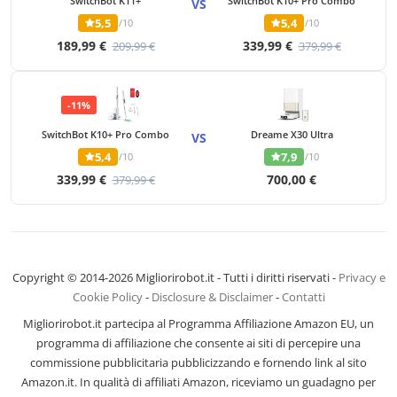
SwitchBot K11+
SwitchBot K10+ Pro Combo
VS
5,5
5,4
/10
/10
189,99 €
339,99 €
209,99 €
379,99 €
-11%
SwitchBot K10+ Pro Combo
Dreame X30 Ultra
VS
5,4
7,9
/10
/10
339,99 €
700,00 €
379,99 €
Copyright © 2014-2026 Migliorirobot.it - Tutti i diritti riservati -
Privacy e
Cookie Policy
-
Disclosure & Disclaimer
-
Contatti
Migliorirobot.it partecipa al Programma Affiliazione Amazon EU, un
programma di affiliazione che consente ai siti di percepire una
commissione pubblicitaria pubblicizzando e fornendo link al sito
Amazon.it. In qualità di affiliati Amazon, riceviamo un guadagno per