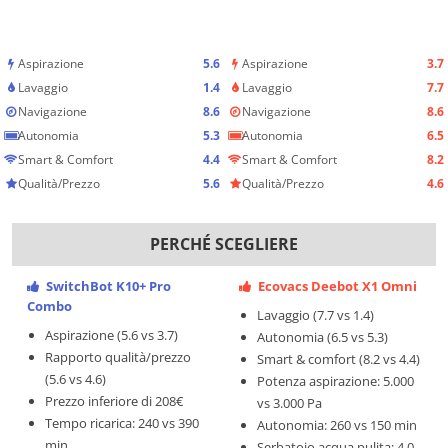
Aspirazione
5.6
Aspirazione
3.7
Lavaggio
1.4
Lavaggio
7.7
Navigazione
8.6
Navigazione
8.6
Autonomia
5.3
Autonomia
6.5
Smart & Comfort
4.4
Smart & Comfort
8.2
Qualità/Prezzo
5.6
Qualità/Prezzo
4.6
PERCHÉ SCEGLIERE
SwitchBot K10+ Pro
Ecovacs Deebot X1 Omni
Combo
Lavaggio (7.7 vs 1.4)
Aspirazione (5.6 vs 3.7)
Autonomia (6.5 vs 5.3)
Rapporto qualità/prezzo
Smart & comfort (8.2 vs 4.4)
(5.6 vs 4.6)
Potenza aspirazione: 5.000
Prezzo inferiore di 208€
vs 3.000 Pa
Tempo ricarica: 240 vs 390
Autonomia: 260 vs 150 min
min
Serbatoio acqua pulita: 4,0