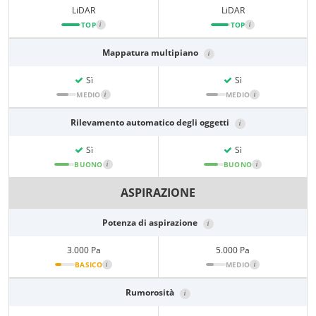
LiDAR
LiDAR
TOP
i
TOP
i
Mappatura multipiano
i
Sì
Sì
MEDIO
i
MEDIO
i
Rilevamento automatico degli oggetti
i
Sì
Sì
BUONO
i
BUONO
i
ASPIRAZIONE
Potenza di aspirazione
i
3.000 Pa
5.000 Pa
BASICO
i
MEDIO
i
Rumorosità
i