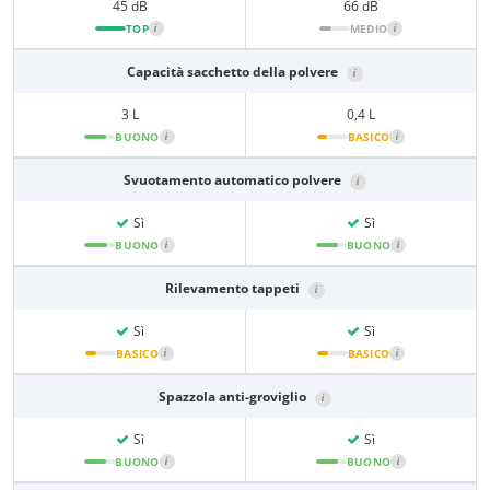
45 dB
66 dB
TOP
i
MEDIO
i
Capacità sacchetto della polvere
i
3 L
0,4 L
BUONO
i
BASICO
i
Svuotamento automatico polvere
i
Sì
Sì
BUONO
i
BUONO
i
Rilevamento tappeti
i
Sì
Sì
BASICO
i
BASICO
i
Spazzola anti-groviglio
i
Sì
Sì
BUONO
i
BUONO
i