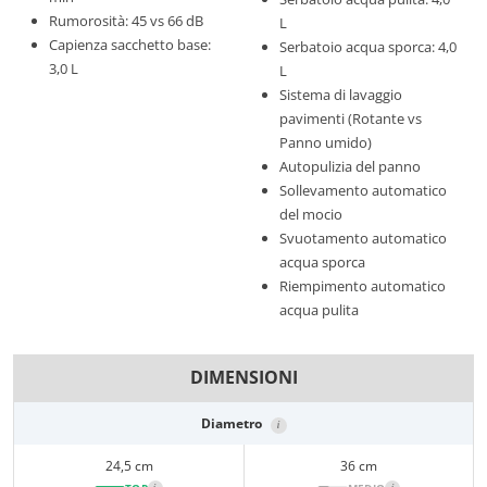
Rumorosità: 45 vs 66 dB
L
Capienza sacchetto base:
Serbatoio acqua sporca: 4,0
3,0 L
L
Sistema di lavaggio
pavimenti (Rotante vs
Panno umido)
Autopulizia del panno
Sollevamento automatico
del mocio
Svuotamento automatico
acqua sporca
Riempimento automatico
acqua pulita
DIMENSIONI
Diametro
i
24,5 cm
36 cm