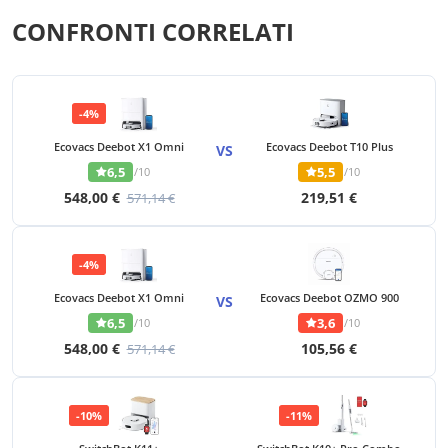
CONFRONTI CORRELATI
-4%
Ecovacs Deebot X1 Omni
Ecovacs Deebot T10 Plus
VS
6,5
5,5
/10
/10
548,00 €
219,51 €
571,14 €
-4%
Ecovacs Deebot X1 Omni
Ecovacs Deebot OZMO 900
VS
6,5
3,6
/10
/10
548,00 €
105,56 €
571,14 €
-10%
-11%