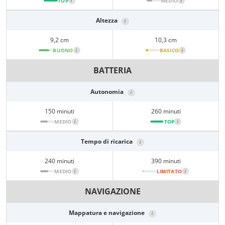
TOP
i
MEDIO
i
Altezza
i
9,2 cm
10,3 cm
BUONO
i
BASICO
i
BATTERIA
Autonomia
i
150 minuti
260 minuti
MEDIO
i
TOP
i
Tempo di ricarica
i
240 minuti
390 minuti
MEDIO
i
LIMITATO
i
NAVIGAZIONE
Mappatura e navigazione
i