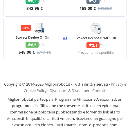
8,2
5,6
/10
/10
842,96 €
159,00 €
249,00 €
-4%
Ecovacs Deebot X1 Omni
VS
Ecovacs Deebot OZMO 610
6,5
/10
2,1
/10
548,00 €
571,14 €
Prezzo non disponibile
Copyright © 2014-2026 Migliorirobot.it - Tutti i diritti riservati -
Privacy e
Cookie Policy
-
Disclosure & Disclaimer
-
Contatti
Migliorirobot.it partecipa al Programma Affiliazione Amazon EU, un
programma di affiliazione che consente ai siti di percepire una
commissione pubblicitaria pubblicizzando e fornendo link al sito
Amazon.it. In qualità di affiliati Amazon, riceviamo un guadagno per
ciascun acquisto idoneo. Tutti i marchi, nomi di prodotti, nomi