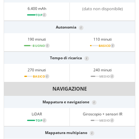
6.400 mAh
(dato non disponibile)
TOP
i
Autonomia
i
190 minuti
110 minuti
BUONO
i
BASICO
i
Tempo di ricarica
i
270 minuti
240 minuti
BASICO
i
MEDIO
i
NAVIGAZIONE
Mappatura e navigazione
i
LiDAR
Giroscopio + sensori IR
TOP
i
MEDIO
i
Mappatura multipiano
i