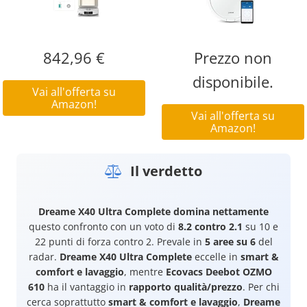
842,96 €
Prezzo non
disponibile.
Vai all'offerta su
Amazon!
Vai all'offerta su
Amazon!
Il verdetto
Dreame X40 Ultra Complete
domina nettamente
questo confronto con un voto di
8.2 contro 2.1
su 10 e
22 punti di forza contro 2. Prevale in
5 aree su 6
del
radar.
Dreame X40 Ultra Complete
eccelle in
smart &
comfort e lavaggio
, mentre
Ecovacs Deebot OZMO
610
ha il vantaggio in
rapporto qualità/prezzo
. Per chi
cerca soprattutto
smart & comfort e lavaggio
,
Dreame