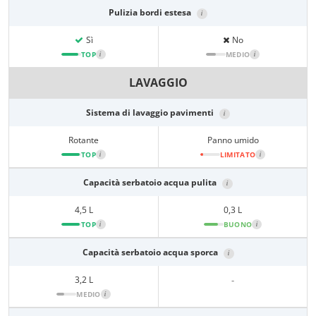
Pulizia bordi estesa
i
Sì
No
TOP
i
MEDIO
i
LAVAGGIO
Sistema di lavaggio pavimenti
i
Rotante
Panno umido
TOP
i
LIMITATO
i
Capacità serbatoio acqua pulita
i
4,5 L
0,3 L
TOP
i
BUONO
i
Capacità serbatoio acqua sporca
i
3,2 L
-
MEDIO
i