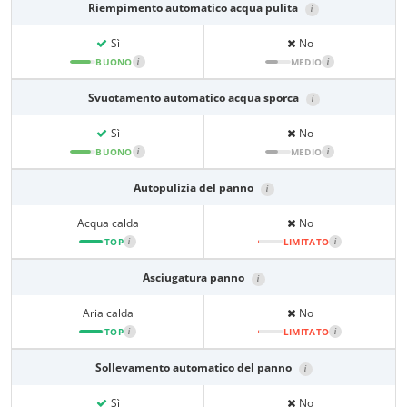
Riempimento automatico acqua pulita
i
Sì
No
BUONO
i
MEDIO
i
Svuotamento automatico acqua sporca
i
Sì
No
BUONO
i
MEDIO
i
Autopulizia del panno
i
Acqua calda
No
TOP
i
LIMITATO
i
Asciugatura panno
i
Aria calda
No
TOP
i
LIMITATO
i
Sollevamento automatico del panno
i
Sì
No