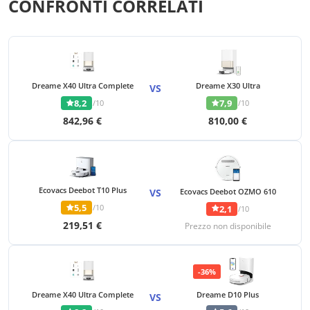
CONFRONTI CORRELATI
Dreame X40 Ultra Complete
Dreame X30 Ultra
VS
8,2
7,9
/10
/10
842,96 €
810,00 €
Ecovacs Deebot T10 Plus
VS
Ecovacs Deebot OZMO 610
5,5
/10
2,1
/10
219,51 €
Prezzo non disponibile
-36%
Dreame X40 Ultra Complete
Dreame D10 Plus
VS