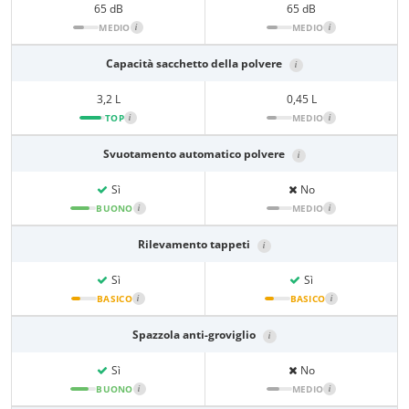
65 dB
65 dB
MEDIO
i
MEDIO
i
Capacità sacchetto della polvere
i
3,2 L
0,45 L
TOP
i
MEDIO
i
Svuotamento automatico polvere
i
Sì
No
BUONO
i
MEDIO
i
Rilevamento tappeti
i
Sì
Sì
BASICO
i
BASICO
i
Spazzola anti-groviglio
i
Sì
No
BUONO
i
MEDIO
i