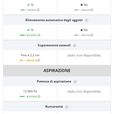
Sì
No
MEDIO
i
MEDIO
i
Rilevamento automatico degli oggetti
i
Sì
No
BUONO
i
MEDIO
i
Superamento ostacoli
i
Fino a 2,2 cm
(dato non disponibile)
BASICO
i
ASPIRAZIONE
Potenza di aspirazione
i
12.000 Pa
(dato non disponibile)
BUONO
i
Rumorosità
i