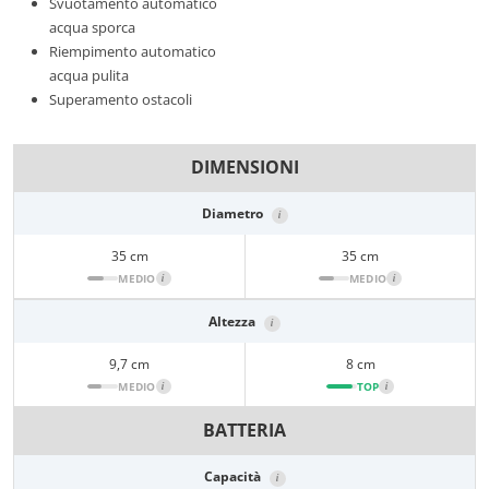
Svuotamento automatico
acqua sporca
Riempimento automatico
acqua pulita
Superamento ostacoli
DIMENSIONI
Diametro
i
35 cm
35 cm
MEDIO
i
MEDIO
i
Altezza
i
9,7 cm
8 cm
MEDIO
i
TOP
i
BATTERIA
Capacità
i