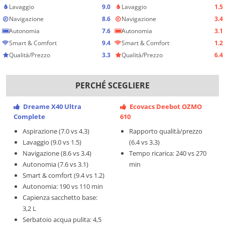
Lavaggio
9.0
Lavaggio
1.5
Navigazione
8.6
Navigazione
3.4
Autonomia
7.6
Autonomia
3.1
Smart & Comfort
9.4
Smart & Comfort
1.2
Qualità/Prezzo
3.3
Qualità/Prezzo
6.4
PERCHÉ SCEGLIERE
Dreame X40 Ultra
Ecovacs Deebot OZMO
Complete
610
Aspirazione (7.0 vs 4.3)
Rapporto qualità/prezzo
Lavaggio (9.0 vs 1.5)
(6.4 vs 3.3)
Navigazione (8.6 vs 3.4)
Tempo ricarica: 240 vs 270
Autonomia (7.6 vs 3.1)
min
Smart & comfort (9.4 vs 1.2)
Autonomia: 190 vs 110 min
Capienza sacchetto base:
3,2 L
Serbatoio acqua pulita: 4,5