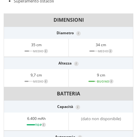
Superamento ostacoli
DIMENSIONI
Diametro
i
35 cm
34 cm
MEDIO
i
MEDIO
i
Altezza
i
9,7 cm
9 cm
MEDIO
i
BUONO
i
BATTERIA
Capacità
i
6.400 mAh
(dato non disponibile)
TOP
i
Autonomia