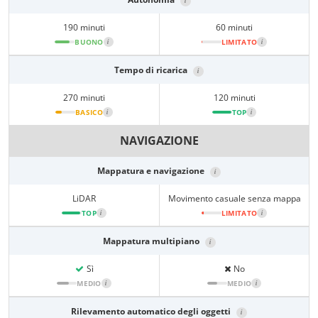
i
190 minuti
60 minuti
BUONO
i
LIMITATO
i
Tempo di ricarica
i
270 minuti
120 minuti
BASICO
i
TOP
i
NAVIGAZIONE
Mappatura e navigazione
i
LiDAR
Movimento casuale senza mappa
TOP
i
LIMITATO
i
Mappatura multipiano
i
Sì
No
MEDIO
i
MEDIO
i
Rilevamento automatico degli oggetti
i