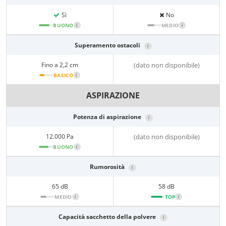
Sì
No
BUONO
i
MEDIO
i
Superamento ostacoli
i
Fino a 2,2 cm
(dato non disponibile)
BASICO
i
ASPIRAZIONE
Potenza di aspirazione
i
12.000 Pa
(dato non disponibile)
BUONO
i
Rumorosità
i
65 dB
58 dB
MEDIO
i
TOP
i
Capacità sacchetto della polvere
i