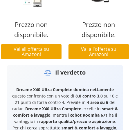
Prezzo non
Prezzo non
disponibile.
disponibile.
Vai all'offerta su
Vai all'offerta su
Amazon!
Amazon!
Il verdetto
Dreame X40 Ultra Complete
domina nettamente
questo confronto con un voto di
8.0 contro 3.0
su 10 e
21 punti di forza contro 4. Prevale in
4 aree su 6
del
radar.
Dreame X40 Ultra Complete
eccelle in
smart &
comfort e lavaggio
, mentre
iRobot Roomba 671
ha il
vantaggio in
rapporto qualità/prezzo e aspirazione
.
Per chi cerca soprattutto
smart & comfort e lavaggio
,