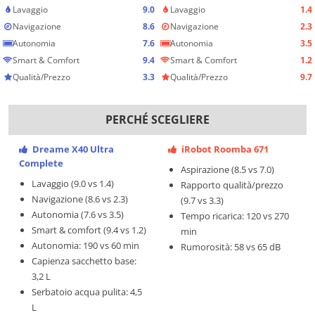
Lavaggio
9.0
Lavaggio
1.4
Navigazione
8.6
Navigazione
2.3
Autonomia
7.6
Autonomia
3.5
Smart & Comfort
9.4
Smart & Comfort
1.2
Qualità/Prezzo
3.3
Qualità/Prezzo
9.7
PERCHÉ SCEGLIERE
Dreame X40 Ultra
iRobot Roomba 671
Complete
Aspirazione (8.5 vs 7.0)
Lavaggio (9.0 vs 1.4)
Rapporto qualità/prezzo
Navigazione (8.6 vs 2.3)
(9.7 vs 3.3)
Autonomia (7.6 vs 3.5)
Tempo ricarica: 120 vs 270
Smart & comfort (9.4 vs 1.2)
min
Autonomia: 190 vs 60 min
Rumorosità: 58 vs 65 dB
Capienza sacchetto base:
3,2 L
Serbatoio acqua pulita: 4,5
L