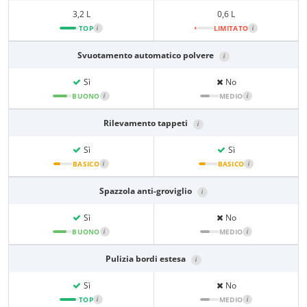
3,2 L
0,6 L
TOP
i
LIMITATO
i
Svuotamento automatico polvere
i
Sì
No
BUONO
i
MEDIO
i
Rilevamento tappeti
i
Sì
Sì
BASICO
i
BASICO
i
Spazzola anti-groviglio
i
Sì
No
BUONO
i
MEDIO
i
Pulizia bordi estesa
i
Sì
No
TOP
i
MEDIO
i