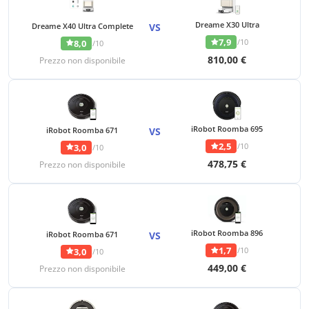
Dreame X30 Ultra
Dreame X40 Ultra Complete
VS
7,9
/10
8,0
/10
810,00 €
Prezzo non disponibile
iRobot Roomba 695
iRobot Roomba 671
VS
2,5
/10
3,0
/10
478,75 €
Prezzo non disponibile
iRobot Roomba 896
iRobot Roomba 671
VS
1,7
/10
3,0
/10
449,00 €
Prezzo non disponibile