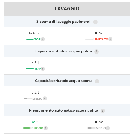
LAVAGGIO
Sistema di lavaggio pavimenti
i
Rotante
No
TOP
i
LIMITATO
i
Capacità serbatoio acqua pulita
i
4,5 L
-
TOP
i
Capacità serbatoio acqua sporca
i
3,2 L
-
MEDIO
i
Riempimento automatico acqua pulita
i
Sì
No
BUONO
i
MEDIO
i