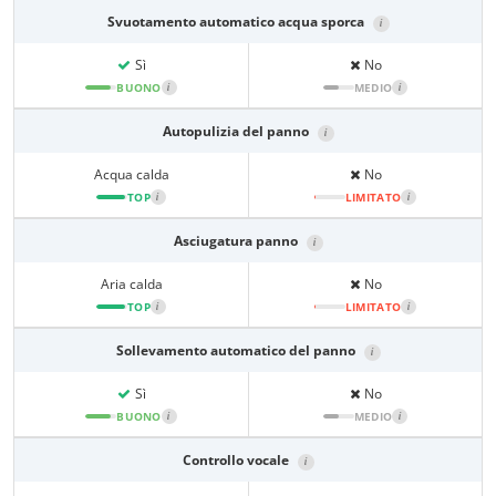
Svuotamento automatico acqua sporca
i
Sì
No
BUONO
i
MEDIO
i
Autopulizia del panno
i
Acqua calda
No
TOP
i
LIMITATO
i
Asciugatura panno
i
Aria calda
No
TOP
i
LIMITATO
i
Sollevamento automatico del panno
i
Sì
No
BUONO
i
MEDIO
i
Controllo vocale
i