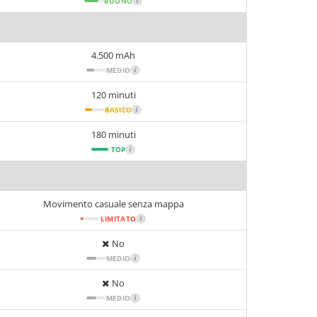
BUONO
i
4.500 mAh
MEDIO
i
120 minuti
BASICO
i
180 minuti
TOP
i
Movimento casuale senza mappa
LIMITATO
i
No
MEDIO
i
No
MEDIO
i