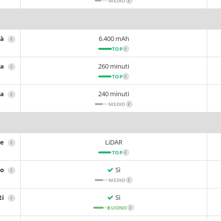
MEDIO
i
tà
6.400 mAh
i
TOP
i
ia
260 minuti
i
TOP
i
ca
240 minuti
i
MEDIO
i
ne
LiDAR
i
TOP
i
no
Sì
i
MEDIO
i
ti
Sì
i
BUONO
i