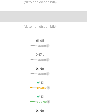
(dato non disponibile)
(dato non disponibile)
61 dB
MEDIO
i
0,47 L
MEDIO
i
No
MEDIO
i
Sì
BASICO
i
Sì
BUONO
i
No