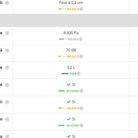
li
Fino a 2,2 cm
i
BASICO
i
ne
8.300 Pa
i
MEDIO
i
tà
70 dB
i
BASICO
i
re
3,2 L
i
TOP
i
re
Sì
i
BUONO
i
ti
Sì
i
BASICO
i
io
Sì
i
BUONO
i
sa
Sì
i