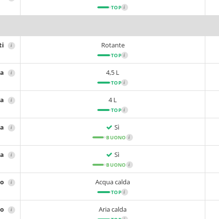
TOP
i
ti
Rotante
i
TOP
i
ta
4,5 L
i
TOP
i
ca
4 L
i
TOP
i
ta
Sì
i
BUONO
i
ca
Sì
i
BUONO
i
no
Acqua calda
i
TOP
i
no
Aria calda
i