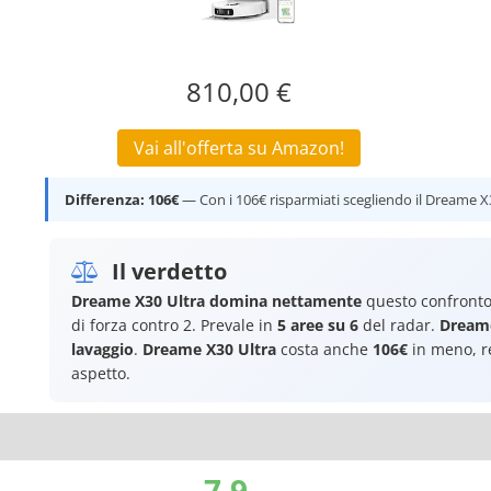
810,00 €
Vai all'offerta su Amazon!
Differenza: 106€
— Con i 106€ risparmiati scegliendo il Dreame X30
Il verdetto
Dreame X30 Ultra
domina nettamente
questo confronto
di forza contro 2. Prevale in
5 aree su 6
del radar.
Dreame
lavaggio
.
Dreame X30 Ultra
costa anche
106€
in meno, re
aspetto.
7.9