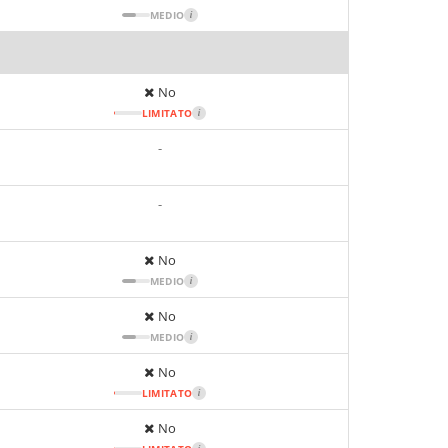
MEDIO
i
No
LIMITATO
i
-
-
No
MEDIO
i
No
MEDIO
i
No
LIMITATO
i
No