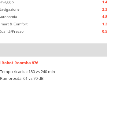
Lavaggio
1.4
Navigazione
2.3
Autonomia
4.8
Smart & Comfort
1.2
Qualità/Prezzo
0.5
iRobot Roomba 876
Tempo ricarica: 180 vs 240 min
Rumorosità: 61 vs 70 dB