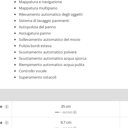
Mappatura e navigazione
Mappatura multipiano
Rilevamento automatico degli oggetti
Sistema di lavaggio pavimenti
Autopulizia del panno
Asciugatura panno
Sollevamento automatico del mocio
Pulizia bordi estesa
Svuotamento automatico polvere
Svuotamento automatico acqua sporca
Riempimento automatico acqua pulita
Controllo vocale
Superamento ostacoli
ro
35 cm
i
MEDIO
i
za
9,7 cm
i