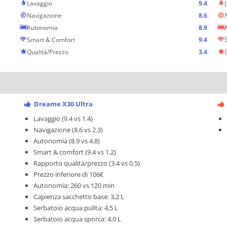
Lavaggio
9.4
Navigazione
8.6
Autonomia
8.9
Smart & Comfort
9.4
Qualità/Prezzo
3.4
Dreame X30 Ultra
Lavaggio (9.4 vs 1.4)
Navigazione (8.6 vs 2.3)
Autonomia (8.9 vs 4.8)
Smart & comfort (9.4 vs 1.2)
Rapporto qualità/prezzo (3.4 vs 0.5)
Prezzo inferiore di 106€
Autonomia: 260 vs 120 min
Capienza sacchetto base: 3,2 L
Serbatoio acqua pulita: 4,5 L
Serbatoio acqua sporca: 4,0 L