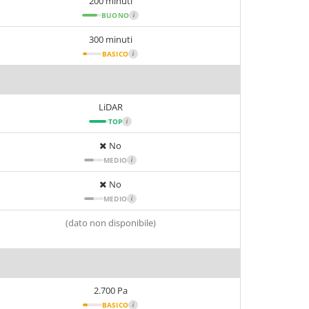
200 minuti
BUONO
i
300 minuti
BASICO
i
LiDAR
TOP
i
No
MEDIO
i
No
MEDIO
i
(dato non disponibile)
2.700 Pa
BASICO
i