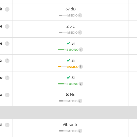
tà
67 dB
i
MEDIO
i
re
2,5 L
i
MEDIO
i
re
Sì
i
BUONO
i
ti
Sì
i
BASICO
i
io
Sì
i
BUONO
i
sa
No
i
MEDIO
i
ti
Vibrante
i
MEDIO
i