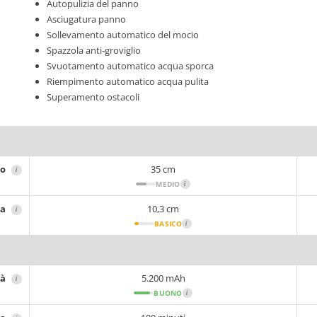
Autopulizia del panno
Asciugatura panno
Sollevamento automatico del mocio
Spazzola anti-groviglio
Svuotamento automatico acqua sporca
Riempimento automatico acqua pulita
Superamento ostacoli
ro
35 cm
i
MEDIO
i
za
10,3 cm
i
BASICO
i
tà
5.200 mAh
i
BUONO
i