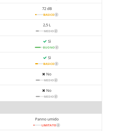
72 dB
BASICO
i
2,5 L
MEDIO
i
Sì
BUONO
i
Sì
BASICO
i
No
MEDIO
i
No
MEDIO
i
Panno umido
LIMITATO
i