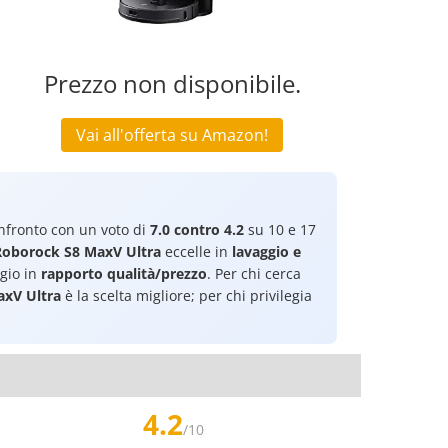
Prezzo non disponibile.
Vai all'offerta su Amazon!
fronto con un voto di
7.0 contro 4.2
su 10 e 17
Roborock S8 MaxV Ultra
eccelle in
lavaggio e
gio in
rapporto qualità/prezzo
. Per chi cerca
xV Ultra
è la scelta migliore; per chi privilegia
4.2
/10