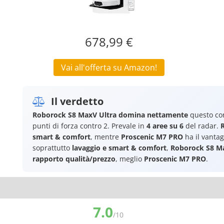
678,99 €
Vai all'offerta su Amazon!
Il verdetto
Roborock S8 MaxV Ultra
domina nettamente
questo con
punti di forza contro 2. Prevale in
4 aree su 6
del radar.
smart & comfort
, mentre
Proscenic M7 PRO
ha il vantag
soprattutto
lavaggio e smart & comfort
,
Roborock S8 Ma
rapporto qualità/prezzo
, meglio
Proscenic M7 PRO
.
7.0
/10