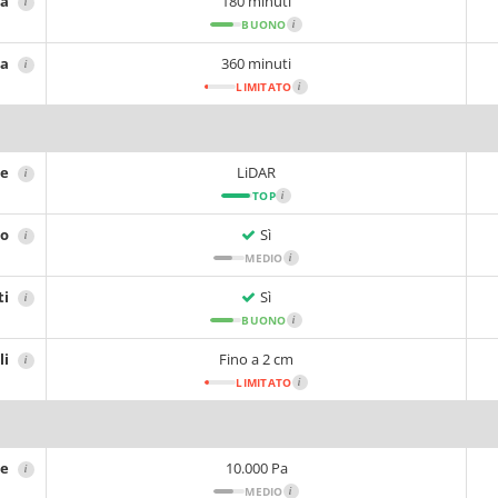
ia
180 minuti
i
BUONO
i
ca
360 minuti
i
LIMITATO
i
ne
LiDAR
i
TOP
i
no
Sì
i
MEDIO
i
ti
Sì
i
BUONO
i
li
Fino a 2 cm
i
LIMITATO
i
ne
10.000 Pa
i
MEDIO
i