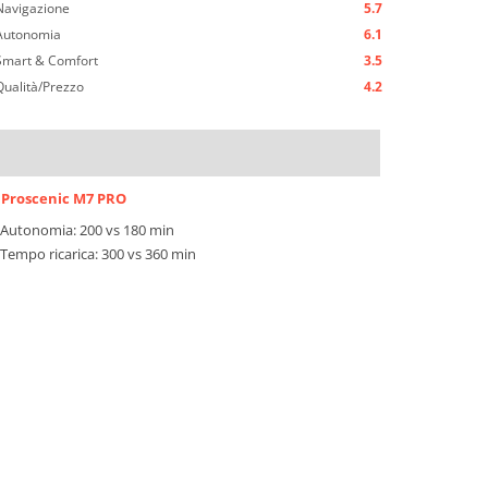
Navigazione
5.7
Autonomia
6.1
Smart & Comfort
3.5
Qualità/Prezzo
4.2
Proscenic M7 PRO
Autonomia: 200 vs 180 min
Tempo ricarica: 300 vs 360 min