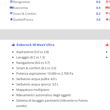
Navigazione
8.6
Autonomia
6.4
Smart & Comfort
8.2
Qualità/Prezzo
3.6
Roborock S8 MaxV Ultra
Aspirazione (5.0 vs 2.8)
Lavaggio (8.2 vs 1.3)
Navigazione (8.6 vs 5.7)
Smart & comfort (8.2 vs 3.5)
Potenza aspirazione: 10.000 vs 2.700 Pa
Serbatoio acqua pulita: 4,0 L
Serbatoio acqua sporca: 3,5 L
Mappatura multipiano
Rilevamento automatico degli oggetti
Sistema di lavaggio pavimenti (Vibrante vs Panno
umido)