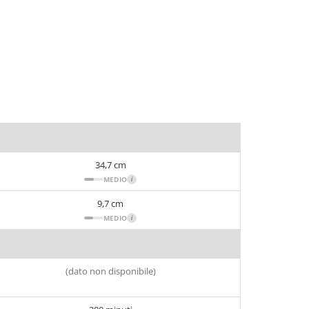
34,7 cm
MEDIO
i
9,7 cm
MEDIO
i
(dato non disponibile)