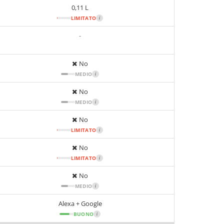
0,11 L
LIMITATO
i
-
No
MEDIO
i
No
MEDIO
i
No
LIMITATO
i
No
LIMITATO
i
No
MEDIO
i
Alexa + Google
BUONO
i