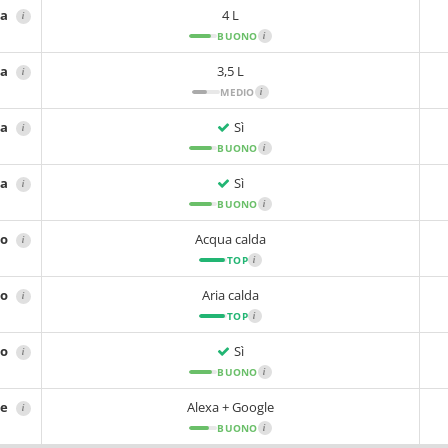
ta
4 L
i
BUONO
i
ca
3,5 L
i
MEDIO
i
ta
Sì
i
BUONO
i
ca
Sì
i
BUONO
i
no
Acqua calda
i
TOP
i
no
Aria calda
i
TOP
i
no
Sì
i
BUONO
i
le
Alexa + Google
i
BUONO
i