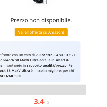
Prezzo non disponibile.
Vai all'offerta su Amazon!
fronto con un voto di
7.0 contro 3.4
su 10 e 21
Roborock S8 MaxV Ultra
eccelle in
smart &
a il vantaggio in
rapporto qualità/prezzo
. Per
ock S8 MaxV Ultra
è la scelta migliore; per chi
bot OZMO 930
.
3.4
/10