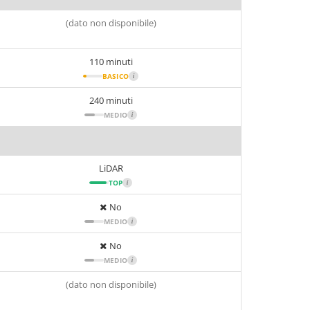
(dato non disponibile)
110 minuti
BASICO
i
240 minuti
MEDIO
i
LiDAR
TOP
i
No
MEDIO
i
No
MEDIO
i
(dato non disponibile)