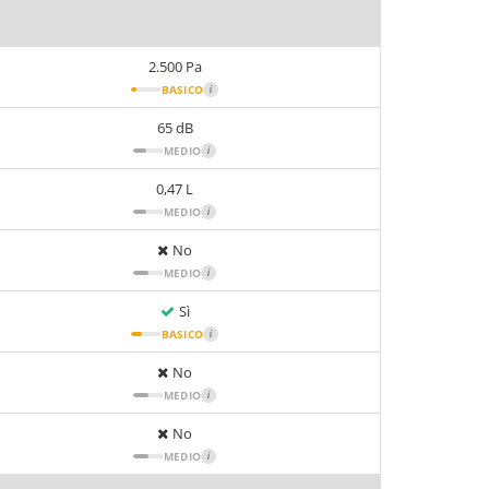
2.500 Pa
BASICO
i
65 dB
MEDIO
i
0,47 L
MEDIO
i
No
MEDIO
i
Sì
BASICO
i
No
MEDIO
i
No
MEDIO
i