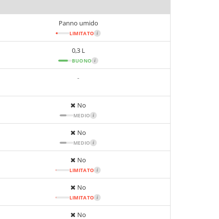
Panno umido
LIMITATO
i
0,3 L
BUONO
i
-
No
MEDIO
i
No
MEDIO
i
No
LIMITATO
i
No
LIMITATO
i
No