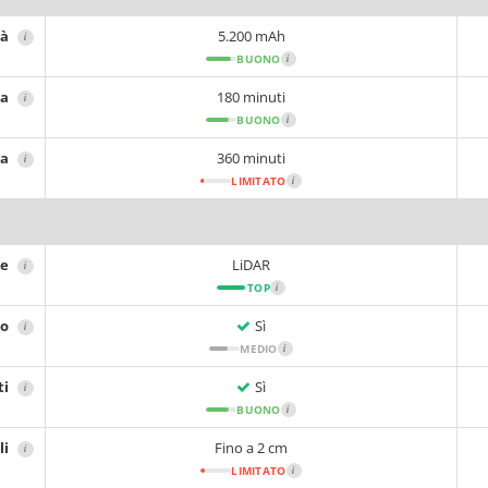
tà
5.200 mAh
i
BUONO
i
ia
180 minuti
i
BUONO
i
ca
360 minuti
i
LIMITATO
i
ne
LiDAR
i
TOP
i
no
Sì
i
MEDIO
i
ti
Sì
i
BUONO
i
li
Fino a 2 cm
i
LIMITATO
i