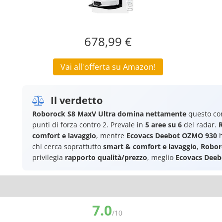
678,99 €
Vai all'offerta su Amazon!
Il verdetto
Roborock S8 MaxV Ultra
domina nettamente
questo con
punti di forza contro 2. Prevale in
5 aree su 6
del radar.
comfort e lavaggio
, mentre
Ecovacs Deebot OZMO 930
h
chi cerca soprattutto
smart & comfort e lavaggio
,
Robor
privilegia
rapporto qualità/prezzo
, meglio
Ecovacs Dee
7.0
/10