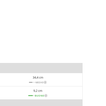
34,4 cm
MEDIO
i
9,2 cm
BUONO
i