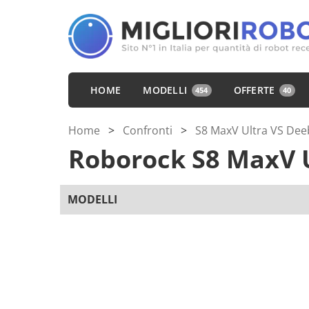
HOME
MODELLI
OFFERTE
454
40
Home
>
Confronti
>
S8 MaxV Ultra VS De
Roborock S8 MaxV 
MODELLI