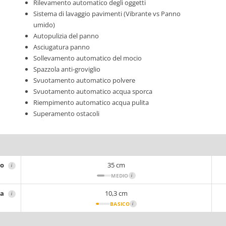
Rilevamento automatico degli oggetti
Sistema di lavaggio pavimenti (Vibrante vs Panno
umido)
Autopulizia del panno
Asciugatura panno
Sollevamento automatico del mocio
Spazzola anti-groviglio
Svuotamento automatico polvere
Svuotamento automatico acqua sporca
Riempimento automatico acqua pulita
Superamento ostacoli
ro
35 cm
i
MEDIO
i
za
10,3 cm
i
BASICO
i