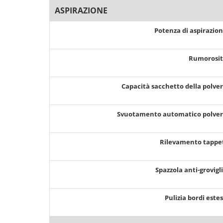
ASPIRAZIONE
Potenza di aspirazio
Rumorosi
Capacità sacchetto della polve
Svuotamento automatico polve
Rilevamento tappe
Spazzola anti-grovigl
Pulizia bordi este