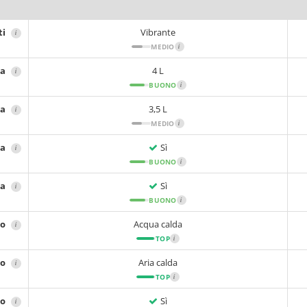
ti
Vibrante
i
MEDIO
i
ta
4 L
i
BUONO
i
ca
3,5 L
i
MEDIO
i
ta
Sì
i
BUONO
i
ca
Sì
i
BUONO
i
no
Acqua calda
i
TOP
i
no
Aria calda
i
TOP
i
no
Sì
i