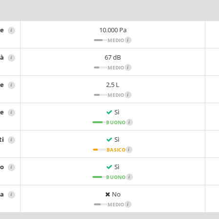
ne
10.000 Pa
i
MEDIO
i
tà
67 dB
i
MEDIO
i
re
2,5 L
i
MEDIO
i
re
Sì
i
BUONO
i
ti
Sì
i
BASICO
i
io
Sì
i
BUONO
i
sa
No
i
MEDIO
i