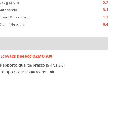
Navigazione
5.7
Autonomia
3.1
Smart & Comfort
1.2
Qualità/Prezzo
9.4
Ecovacs Deebot OZMO 930
Rapporto qualità/prezzo (9.4 vs 3.6)
Tempo ricarica: 240 vs 360 min