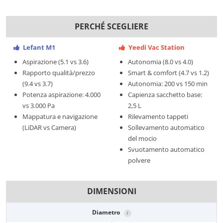
PERCHÉ SCEGLIERE
Lefant M1
Yeedi Vac Station
Aspirazione (5.1 vs 3.6)
Autonomia (8.0 vs 4.0)
Rapporto qualità/prezzo
Smart & comfort (4.7 vs 1.2)
(9.4 vs 3.7)
Autonomia: 200 vs 150 min
Potenza aspirazione: 4.000
Capienza sacchetto base:
vs 3.000 Pa
2,5 L
Mappatura e navigazione
Rilevamento tappeti
(LiDAR vs Camera)
Sollevamento automatico
del mocio
Svuotamento automatico
polvere
DIMENSIONI
Diametro
i