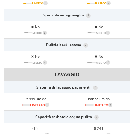
BASICO
i
BASICO
i
Spazzola anti-groviglio
i
No
No
MEDIO
i
MEDIO
i
Pulizia bordi estesa
i
No
No
MEDIO
i
MEDIO
i
LAVAGGIO
Sistema di lavaggio pavimenti
i
Panno umido
Panno umido
LIMITATO
i
LIMITATO
i
Capacità serbatoio acqua pulita
i
0,16 L
0,24 L