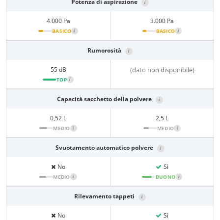
Potenza di aspirazione
i
4.000 Pa
3.000 Pa
BASICO
i
BASICO
i
Rumorosità
i
55 dB
(dato non disponibile)
TOP
i
Capacità sacchetto della polvere
i
0,52 L
2,5 L
MEDIO
i
MEDIO
i
Svuotamento automatico polvere
i
No
Sì
MEDIO
i
BUONO
i
Rilevamento tappeti
i
No
Sì