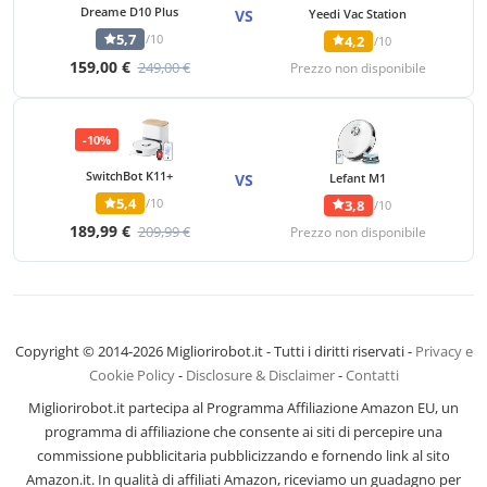
Dreame D10 Plus
VS
Yeedi Vac Station
5,7
/10
4,2
/10
159,00 €
249,00 €
Prezzo non disponibile
-10%
SwitchBot K11+
VS
Lefant M1
5,4
/10
3,8
/10
189,99 €
209,99 €
Prezzo non disponibile
Copyright © 2014-2026 Migliorirobot.it - Tutti i diritti riservati -
Privacy e
Cookie Policy
-
Disclosure & Disclaimer
-
Contatti
Migliorirobot.it partecipa al Programma Affiliazione Amazon EU, un
programma di affiliazione che consente ai siti di percepire una
commissione pubblicitaria pubblicizzando e fornendo link al sito
Amazon.it. In qualità di affiliati Amazon, riceviamo un guadagno per