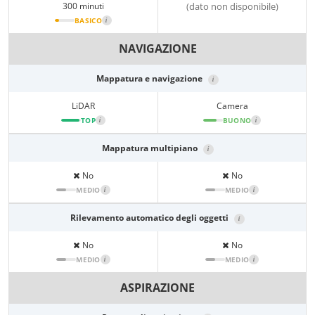
300 minuti
(dato non disponibile)
BASICO
i
NAVIGAZIONE
Mappatura e navigazione
i
LiDAR
Camera
TOP
i
BUONO
i
Mappatura multipiano
i
No
No
MEDIO
i
MEDIO
i
Rilevamento automatico degli oggetti
i
No
No
MEDIO
i
MEDIO
i
ASPIRAZIONE