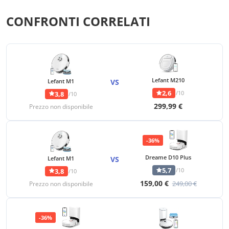
CONFRONTI CORRELATI
Lefant M210
Lefant M1
VS
2,6
/10
3,8
/10
299,99 €
Prezzo non disponibile
-36%
Dreame D10 Plus
Lefant M1
VS
5,7
/10
3,8
/10
159,00 €
249,00 €
Prezzo non disponibile
-36%