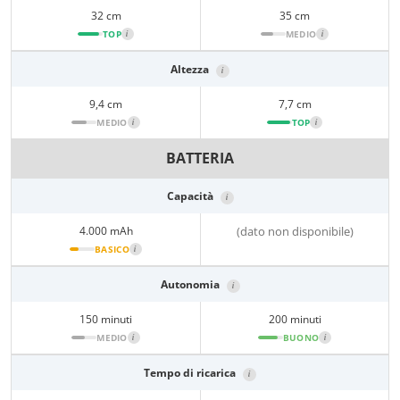
32 cm
35 cm
TOP
i
MEDIO
i
Altezza
i
9,4 cm
7,7 cm
MEDIO
i
TOP
i
BATTERIA
Capacità
i
4.000 mAh
(dato non disponibile)
BASICO
i
Autonomia
i
150 minuti
200 minuti
MEDIO
i
BUONO
i
Tempo di ricarica
i