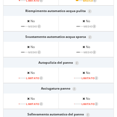
LIMITATO
i
BASICO
i
Riempimento automatico acqua pulita
i
No
No
MEDIO
i
MEDIO
i
Svuotamento automatico acqua sporca
i
No
No
MEDIO
i
MEDIO
i
Autopulizia del panno
i
No
No
LIMITATO
i
LIMITATO
i
Asciugatura panno
i
No
No
LIMITATO
i
LIMITATO
i
Sollevamento automatico del panno
i